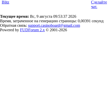
Blitz
Сделайте
чат.
Текущее время:
Вс, 9 августа 09:53:37 2026
Время, затраченное на генерацию страницы: 0,00391 секунд
Обратная связь:
support.casinoboard@gmail.com
Powered by
FUDForum 2.x
© 2001-2026