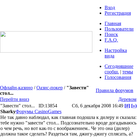
Вход
Регистрация
Главная
Пользователи
Поиск
F.A.Q.
Настройка
вида
Сегодняшние
сообщ.
|
темы
Голосования
Офлайн-казино
/
Оазис-покер
/
"Завести"
Правила форумов
стол...
Перейти вниз
Деревом
"Завести" стол...
ID:13854
Сб, 6 декабря 2008 16:49
[#]
[»)
Sharky
Форумы CasinoGames
Не так давно наблюдал, как главная подошла к дилеру и сказала:
тебе нужно "завести" стол... Подсознательно вроде догадываюсь
о чем речь, но вот как-то с воображением.. Че это она (дилер)
должна такое сделать? Раздеться там, джигу-джигу сплясать, а?