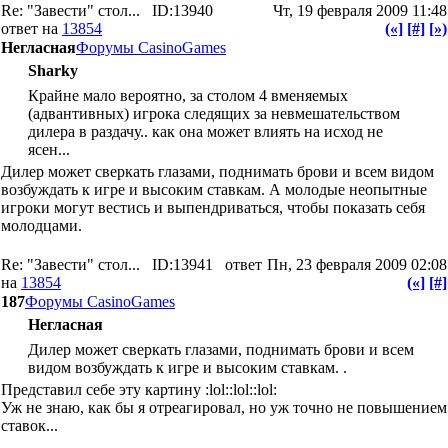
Re: "Завести" стол...
ID:13940
Чт, 19 февраля 2009 11:48
ответ на
13854
(«]
[#]
[»)
Негласная
Форумы CasinoGames
Sharky
Крайне мало вероятно, за столом 4 вменяемых
(адвантивных) игрока следящих за невмешательством
дилера в раздачу.. как она может влиять на исход не
ясен...
Дилер может сверкать глазами, поднимать брови и всем видом
возбуждать к игре и высоким ставкам. А молодые неопытные
игроки могут вестись и выпендриваться, чтобы показать себя
молодцами.
Re: "Завести" стол...
ID:13941
ответ
Пн, 23 февраля 2009 02:08
на
13854
(«]
[#]
187
Форумы CasinoGames
Негласная
Дилер может сверкать глазами, поднимать брови и всем
видом возбуждать к игре и высоким ставкам. .
Представил себе эту картину :lol::lol::lol:
Уж не знаю, как бы я отреагировал, но уж точно не повышением
ставок...