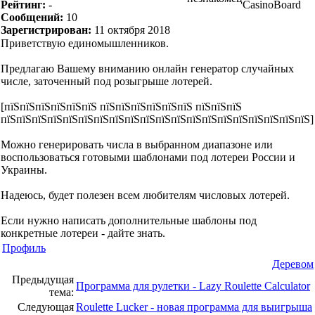
Рейтинг:
-
CasinoBoard
Сообщений:
10
Зарегистрирован:
11 октября 2018
Приветствую единомышленников.
Предлагаю Вашему вниманию онлайн генератор случайных
числе, заточенный под розыгрыше лотерей.
[пїЅпїЅпїЅпїЅпїЅпїЅ пїЅпїЅпїЅпїЅпїЅпїЅ пїЅпїЅпїЅ
пїЅпїЅпїЅпїЅпїЅпїЅпїЅпїЅпїЅпїЅпїЅпїЅпїЅпїЅпїЅпїЅпїЅпїЅпїЅпїЅ]
Можно генерировать числа в выбранном диапазоне или
воспользоваться готовыми шаблонами под лотереи России и
Украины.
Надеюсь, будет полезен всем любителям числовых лотерей.
Если нужно написать дополнительные шаблоны под
конкретные лотереи - дайте знать.
Профиль
Деревом
Предыдущая
Программа для рулетки - Lazy Roulette Calculator
тема:
Следующая
Roulette Lucker - новая программа для выигрыша