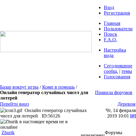
Вход
Регистрация
Главная
Пользователи
Поиск
F.A.Q.
Настройка
вида
Сегодняшние
сообщ.
|
темы
Голосования
Базар вокруг игры
/
Комп в помощь
/
Онлайн генератор случайных чисел для
Правила форумов
лотерей
Перейти вниз
Деревом
Онлайн генератор случайных
Чт, 14 февраля
чисел для лотерей
ID:56126
2019 10:01
[#]
Zhurik
Форумы
незнакомец