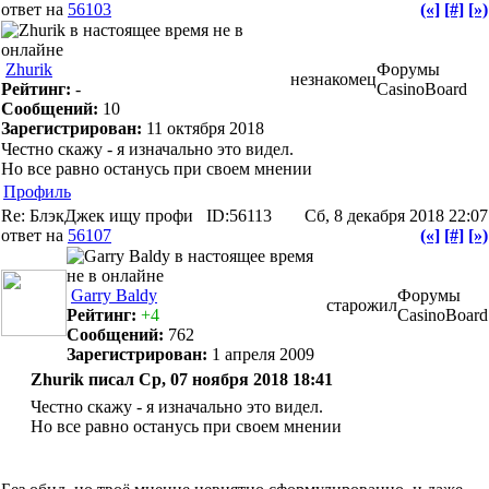
ответ на
56103
(«]
[#]
[»)
Zhurik
Форумы
незнакомец
Рейтинг:
-
CasinoBoard
Сообщений:
10
Зарегистрирован:
11 октября 2018
Честно скажу - я изначально это видел.
Но все равно останусь при своем мнении
Профиль
Re: БлэкДжек ищу профи
ID:56113
Сб, 8 декабря 2018 22:07
ответ на
56107
(«]
[#]
[»)
Garry Baldy
Форумы
старожил
Рейтинг:
+4
CasinoBoard
Сообщений:
762
Зарегистрирован:
1 апреля 2009
Zhurik писал Ср, 07 ноября 2018 18:41
Честно скажу - я изначально это видел.
Но все равно останусь при своем мнении