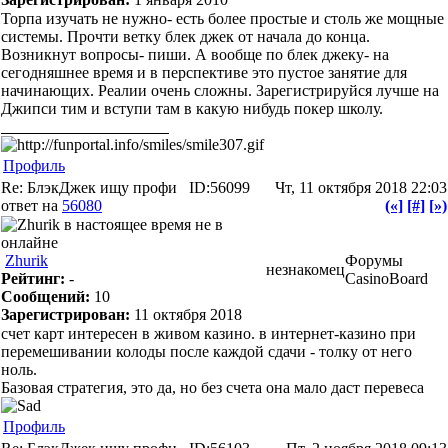
Торпа изучать не нужно- есть более простые и столь же мощные
системы. Прочти ветку блек джек от начала до конца.
Возникнут вопросы- пиши. А вообще по блек джеку- на
сегодняшнее время и в перспективе это пустое занятие для
начинающих. Реалии очень сложны. Зарегистрируйся лучше на
Джипси тим и вступи там в какую нибудь покер школу.
Профиль
Re: БлэкДжек ищу профи
ID:56099
Чт, 11 октября 2018 22:03
ответ на
56080
(«]
[#]
[»)
Zhurik
Форумы
незнакомец
Рейтинг:
-
CasinoBoard
Сообщений:
10
Зарегистрирован:
11 октября 2018
счет карт интересен в живом казино. в интернет-казино при
перемешивании колоды после каждой сдачи - толку от него
ноль.
Базовая стратегия, это да, но без счета она мало даст перевеса
Профиль