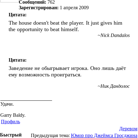
Сообщений:
762
Зарегистрирован:
1 апреля 2009
Цитата:
The house doesn't beat the player. It just gives him
the opportunity to beat himself.
~Nick Dandalos
Цитата:
Заведение не обыгрывает игрока. Оно лишь даёт
ему возможность проиграться.
~Ник Дандолос
Удачи.
Garry Baldy.
Профиль
Деревом
Быстрый
Предыдущая тема:
Юмор про Джеймса Гросджина