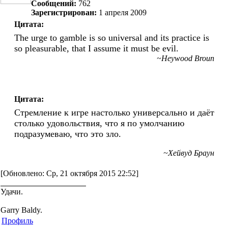
Сообщений:
762
Зарегистрирован:
1 апреля 2009
Цитата:
The urge to gamble is so universal and its practice is
so pleasurable, that I assume it must be evil.
~Heywood Broun
Цитата:
Стремление к игре настолько универсально и даёт
столько удовольствия, что я по умолчанию
подразумеваю, что это зло.
~Хейвуд Браун
[Обновлено: Ср, 21 октября 2015 22:52]
Удачи.
Garry Baldy.
Профиль