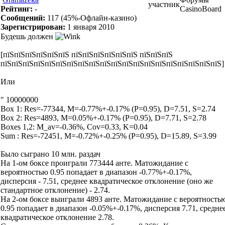
участник
Рейтинг:
-
CasinoBoard
Сообщений:
117
(45%-Офлайн-казино)
Зарегистрирован:
1 января 2010
Будешь должен
[пїЅпїЅпїЅпїЅпїЅпїЅ пїЅпїЅпїЅпїЅпїЅпїЅ пїЅпїЅпїЅ
пїЅпїЅпїЅпїЅпїЅпїЅпїЅпїЅпїЅпїЅпїЅпїЅпїЅпїЅпїЅпїЅпїЅпїЅпїЅпїЅ]
Или
" 10000000
Box 1: Res=-77344, M=-0.77%+-0.17% (P=0.95), D=7.51, S=2.74
Box 2: Res=4893, M=0.05%+-0.17% (P=0.95), D=7.71, S=2.78
Boxes 1,2: M_av=-0.36%, Cov=0.33, K=0.04
Sum : Res=-72451, M=-0.72%+-0.25% (P=0.95), D=15.89, S=3.99
Было сыграно 10 млн. раздач
На 1-ом боксе проиграли 773444 анте. Матожидание с
вероятностью 0.95 попадает в диапазон -0.77%+-0.17%,
дисперсия - 7.51, среднее квадратическое отклонение (оно же
стандартное отклонение) - 2.74.
На 2-ом боксе выиграли 4893 анте. Матожидание с вероятность
0.95 попадает в диапазон -0.05%+-0.17%, дисперсия 7.71, средне
квадратическое отклонение 2.78.