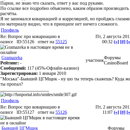
Парни, не знаю что сказать, ответ у вас под руками.
По ссылке все подробно объяснено, каким образом производить
расчёты.
Я не занимался ковариацией и корреляцией, но пройдясь глазам
по материалу видно, что в принципе нет ничего сложного.
Профиль
Re: Вопрос про ковариацию в
Пт, 2 августа 201
оазисе
ID:55126
ответ на
55125
00:32
(«]
[#]
[»
Gramazeka
Форумы
участник
Рейтинг:
-
CasinoBoard
Сообщений:
117
(45%-Офлайн-казино)
Зарегистрирован:
1 января 2010
"Моська"-Бывший ЦГМщик - ну шо ты теперь скажешь? Куда ж
ты пропал?
Профиль
Re: Вопрос про ковариацию в
Пт, 2 августа 201
оазисе
ID:55127
ответ на
55126
11:07
(«]
[#]
[»
Бывший ЦГМщик
Форумы