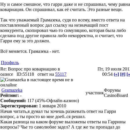
Ну и самое смешное, что гарри даже и не спрашивал, чему равна
ковариация. Он спрашивал, как её считать. Это разные вещи.
Так что уважаемый Грамазека, судя по всему, вместо ответа на
поставленный вопрос дал ссылку на незначащий пост
конкурента, скопировал чью-то симуляцию, которая была либо
сделана под другие правила либо некорректна, и считает, что
Гарри ему за это должен.
Всё меняется. Грамазека - нет.
Профиль
Re: Вопрос про ковариацию в
Пт, 19 июля 201
оазисе
ID:55118
ответ на
55117
00:54
(«]
[#]
[»
Gramazeka
Форумы
участник
Рейтинг:
-
CasinoBoard
Сообщений:
117
(45%-Офлайн-казино)
Зарегистрирован:
1 января 2010
Начав читать,я думал ты хочешь разжевать ответ на Гарри
вопрос, а ты просто ко мне доеб..ся решил.
Какая разница на каком форуме выложены ответы на Гаррины
вопросы? Чье то самолюбие задел? А где же ты пропадал до