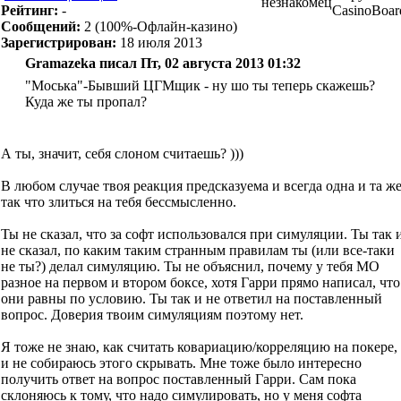
незнакомец
Рейтинг:
-
CasinoBoar
Сообщений:
2
(100%-Офлайн-казино)
Зарегистрирован:
18 июля 2013
Gramazeka писал Пт, 02 августа 2013 01:32
"Моська"-Бывший ЦГМщик - ну шо ты теперь скажешь?
Куда же ты пропал?
А ты, значит, себя слоном считаешь? )))
В любом случае твоя реакция предсказуема и всегда одна и та же
так что злиться на тебя бессмысленно.
Ты не сказал, что за софт использовался при симуляции. Ты так 
не сказал, по каким таким странным правилам ты (или все-таки
не ты?) делал симуляцию. Ты не объяснил, почему у тебя МО
разное на первом и втором боксе, хотя Гарри прямо написал, что
они равны по условию. Ты так и не ответил на поставленный
вопрос. Доверия твоим симуляциям поэтому нет.
Я тоже не знаю, как считать ковариацию/корреляцию на покере,
и не собираюсь этого скрывать. Мне тоже было интересно
получить ответ на вопрос поставленный Гарри. Сам пока
склоняюсь к тому, что надо симулировать, но у меня софта