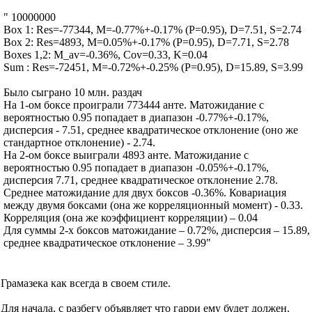
" 10000000
Box 1: Res=-77344, M=-0.77%+-0.17% (P=0.95), D=7.51, S=2.74
Box 2: Res=4893, M=0.05%+-0.17% (P=0.95), D=7.71, S=2.78
Boxes 1,2: M_av=-0.36%, Cov=0.33, K=0.04
Sum : Res=-72451, M=-0.72%+-0.25% (P=0.95), D=15.89, S=3.99
Было сыграно 10 млн. раздач
На 1-ом боксе проиграли 773444 анте. Матожидание с
вероятностью 0.95 попадает в диапазон -0.77%+-0.17%,
дисперсия - 7.51, среднее квадратическое отклонение (оно же
стандартное отклонение) - 2.74.
На 2-ом боксе выиграли 4893 анте. Матожидание с
вероятностью 0.95 попадает в диапазон -0.05%+-0.17%,
дисперсия 7.71, среднее квадратическое отклонение 2.78.
Среднее матожидание для двух боксов -0.36%. Ковариация
между двумя боксами (она же корреляционный момент) - 0.33.
Корреляция (она же коэффициент корреляции) – 0.04
Для суммы 2-х боксов матожидание – 0.72%, дисперсия – 15.89,
среднее квадратическое отклонение – 3.99"
Грамазека как всегда в своем стиле.
Для начала, с разбегу объявляет что гарри ему будет должен.