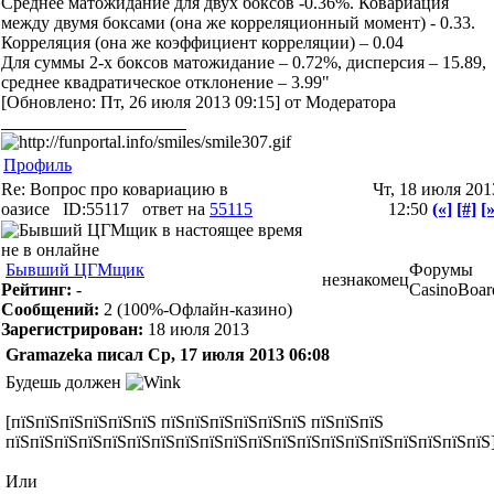
Среднее матожидание для двух боксов -0.36%. Ковариация
между двумя боксами (она же корреляционный момент) - 0.33.
Корреляция (она же коэффициент корреляции) – 0.04
Для суммы 2-х боксов матожидание – 0.72%, дисперсия – 15.89,
среднее квадратическое отклонение – 3.99"
[Обновлено: Пт, 26 июля 2013 09:15] от Модератора
Профиль
Re: Вопрос про ковариацию в
Чт, 18 июля 201
оазисе
ID:55117
ответ на
55115
12:50
(«]
[#]
[»
Бывший ЦГМщик
Форумы
незнакомец
Рейтинг:
-
CasinoBoar
Сообщений:
2
(100%-Офлайн-казино)
Зарегистрирован:
18 июля 2013
Gramazeka писал Ср, 17 июля 2013 06:08
Будешь должен
[пїЅпїЅпїЅпїЅпїЅпїЅ пїЅпїЅпїЅпїЅпїЅпїЅ пїЅпїЅпїЅ
пїЅпїЅпїЅпїЅпїЅпїЅпїЅпїЅпїЅпїЅпїЅпїЅпїЅпїЅпїЅпїЅпїЅпїЅпїЅпїЅ
Или