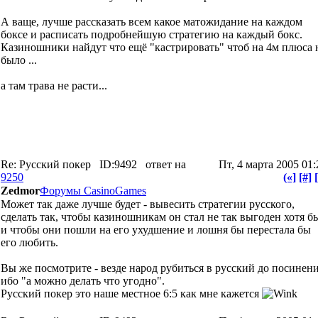
А ваще, лучше рассказать всем какое матожидание на каждом
боксе и расписать подробнейшую стратегию на каждый бокс.
Казиношники найдут что ещё "кастрировать" чтоб на 4м плюса 
было ...
а там трава не расти...
Re: Русский покер
ID:9492
ответ на
Пт, 4 марта 2005 01:
9250
(«]
[#]
Zedmor
Форумы CasinoGames
Может так даже лучше будет - вывесить стратегии русского,
сделать так, чтобы казиношникам он стал не так выгоден хотя б
и чтобы они пошли на его ухудшение и лошня бы перестала бы
его любить.
Вы же посмотрите - везде народ рубиться в русский до посинен
ибо "а можно делать что угодно".
Русский покер это наше местное 6:5 как мне кажется