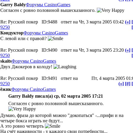
Garry Baldy
Форумы CasinoGames
Согласен с ровно половиной вышесказанного.
Re: Русский покер
ID:9488
ответ на
Чт, 3 марта 2005 03:42
(«]
9250
Кондуктор
Форумы CasinoGames
С левой или с правой?
Re: Русский покер
ID:9490
ответ на
Чт, 3 марта 2005 23:20
(«]
9250
skaits
Форумы CasinoGames
Двух Джокеров в колоду!
Re: Русский покер
ID:9491
ответ на
Пт, 4 марта 2005 01:
9250
(«]
[#]
ёжик
Форумы CasinoGames
Garry Baldy писал(а) ср, 02 марта 2005 17:21
Согласен с ровно половиной вышесказанного.
Думаю, фраза до которой можно "докопаться" -...прифи и на
четыре бокса играть не будут...
А это ровно четверть
На счёт наживности - у каждого свои потребности...