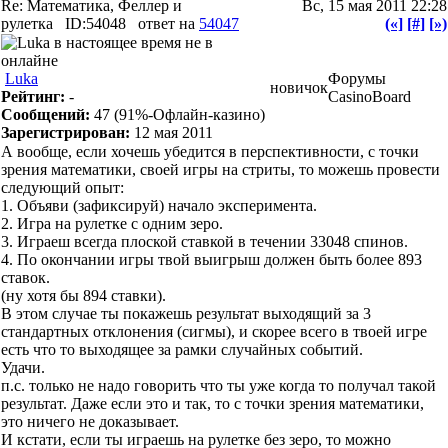
Re: Математика, Феллер и
Вс, 15 мая 2011 22:28
рулетка
ID:54048
ответ на
54047
(«]
[#]
[»)
Luka
Форумы
новичок
Рейтинг:
-
CasinoBoard
Сообщений:
47
(91%-Офлайн-казино)
Зарегистрирован:
12 мая 2011
А вообще, если хочешь убедится в перспективности, с точки
зрения математики, своей игры на стриты, то можешь провести
следующий опыт:
1. Объяви (зафиксируй) начало эксперимента.
2. Игра на рулетке с одним зеро.
3. Играеш всегда плоской ставкой в течении 33048 спинов.
4. По окончании игры твой выигрыш должен быть более 893
ставок.
(ну хотя бы 894 ставки).
В этом случае ты покажешь результат выходящий за 3
стандартных отклонения (сигмы), и скорее всего в твоей игре
есть что то выходящее за рамки случайных событий.
Удачи.
п.с. только не надо говорить что ты уже когда то получал такой
результат. Даже если это и так, то с точки зрения математики,
это ничего не доказывает.
И кстати, если ты играешь на рулетке без зеро, то можно