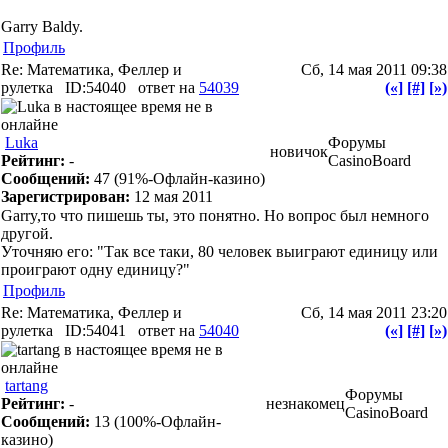
Garry Baldy.
Профиль
Re: Математика, Феллер и
Сб, 14 мая 2011 09:38
рулетка
ID:54040
ответ на
54039
(«]
[#]
[»)
Luka
Форумы
новичок
Рейтинг:
-
CasinoBoard
Сообщений:
47
(91%-Офлайн-казино)
Зарегистрирован:
12 мая 2011
Garry,то что пишешь ты, это понятно. Но вопрос был немного
другой.
Уточняю его: "Так все таки, 80 человек выиграют единицу или
проиграют одну единицу?"
Профиль
Re: Математика, Феллер и
Сб, 14 мая 2011 23:20
рулетка
ID:54041
ответ на
54040
(«]
[#]
[»)
tartang
Форумы
Рейтинг:
-
незнакомец
CasinoBoard
Сообщений:
13
(100%-Офлайн-
казино)