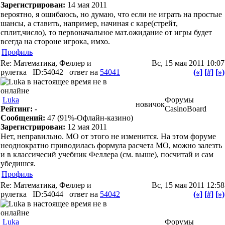
Зарегистрирован:
14 мая 2011
вероятно, я ошибаюсь, но думаю, что если не играть на простые
шансы, а ставить, например, начиная с каре(стрейт,
сплит,число), то первоначальное мат.ожидание от игры будет
всегда на стороне игрока, имхо.
Профиль
Re: Математика, Феллер и
Вс, 15 мая 2011 10:07
рулетка
ID:54042
ответ на
54041
(«]
[#]
[»)
Luka
Форумы
новичок
Рейтинг:
-
CasinoBoard
Сообщений:
47
(91%-Офлайн-казино)
Зарегистрирован:
12 мая 2011
Нет, неправильно. МО от этого не изменится. На этом форуме
неоднократно приводилась формула расчета МО, можно залезть
и в классичесий учебник Феллера (см. выше), посчитай и сам
убедишся.
Профиль
Re: Математика, Феллер и
Вс, 15 мая 2011 12:58
рулетка
ID:54044
ответ на
54042
(«]
[#]
[»)
Luka
Форумы