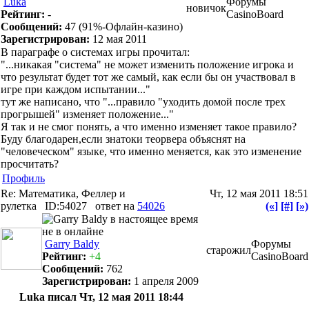
Luka
Форумы
новичок
Рейтинг:
-
CasinoBoard
Сообщений:
47
(91%-Офлайн-казино)
Зарегистрирован:
12 мая 2011
В параграфе о системах игры прочитал:
"...никакая "система" не может изменить положение игрока и
что результат будет тот же самый, как если бы он участвовал в
игре при каждом испытании..."
тут же написано, что "...правило "уходить домой после трех
прогрышей" изменяет положение..."
Я так и не смог понять, а что именно изменяет такое правило?
Буду благодарен,если знатоки теорвера объяснят на
"человеческом" языке, что именно меняется, как это изменение
просчитать?
Профиль
Re: Математика, Феллер и
Чт, 12 мая 2011 18:51
рулетка
ID:54027
ответ на
54026
(«]
[#]
[»)
Garry Baldy
Форумы
старожил
Рейтинг:
+4
CasinoBoard
Сообщений:
762
Зарегистрирован:
1 апреля 2009
Luka писал Чт, 12 мая 2011 18:44