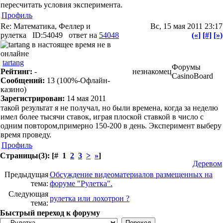
пересчитать условия эксперимента.
Профиль
Re: Математика, Феллер и
Вс, 15 мая 2011 23:17
рулетка
ID:54049
ответ на
54048
(«]
[#]
[»)
tartang
Форумы
Рейтинг:
-
незнакомец
CasinoBoard
Сообщений:
13
(100%-Офлайн-
казино)
Зарегистрирован:
14 мая 2011
такой результат я не получал, но были времена, когда за неделю
имел более тысячи ставок, играя плоской ставкой в число с
одним повтором,примерно 150-200 в день. Эксперимент выберу
время проведу.
Профиль
Страницы(3): [# 1
2
3
>
»
]
Деревом
Предыдущая
Обсуждение видеоматериалов размещенных на
тема:
форуме "Рулетка".
Следующая
рулетка или лохотрон ?
тема:
Быстрый переход к форуму