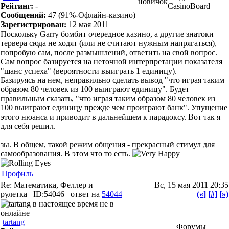
новичок
Рейтинг:
-
CasinoBoard
Сообщений:
47
(91%-Офлайн-казино)
Зарегистрирован:
12 мая 2011
Поскольку Garry бомбит очередное казино, а другие знатоки
тервера сюда не ходят (или не считают нужным напрягаться),
попробую сам, после размышлений, ответить на свой вопрос.
Сам вопрос базируется на неточной интерпретации показателя
"шанс успеха" (вероятности выиграть 1 единицу).
Базируясь на нем, неправильно сделать вывод "что играя таким
образом 80 человек из 100 выиграют единицу". Будет
правильным сказать, "что играя таким образом 80 человек из
100 выиграют единицу прежде чем проиграют банк". Упущение
этого нюанса и приводит в дальнейшем к парадоксу. Вот так я
для себя решил.
зы. В общем, такой режим общения - прекрасный стимул для
самообразования. В этом что то есть.
Профиль
Re: Математика, Феллер и
Вс, 15 мая 2011 20:35
рулетка
ID:54046
ответ на
54044
(«]
[#]
[»)
tartang
Форумы