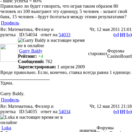
- шанс успеха = 80%
Правильно ли будет говорить, что играя таким образом 80
человек из 100 выиграют эту единицу, 5 человек - зальют свой
банк, 15 человек - будут болтаться между этими результатами?
Профиль
Re: Математика, Феллер и
Чт, 12 мая 2011 21:01
рулетка
ID:54034
ответ на
54033
(«]
[#]
[»)
Garry Baldy
Форумы
старожил
Рейтинг:
+4
CasinoBoard
Сообщений:
762
Зарегистрирован:
1 апреля 2009
Вроде правильно. Если, конечно, ставка всегда равна 1 единице.
Удачи.
Garry Baldy.
Профиль
Re: Математика, Феллер и
Чт, 12 мая 2011 21:18
рулетка
ID:54035
ответ на
54034
(«]
[#]
[»)
Luka
Форумы
новичок