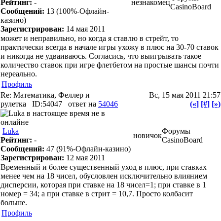
Рейтинг:
-
незнакомец
CasinoBoard
Сообщений:
13
(100%-Офлайн-
казино)
Зарегистрирован:
14 мая 2011
может и неправильно, но когда я ставлю в стрейт, то
практически всегда в начале игры ухожу в плюс на 30-70 ставок
и никогда не удваиваюсь. Согласись, что выигрывать такое
количество ставок при игре флетбетом на простые шансы почти
нереально.
Профиль
Re: Математика, Феллер и
Вс, 15 мая 2011 21:57
рулетка
ID:54047
ответ на
54046
(«]
[#]
[»)
Luka
Форумы
новичок
Рейтинг:
-
CasinoBoard
Сообщений:
47
(91%-Офлайн-казино)
Зарегистрирован:
12 мая 2011
Временный и более существенный уход в плюс, при ставках
менее чем на 18 чисел, обусловлен исключительно влиянием
дисперсии, которая при ставке на 18 чисел=1; при ставке в 1
номер = 34; а при ставке в стрит = 10,7. Просто колбасит
больше.
Профиль