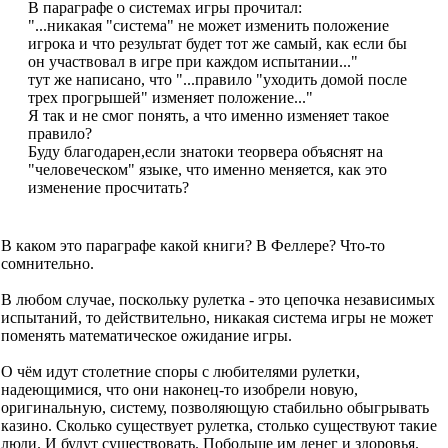
В параграфе о системах игры прочитал:
"...никакая "система" не может изменить положение
игрока и что результат будет тот же самый, как если бы
он участвовал в игре при каждом испытании..."
тут же написано, что "...правило "уходить домой после
трех прогрышей" изменяет положение..."
Я так и не смог понять, а что именно изменяет такое
правило?
Буду благодарен,если знатоки теорвера объяснят на
"человеческом" языке, что именно меняется, как это
изменение просчитать?
В каком это параграфе какой книги? В Феллере? Что-то
сомнительно.
В любом случае, поскольку рулетка - это цепочка независимых
испытаний, то действительно, никакая система игры не может
поменять математическое ожидание игры.
О чём идут столетние споры с любителями рулетки,
надеющимися, что они наконец-то изобрели новую,
оригинальную, систему, позволяющую стабильно обыгрывать
казино. Сколько существует рулетка, столько существуют такие
люди. И будут существовать. Побольше им денег и здоровья.