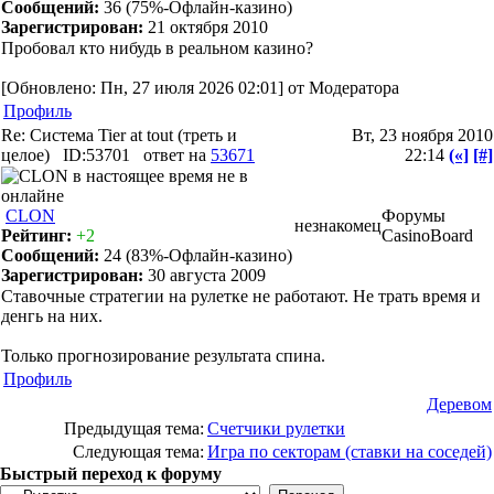
Сообщений:
36
(75%-Офлайн-казино)
Зарегистрирован:
21 октября 2010
Пробовал кто нибудь в реальном казино?
[Обновлено: Пн, 27 июля 2026 02:01] от Модератора
Профиль
Re: Система Tier at tout (треть и
Вт, 23 ноября 2010
целое)
ID:53701
ответ на
53671
22:14
(«]
[#]
CLON
Форумы
незнакомец
Рейтинг:
+2
CasinoBoard
Сообщений:
24
(83%-Офлайн-казино)
Зарегистрирован:
30 августа 2009
Ставочные стратегии на рулетке не работают. Не трать время и
денгь на них.
Только прогнозирование результата спина.
Профиль
Деревом
Предыдущая тема:
Счетчики рулетки
Следующая тема:
Игра по секторам (ставки на соседей)
Быстрый переход к форуму