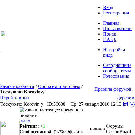
Вход
Регистрация
Главная
Пользователи
Поиск
F.A.Q.
Настройка
вида
Сегодняшние
сообщ.
|
темы
Голосования
Разные разности
/
Обо всём и ни о чём
/
Правила форумов
Тоскую по Korovin-у
Перейти вниз
Деревом
Тоскую по Korovin-у
ID:50688
Ср, 27 января 2010 12:13
[#]
[»)
vano
Рейтинг:
+1
Форумы
новичок
Сообщений:
46
(57%-Офлайн-
CasinoBoard