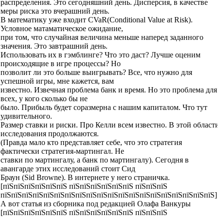
распределения. Это сегодняшний день. Дисперсия, в качестве
меры риска это вчерашний день.
В математику уже входит CVaR(Conditional Value at Risk).
Условное матаматическое ожидание,
при том, что случайная величина меньше наперед заданного
значения. Это завтрашний день.
Использовать их в гэмблинге? Что это даст? Лучше оценим
происходящие в игре процессы? Но
позволит ли это больше выигрывать? Все, что нужно для
успешной игры, мне кажется, вам
известно. Извечная проблема банк и время. Но это проблема для
всех, у кого сколько бы не
было. Прибыль будет соразмерна с нашим капиталом. Что тут
удивительного.
Размер ставки и риски. Про Келли всем известно. В этой област
исследования продолжаются.
(Правда мало кто представляет себе, что это стратегия
фактически стратегия-мартингал. Не
ставки по мартингалу, а банк по мартингалу). Сегодня в
авангарде этих исследований стоит Сид
Браун (Sid Browne). В интернете у него страничка.
[пїЅпїЅпїЅпїЅпїЅпїЅ пїЅпїЅпїЅпїЅпїЅпїЅ пїЅпїЅпїЅ
пїЅпїЅпїЅпїЅпїЅпїЅпїЅпїЅпїЅпїЅпїЅпїЅпїЅпїЅпїЅпїЅпїЅпїЅпїЅпїЅ]
А вот статья из сборника под редакцией Олафа Ванкуры
[пїЅпїЅпїЅпїЅпїЅпїЅ пїЅпїЅпїЅпїЅпїЅпїЅ пїЅпїЅпїЅ