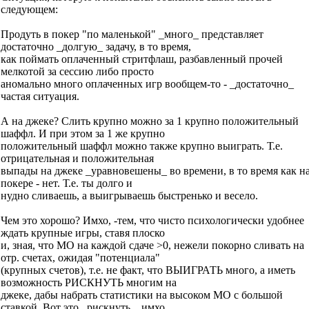
следующем:
Продуть в покер "по маленькой" _много_ представляет
достаточно _долгую_ задачу, в то время,
как поймать оплаченный стритфлаш, разбавленный прочей
мелкотой за сессию либо просто
аномально много оплаченных игр вообщем-то - _достаточно_
частая ситуация.
А на джеке? Слить крупно можно за 1 крупно положительный
шаффл. И при этом за 1 же крупно
положительный шаффл можно также крупно выиграть. Т.е.
отрицательная и положительная
выпады на джеке _уравновешены_ во времени, в то время как н
покере - нет. Т.е. ты долго и
нудно сливаешь, а выигрываешь быстренько и весело.
Чем это хорошо? Имхо, -тем, что чисто психологически удобнее
ждать крупные игры, ставя плоско
и, зная, что МО на каждой сдаче >0, нежели покорно сливать на
отр. счетах, ожидая "потенциала"
(крупных счетов), т.е. не факт, что ВЫИГРАТЬ много, а иметь
возможность РИСКНУТЬ многим на
джеке, дабы набрать статистики на высоком МО с большой
ставкой. Вот это _рискнуть_, имхо,