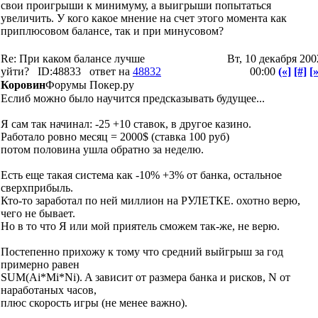
свои проигрыши к минимуму, а выигрыши попытаться
увеличить. У кого какое мнение на счет этого момента как
приплюсовом балансе, так и при минусовом?
Re: При каком балансе лучше
Вт, 10 декабря 200
уйти?
ID:48833
ответ на
48832
00:00
(«]
[#]
[»
Коровин
Форумы Покер.ру
Еслиб можно было научится предсказывать будущее...
Я сам так начинал: -25 +10 ставок, в другое казино.
Работало ровно месяц = 2000$ (ставка 100 руб)
потом половина ушла обратно за неделю.
Есть еще такая система как -10% +3% от банка, остальное
сверхприбыль.
Кто-то заработал по ней миллион на РУЛЕТКЕ. охотно верю,
чего не бывает.
Но в то что Я или мой приятель сможем так-же, не верю.
Постепенно прихожу к тому что средний выйгрыш за год
примерно равен
SUM(Ai*Mi*Ni). A зависит от размера банка и рисков, N от
наработаных часов,
плюс скорость игры (не менее важно).