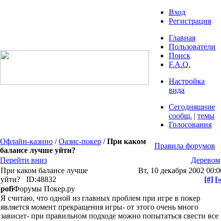
Вход
Регистрация
Главная
Пользователи
Поиск
F.A.Q.
Настройка
вида
Сегодняшние
сообщ.
|
темы
Голосования
Офлайн-казино
/
Оазис-покер
/
При каком
Правила форумов
балансе лучше уйти?
Перейти вниз
Деревом
При каком балансе лучше
Вт, 10 декабря 2002 00:0
уйти?
ID:48832
[#]
[»
pofi
Форумы Покер.ру
Я считаю, что одной из главных проблем при игре в покер
является момент прекращения игры- от этого очень много
зависит- при правильном подходе можно попытаться свести все