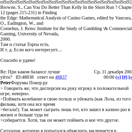
пїЅпїЅпїЅпїЅпїЅпїЅпїЅпїЅпїЅпїЅпїЅпїЅпїЅпїЅпїЅпїЅпїЅпїЅпїЅпїЅ]
Browne, S., Can You Do Better Than Kelly In the Short Run ? Chapte
12 (pages 215-231) in Finding
the Edge: Mathematical Analysis of Casino Games, edited by Vancura,
O., Eadington, W., and
Cornelius, J. Reno: Institute for the Study of Gambling \& Commercial
Gaming, University of Nevada,
2000.
Там и статья Торпа есть.
И т. д. Если кого интересует....
Спасибо и удачи!
Re: При каком балансе лучше
Ср, 11 декабря 200
уйти?
ID:48838
ответ на
48837
00:00
(«]
[#]
[»
Peter
Форумы Покер.ру
> Говорить же, что дисперсия на руку игроку в положительной
игре, неверно.
>Поймать колебание в свою пользу и убежать (как Лола, из того
фильма, хотя она все время
>бегала!). Так может сыграть лишь тот, кто зашел в казино раз в
жизни и больше туда не
>собирается. Хотя, так он может поймать и кое что другое.
Ситуация, которую я попытался объяснить заключается в