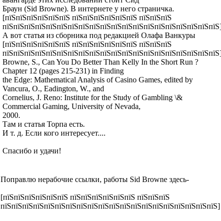
Браун (Sid Browne). В интернете у него страничка.
[пїЅпїЅпїЅпїЅпїЅпїЅ пїЅпїЅпїЅпїЅпїЅпїЅ пїЅпїЅпїЅ
пїЅпїЅпїЅпїЅпїЅпїЅпїЅпїЅпїЅпїЅпїЅпїЅпїЅпїЅпїЅпїЅпїЅпїЅпїЅпїЅ
А вот статья из сборника под редакцией Олафа Ванкуры
[пїЅпїЅпїЅпїЅпїЅпїЅ пїЅпїЅпїЅпїЅпїЅпїЅ пїЅпїЅпїЅ
пїЅпїЅпїЅпїЅпїЅпїЅпїЅпїЅпїЅпїЅпїЅпїЅпїЅпїЅпїЅпїЅпїЅпїЅпїЅпїЅ
Browne, S., Can You Do Better Than Kelly In the Short Run ?
Chapter 12 (pages 215-231) in Finding
the Edge: Mathematical Analysis of Casino Games, edited by
Vancura, O., Eadington, W., and
Cornelius, J. Reno: Institute for the Study of Gambling \&
Commercial Gaming, University of Nevada,
2000.
Там и статья Торпа есть.
И т. д. Если кого интересует....
Спасибо и удачи!
Поправлю нерабочие ссылки, работы Sid Browne здесь-
[пїЅпїЅпїЅпїЅпїЅпїЅ пїЅпїЅпїЅпїЅпїЅпїЅ пїЅпїЅпїЅ
пїЅпїЅпїЅпїЅпїЅпїЅпїЅпїЅпїЅпїЅпїЅпїЅпїЅпїЅпїЅпїЅпїЅпїЅпїЅпїЅ]