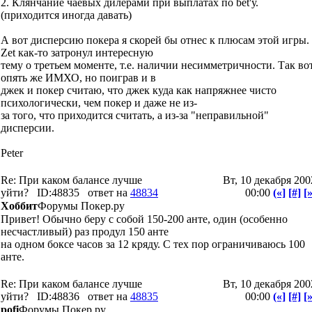
2. Клянчание чаевых дилерами при выплатах по bet'у.
(приходится иногда давать)
А вот дисперсию покера я скорей бы отнес к плюсам этой игры.
Zet как-то затронул интересную
тему о третьем моменте, т.е. наличии несимметричности. Так вот
опять же ИМХО, но поиграв и в
джек и покер считаю, что джек куда как напряжнее чисто
психологически, чем покер и даже не из-
за того, что приходится считать, а из-за "неправильной"
дисперсии.
Peter
Re: При каком балансе лучше
Вт, 10 декабря 200
уйти?
ID:48835
ответ на
48834
00:00
(«]
[#]
[»
Хоббит
Форумы Покер.ру
Привет! Обычно беру с собой 150-200 анте, один (особенно
несчастливый) раз продул 150 анте
на одном боксе часов за 12 кряду. С тех пор ограничиваюсь 100
анте.
Re: При каком балансе лучше
Вт, 10 декабря 200
уйти?
ID:48836
ответ на
48835
00:00
(«]
[#]
[»
pofi
Форумы Покер.ру