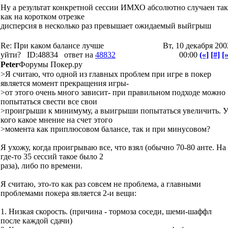
Ну а результат конкретной сессии ИМХО абсолютно случаен так
как на коротком отрезке
дисперсия в несколько раз превышает ожидаемый выйгрыш
Re: При каком балансе лучше
Вт, 10 декабря 200
уйти?
ID:48834
ответ на
48832
00:00
(«]
[#]
[»
Peter
Форумы Покер.ру
>Я считаю, что одной из главных проблем при игре в покер
является момент прекращения игры-
>от этого очень много зависит- при правильном подходе можно
попытаться свести все свои
>проигрыши к минимуму, а выигрыши попытаться увеличить. 
кого какое мнение на счет этого
>момента как приплюсовом балансе, так и при минусовом?
Я ухожу, когда проигрываю все, что взял (обычно 70-80 анте. На
где-то 35 сессий такое было 2
раза), либо по времени.
Я считаю, это-то как раз совсем не проблема, а главными
проблемами покера является 2-и вещи:
1. Низкая скорость. (причина - тормоза соседи, шеми-шаффл
после каждой сдачи)