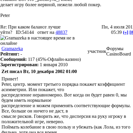
делает игру более нервной, нежели любой покер.
Peter
Re: При каком балансе лучше
Пн, 4 июля 201
уйти?
ID:54144
ответ на
48837
05:39
(«]
[#
Gramazeka
Форумы
участник
Рейтинг:
-
CasinoBoard
Сообщений:
117
(45%-Офлайн-казино)
Зарегистрирован:
1 января 2010
Zet писал Вт, 10 декабря 2002 01:00
Привет!
Peter, центр. момент третьего порядка покажет коэффициент
асимметрии. Или покажет, что
распределение неравномерно. Вот когда он будет равен 0, мы
будем иметь нормальное
распределение и можем применять соответствующие формулы.
Все, больше он ничего не даст, в
смысле рисков. Говорить же, что дисперсия на руку игроку в
положительной игре, неверно.
Поймать колебание в свою пользу и убежать (как Лола, из того
фильма, хотя она все время