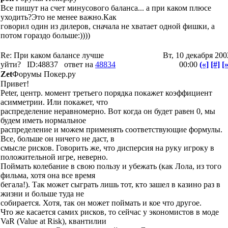
Все пишут на счет минусового баланса... а при каком плюсе
уходить?Это не менее важно.Как
говорил один из дилеров, сначала не хватает одной фишки, а
потом гораздо больше:))))
Re: При каком балансе лучше
Вт, 10 декабря 200
уйти?
ID:48837
ответ на
48834
00:00
(«]
[#]
[»
Zet
Форумы Покер.ру
Привет!
Peter, центр. момент третьего порядка покажет коэффициент
асимметрии. Или покажет, что
распределение неравномерно. Вот когда он будет равен 0, мы
будем иметь нормальное
распределение и можем применять соответствующие формулы.
Все, больше он ничего не даст, в
смысле рисков. Говорить же, что дисперсия на руку игроку в
положительной игре, неверно.
Поймать колебание в свою пользу и убежать (как Лола, из того
фильма, хотя она все время
бегала!). Так может сыграть лишь тот, кто зашел в казино раз в
жизни и больше туда не
собирается. Хотя, так он может поймать и кое что другое.
Что же касается самих рисков, то сейчас у экономистов в моде
VaR (Value at Risk), квантилии