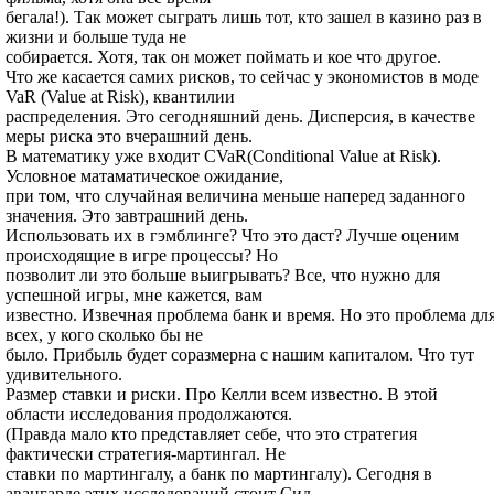
бегала!). Так может сыграть лишь тот, кто зашел в казино раз в
жизни и больше туда не
собирается. Хотя, так он может поймать и кое что другое.
Что же касается самих рисков, то сейчас у экономистов в моде
VaR (Value at Risk), квантилии
распределения. Это сегодняшний день. Дисперсия, в качестве
меры риска это вчерашний день.
В математику уже входит CVaR(Conditional Value at Risk).
Условное матаматическое ожидание,
при том, что случайная величина меньше наперед заданного
значения. Это завтрашний день.
Использовать их в гэмблинге? Что это даст? Лучше оценим
происходящие в игре процессы? Но
позволит ли это больше выигрывать? Все, что нужно для
успешной игры, мне кажется, вам
известно. Извечная проблема банк и время. Но это проблема дл
всех, у кого сколько бы не
было. Прибыль будет соразмерна с нашим капиталом. Что тут
удивительного.
Размер ставки и риски. Про Келли всем известно. В этой
области исследования продолжаются.
(Правда мало кто представляет себе, что это стратегия
фактически стратегия-мартингал. Не
ставки по мартингалу, а банк по мартингалу). Сегодня в
авангарде этих исследований стоит Сид