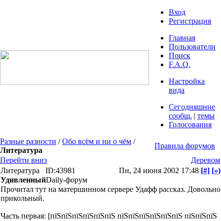
Вход
Регистрация
Главная
Пользователи
Поиск
F.A.Q.
Настройка
вида
Сегодняшние
сообщ.
|
темы
Голосования
Разные разности
/
Обо всём и ни о чём
/
Правила форумов
Литература
Перейти вниз
Деревом
Литература
ID:43981
Пн, 24 июня 2002 17:48
[#]
[»)
Удивленный
Daily-форум
Прочитал тут на матершинном сервере Удафф рассказ. Довольно
прикольный.
Часть первая: [пїЅпїЅпїЅпїЅпїЅпїЅ пїЅпїЅпїЅпїЅпїЅпїЅ пїЅпїЅпїЅ