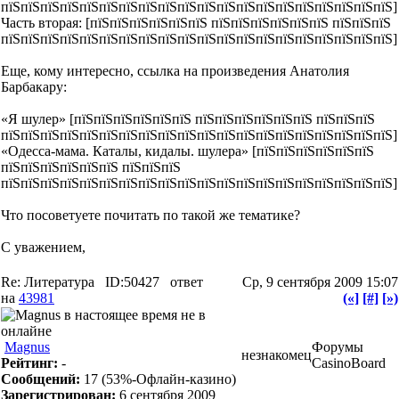
пїЅпїЅпїЅпїЅпїЅпїЅпїЅпїЅпїЅпїЅпїЅпїЅпїЅпїЅпїЅпїЅпїЅпїЅпїЅпїЅ]
Часть вторая: [пїЅпїЅпїЅпїЅпїЅпїЅ пїЅпїЅпїЅпїЅпїЅпїЅ пїЅпїЅпїЅ
пїЅпїЅпїЅпїЅпїЅпїЅпїЅпїЅпїЅпїЅпїЅпїЅпїЅпїЅпїЅпїЅпїЅпїЅпїЅпїЅ]
Еще, кому интересно, ссылка на произведения Анатолия
Барбакару:
«Я шулер» [пїЅпїЅпїЅпїЅпїЅпїЅ пїЅпїЅпїЅпїЅпїЅпїЅ пїЅпїЅпїЅ
пїЅпїЅпїЅпїЅпїЅпїЅпїЅпїЅпїЅпїЅпїЅпїЅпїЅпїЅпїЅпїЅпїЅпїЅпїЅпїЅ]
«Одесcа-мама. Каталы, кидалы. шулера» [пїЅпїЅпїЅпїЅпїЅпїЅ
пїЅпїЅпїЅпїЅпїЅпїЅ пїЅпїЅпїЅ
пїЅпїЅпїЅпїЅпїЅпїЅпїЅпїЅпїЅпїЅпїЅпїЅпїЅпїЅпїЅпїЅпїЅпїЅпїЅпїЅ]
Что посоветуете почитать по такой же тематике?
С уважением,
Re: Литература
ID:50427
ответ
Ср, 9 сентября 2009 15:07
на
43981
(«]
[#]
[»)
Magnus
Форумы
незнакомец
Рейтинг:
-
CasinoBoard
Сообщений:
17
(53%-Офлайн-казино)
Зарегистрирован:
6 сентября 2009