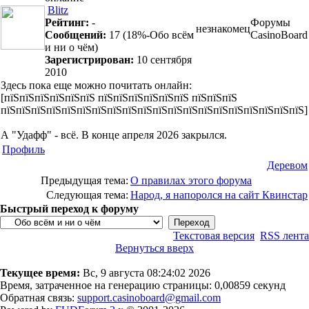
Blitz
Рейтинг:
-
Форумы
незнакомец
Сообщений:
17
(18%-Обо всём
CasinoBoard
и ни о чём)
Зарегистрирован:
10 сентября
2010
Здесь пока еще можно почитать онлайн:
[пїЅпїЅпїЅпїЅпїЅпїЅ пїЅпїЅпїЅпїЅпїЅпїЅ пїЅпїЅпїЅ
пїЅпїЅпїЅпїЅпїЅпїЅпїЅпїЅпїЅпїЅпїЅпїЅпїЅпїЅпїЅпїЅпїЅпїЅпїЅпїЅ]
А "Удафф" - всё. В конце апреля 2026 закрылся.
Профиль
Деревом
Предыдущая тема:
О правилах этого форума
Следующая тема:
Народ, я напоролся на сайт Квинстар
Быстрый переход к форуму
Текстовая версия
RSS лента
Вернуться вверх
Текущее время:
Вс, 9 августа 08:24:02 2026
Время, затраченное на генерацию страницы: 0,00859 секунд
Обратная связь:
support.casinoboard@gmail.com