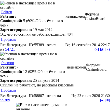
Peliren
Форумы
Рейтинг:
-
незнакомец
CasinoBoard
Сообщений:
5
(60%-Обо всём и ни о
чём)
Зарегистрирован:
19 мая 2012
Эх, что-то ссылки не работают...пишет 404
Профиль
Re: Литература
ID:55389
ответ
Вт, 16 сентября 2014 22:17
на
54721
(«]
[#]
[»)
freemon
Форумы
Рейтинг:
-
незнакомец
CasinoBoard
Сообщений:
12
(92%-Обо всём и ни о
чём)
Зарегистрирован:
25 августа 2014
Ссылки не работают, но рассказы классные
Профиль
Re: Литература
ID:58807
ответ на
Чт, 23 июля 2026 21:30
55389
(«]
[#]