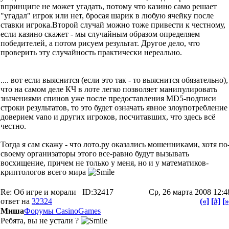
впринципе не может угадать, потому что казино само решает
"угадал" игрок или нет, бросая шарик в любую ячейку после
ставки игрока.Второй случай можно тоже привести к честному,
если казино скажет - мы случайным образом определяем
победителей, а потом рисуем результат. Другое дело, что
проверить эту случайность практически нереально.
.... вот если выяснится (если это так - то выяснится обязательно),
что на самом деле КЧ в лоте легко позволяет манипулировать
значениями спинов уже после предоставления MD5-подписи
строки результатов, то это будет означать явное злоупотребление
доверием vano и других игроков, посчитавших, что здесь всё
честно.
Тогда я сам скажу - что лото.ру оказались мошенниками, хотя по
своему организаторы этого все-равно будут вызывать
восхищение, причем не только у меня, но и у математиков-
криптологов всего мира
Re: Об игре и морали
ID:32417
Ср, 26 марта 2008 12:4
ответ на
32324
(«]
[#]
[»
Миша
Форумы CasinoGames
Ребята, вы не устали ?