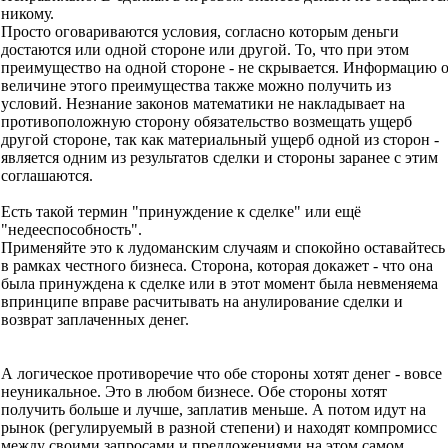
никому.
Просто оговариваются условия, согласно которым деньги
достаются или одной стороне или другой. То, что при этом
преимущество на одной стороне - не скрывается. Информацию 
величине этого преимущества также можно получить из
условий. Незнание законов математики не накладывает на
противоположную сторону обязательство возмещать ущерб
другой стороне, так как материальный ущерб одной из сторон -
является одним из результатов сделки и стороны заранее с этим
соглашаются.
Есть такой термин "принуждение к сделке" или ещё
"недееспособность".
Применяйте это к лудоманским случаям и спокойно оставайтесь
в рамках честного бизнеса. Сторона, которая докажет - что она
была принуждена к сделке или в этот момент была невменяема
впринципе вправе расчитывать на анулирование сделки и
возврат заплаченных денег.
А логическое противоречие что обе стороны хотят денег - вовсе
неуникальное. Это в любом бизнесе. Обе стороны хотят
получить больше и лучше, заплатив меньше. А потом идут на
рынок (регулируемый в разной степени) и находят компромисс
между своими запросами и предложениями на этом самом