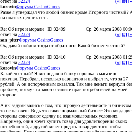
ответ на
32324
(«]
[#]
[»
korovin
Форумы CasinoGames
Разве я утверждал что любой бизнес кроме Игорного честный? 
на платьях ценник есть.
Re: Об игре и морали
ID:32409
Ср, 26 марта 2008 00:0
ответ на
32324
(«]
[#]
[»
san_piter
Форумы CasinoGames
Ок, давай пойдем тогда от обратного. Какой бизнес честный?
Re: Об игре и морали
ID:32410
Ср, 26 марта 2008 01:2
ответ на
32324
(«]
[#]
[»
korovin
Форумы CasinoGames
Какой честный? Я вот недавно банку горошка в магазине
покупал. Перебрал, несколько вариантов и выбрал ту, что за 27
рублей. А он испорченным оказался. Так мне деньги вернули бе
проблем, потму что закон о защите прав потребителей на моей
стороне.
А вы задумывались о том, что игровую деятельность и бизнесом
то не назовеш. Ведь что такое нормальный бизнес: Это когда две
стороны совершают сделку на
взаимовыгодных
условиях.
Например, один хочет купить товар для удовлетворения своих
потребностей, а другой хочет продать товар для того чтобы
заработать. Если условия сделки устаривают обе стороны, они е