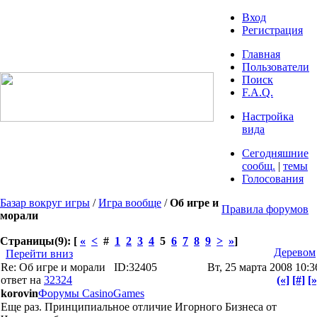
Вход
Регистрация
Главная
Пользователи
Поиск
F.A.Q.
Настройка
вида
Сегодняшние
сообщ.
|
темы
Голосования
Базар вокруг игры
/
Игра вообще
/
Об игре и
Правила форумов
морали
Страницы(9): [
«
<
#
1
2
3
4
5
6
7
8
9
>
»
]
Деревом
Перейти вниз
Re: Об игре и морали
ID:32405
Вт, 25 марта 2008 10:3
ответ на
32324
(«]
[#]
[»
korovin
Форумы CasinoGames
Еще раз. Принципиальное отличие Игорного Бизнеса от