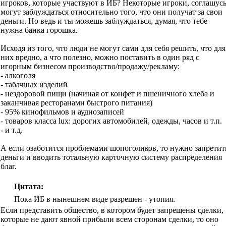
игроков, которые участвуют в ИБ? Некоторые игроки, соглашусь
могут заблуждаться относительно того, что они получат за свои
деньги. Но ведь и ты можешь заблуждаться, думая, что тебе
нужна банка горошка.
Исходя из того, что люди не могут сами для себя решить, что для
них вредно, а что полезно, можно поставить в один ряд с
игорным бизнесом производство/продажу/рекламу:
- алкоголя
- табачных изделий
- нездоровой пищи (начиная от конфет и пшеничного хлеба и
заканчивая ресторанами быстрого питания)
- 95% кинофильмов и аудиозаписей
- товаров класса lux: дорогих автомобилей, одежды, часов и т.п.
- и т.д.
А если озаботится проблемами шопоголиков, то нужно запретит
деньги и вводить тотальную карточную систему распределения
благ.
Цитата:
Пока ИБ в нынешнем виде разрешен - утопия.
Если представить общество, в котором будет запрещены сделки,
которые не дают явной прибыли всем сторонам сделки, то оно