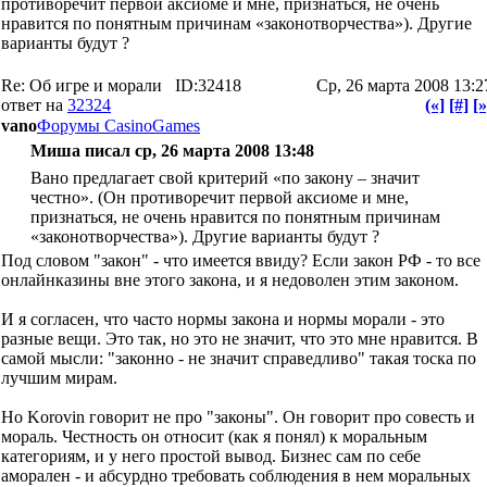
противоречит первой аксиоме и мне, признаться, не очень
нравится по понятным причинам «законотворчества»). Другие
варианты будут ?
Re: Об игре и морали
ID:32418
Ср, 26 марта 2008 13:2
ответ на
32324
(«]
[#]
[»
vano
Форумы CasinoGames
Миша писал ср, 26 марта 2008 13:48
Вано предлагает свой критерий «по закону – значит
честно». (Он противоречит первой аксиоме и мне,
признаться, не очень нравится по понятным причинам
«законотворчества»). Другие варианты будут ?
Под словом "закон" - что имеется ввиду? Если закон РФ - то все
онлайнказины вне этого закона, и я недоволен этим законом.
И я согласен, что часто нормы закона и нормы морали - это
разные вещи. Это так, но это не значит, что это мне нравится. В
самой мысли: "законно - не значит справедливо" такая тоска по
лучшим мирам.
Но Korovin говорит не про "законы". Он говорит про совесть и
мораль. Честность он относит (как я понял) к моральным
категориям, и у него простой вывод. Бизнес сам по себе
аморален - и абсурдно требовать соблюдения в нем моральных