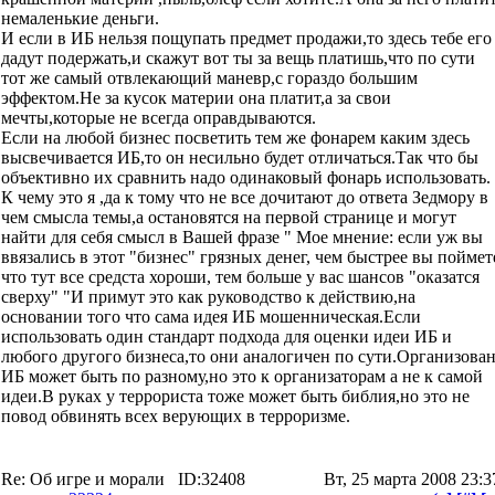
немаленькие деньги.
И если в ИБ нельзя пощупать предмет продажи,то здесь тебе его
дадут подержать,и скажут вот ты за вещь платишь,что по сути
тот же самый отвлекающий маневр,с гораздо большим
эффектом.Не за кусок материи она платит,а за свои
мечты,которые не всегда оправдываются.
Если на любой бизнес посветить тем же фонарем каким здесь
высвечивается ИБ,то он несильно будет отличаться.Так что бы
объективно их сравнить надо одинаковый фонарь использовать.
К чему это я ,да к тому что не все дочитают до ответа Зедмору в
чем смысла темы,а остановятся на первой странице и могут
найти для себя смысл в Вашей фразе " Мое мнение: если уж вы
ввязались в этот "бизнес" грязных денег, чем быстрее вы поймет
что тут все средста хороши, тем больше у вас шансов "оказатся
сверху" "И примут это как руководство к действию,на
основании того что сама идея ИБ мошенническая.Если
использовать один стандарт подхода для оценки идеи ИБ и
любого другого бизнеса,то они аналогичен по сути.Организова
ИБ может быть по разному,но это к организаторам а не к самой
идеи.В руках у террориста тоже может быть библия,но это не
повод обвинять всех верующих в терроризме.
Re: Об игре и морали
ID:32408
Вт, 25 марта 2008 23:3