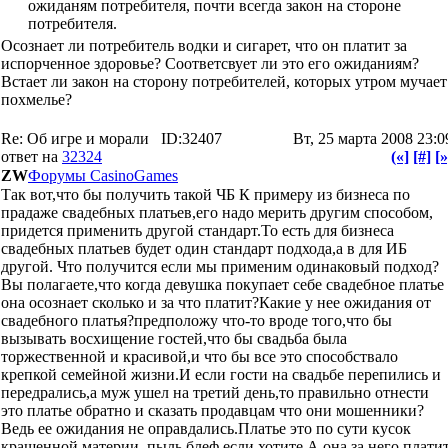
ожиданям потребителя, почти всегда закон на стороне
потребителя.
Осознает ли потребитель водки и сигарет, что он платит за
испорченное здоровье? Соответсвует ли это его ожиданиям?
Встает ли закон на сторону потребителей, которых утром мучает
похмелье?
Re: Об игре и морали
ID:32407
Вт, 25 марта 2008 23:0
ответ на
32324
(«]
[#]
[»
ZW
Форумы CasinoGames
Так вот,что бы получить такой ЧБ К примеру из бизнеса по
прадаже свадебных платьев,его надо мерить другим способом,
придется применить другой стандарт.То есть для бизнеса
свадебных платьев будет один стандарт подхода,а в для ИБ
другой. Что получится если мы применим одинаковый подход?
Вы полагаете,что когда девушка покупает себе свадебное платье
она осознает сколько и за что платит?Какие у нее ожидания от
свадебного платья?предположу что-то вроде того,что бы
вызывать восхищение гостей,что бы свадьба была
торжественной и красивой,и что бы все это способствало
крепкой семейной жизни.И если гости на свадьбе перепились и
передрались,а муж ушел на третий день,то правильно отнести
это платье обратно и сказать продавцам что они мошенники?
Ведь ее ожидания не оправдались.Платье это по сути кусок
крашенной материи ,пыль,блеф если хотите.А она за него плати