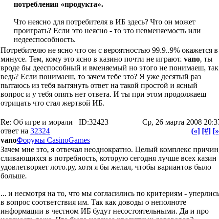
потребления «продукта».
Что неясно для потребителя в ИБ здесь? Что он может
проиграть? Если это неясно - то это невменяемость или
недееспособность.
Потребителю не ясно что он с вероятностью 99.9..9% окажется в
минусе. Тем, кому это ясно в казино почти не играют.
vano
, ты
вроде бы дееспособный и вменяемый но этого не понимаеш, так
ведь? Если понимаеш, то зачем тебе это? Я уже десятый раз
пытаюсь из тебя вытянуть ответ на такой простой и ясный
вопрос и у тебя опять нет ответа. И ты при этом продолжаеш
отрицать что стал жертвой ИБ.
Re: Об игре и морали
ID:32423
Ср, 26 марта 2008 20:3
ответ на
32324
(«]
[#]
[»
vano
Форумы CasinoGames
Зачем мне это, я отвечал неоднократно. Целый комплекс причин
сливающихся в потребность, которую сегодня лучше всех казин
удовлетворяет лото.ру, хотя я бы желал, чтобы вариантов было
больше.
... и несмотря на то, что мы согласились по критериям - уперлис
в вопрос соответствия им. Так как доводы о неполноте
информации в честном ИБ будут несостоятельными. Да и про