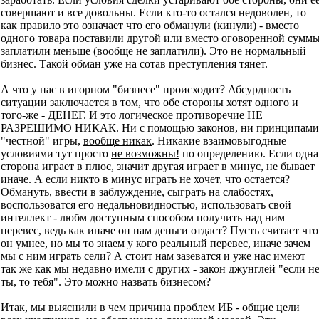
совершают и все довольны. Если кто-то остался недоволен, то
как правило это означает что его обманули (кинули) - вместо
одного товара поставили другой или вместо оговоренной сумм
заплатили меньше (вообще не заплатили). Это не нормальный
бизнес. Такой обман уже на сотав преступления тянет.
А что у нас в игорном "бизнесе" происходит? Абсурдность
ситуации заключается в том, что обе стороны хотят одного и
того-же - ДЕНЕГ. И это логическое противоречие НЕ
РАЗРЕШИМО НИКАК. Ни с помощью законов, ни принципами
"честной" игры,
вообще никак
. Никакие взаимовыгодные
условиями тут просто
не возможны!
по определению. Если одна
сторона играет в плюс, значит другая играет в минус, не бывает
иначе. А если никто в минус играть не хочет, что остается?
Обмануть, ввести в заблуждение, сыграть на слабостях,
воспользоватся его недальновидностью, использовать свой
интеллект - любм доступным способом получить над ним
перевес, ведь как иначе он нам деньги отдаст? Пусть считает что
он умнее, но мы то знаем у кого реальный перевес, иначе зачем
мы с ним играть сели? А стоит нам зазеватся и уже нас имеют
так же как мы недавно имели с других - закон джунглей "если н
ты, то тебя". Это можно назвать бизнесом?
Итак, мы выяснили в чем причина проблем ИБ - общие цели