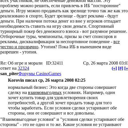
всех участников, не обеспеченые денежной массой. Эту
проблему можно решить, если привлечь в ИБ "посторонние"
деньги. Игру можно продавать как зрелище точно так же как это
реализовано в спорте, Будет зрелище - будет реклама - будут
деньги. При наличии потока денег из вне у игроков отпадает
необходимость ставить на игру свои деньги. Спортивный
турнирный покер без денежного взноса - вот разумное решение.
Отборочные туры, чемпионаты, призы за счет спонсоров и
рекламы, дисквалификация за неспортивное поведение -
все
честно и прозрачно
. Утопия? Пока ИБ в нынешнем виде
разрешен - утопия.
Re: Об игре и морали
ID:32411
Ср, 26 марта 2008 03:0
ответ на
32324
(«]
[#]
[»
san_piter
Форумы CasinoGames
Korovin писал ср, 26 марта 2008 02:25
нормальный бизнес: Это когда две стороны совершают
сделку на
взаимовыгодных
условиях. Например, один
хочет купить товар для удовлетворения своих
потребностей, а другой хочет продать товар для того
чтобы заработать. Если условия сделки устаривают обе
стороны, они ее совершают и все довольны.
"Взаимовыгодные условия" и "условия сделки устаривают обе
стороны" - это не одно и то же. Какие условия не устраивают