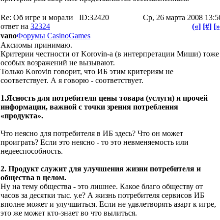
Re: Об игре и морали
ID:32420
Ср, 26 марта 2008 13:5
ответ на
32324
(«]
[#]
[»
vano
Форумы CasinoGames
Аксиомы принимаю.
Критерии честности от Korovin-а (в интерпретации Миши) тоже
особых возражений не вызывают.
Только Korovin говорит, что ИБ этим критериям не
соответствует. А я говорю - соответствует.
1.Ясность для потребителя цены товара (услуги) и прочей
информации, важной с точки зрения потребления
«продукта».
Что неясно для потребителя в ИБ здесь? Что он может
проиграть? Если это неясно - то это невменяемость или
недееспособность.
2. Продукт служит для улучшения жизни потребителя и
общества в целом.
Ну на тему общества - это лишнее. Какое благо обществу от
часов за десятки тыс. у.е? А жизнь потребителя сервисов ИБ
вполне может и улучшиться. Если не удвлетворять азарт к игре,
это же может кто-знает во что вылиться.