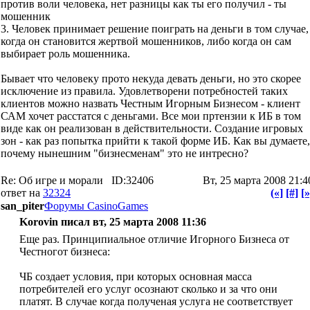
против воли человека, нет разницы как ты его получил - ты
мошенник
3. Человек принимает решение поиграть на деньги в том случае,
когда он становится жертвой мошенников, либо когда он сам
выбирает роль мошенника.
Бывает что человеку прото некуда девать деньги, но это скорее
исключение из правила. Удовлетворени потребностей таких
клиентов можно назвать Честным Игорным Бизнесом - клиент
САМ хочет расстатся с деньгами. Все мои пртензии к ИБ в том
виде как он реализован в действительности. Создание игровых
зон - как раз попытка прийти к такой форме ИБ. Как вы думаете,
почему нынешним "бизнесменам" это не интресно?
Re: Об игре и морали
ID:32406
Вт, 25 марта 2008 21:4
ответ на
32324
(«]
[#]
[»
san_piter
Форумы CasinoGames
Korovin писал вт, 25 марта 2008 11:36
Еще раз. Принципиальное отличие Игорного Бизнеса от
Честногот бизнеса:
ЧБ создает условия, при которых основная масса
потребителей его услуг осознают сколько и за что они
платят. В случае когда полученая услуга не соответствует