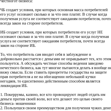
Честногот бизнеса:
ЧБ создает условия, при которых основная масса потребителей
его услуг осознают сколько и за что они платят. В случае когда
полученая услуга не соответствует ожиданям потребителя, почт
всегда закон на стороне потребителя.
ИБ создает условия, при которых потребители его услуг НЕ
осознают сколько и за что они платят. В случае когда полученая
услуга не соответствует ожиданям потребителя, почти всегда
закон на стороне ИБ.
То, что потребитель сам вводит себя в заблуждение и
добровольно расстается с деньгами не оправдывает тех, кто эти
пользуется. А обсуждать честные способы ведения заведомо
нечестного бизнеса, как тут многие пытаются делать я вообще н
вижу смысла. Если ставить приорететы государства на защите
прав потребителя а не на обогащении небольшой кучки
негодяев, то едиснтвенно действенным способом является
ликвидация ИБ.
1. Покеррумы, казино, все кто провоцируют людей отдать им
деньги против своей воли, все кто делают это целью своего
бизнеса- мошенники
2. Пользуешся своим преимуществом для получения чужих дене