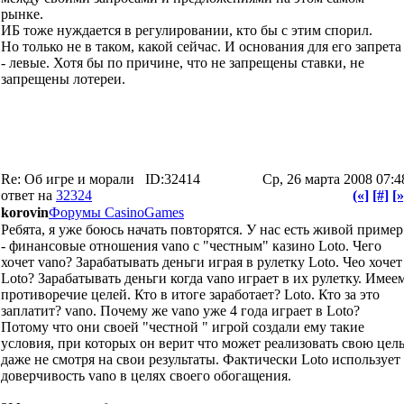
рынке.
ИБ тоже нуждается в регулировании, кто бы с этим спорил.
Но только не в таком, какой сейчас. И основания для его запрета
- левые. Хотя бы по причине, что не запрещены ставки, не
запрещены лотереи.
Re: Об игре и морали
ID:32414
Ср, 26 марта 2008 07:4
ответ на
32324
(«]
[#]
[»
korovin
Форумы CasinoGames
Ребята, я уже боюсь начать повторятся. У нас есть живой пример
- финансовые отношения vano с "честным" казино Loto. Чего
хочет vano? Зарабатывать деньги играя в рулетку Loto. Чео хочет
Loto? Зарабатывать деньги когда vano играет в их рулетку. Имее
противоречие целей. Кто в итоге заработает? Loto. Кто за это
заплатит? vano. Почему же vano уже 4 года играет в Loto?
Потому что они своей "честной " игрой создали ему такие
условия, при которых он верит что может реализовать свою цель
даже не смотря на свои результаты. Фактически Loto использует
доверчивость vano в целях своего обогащения.