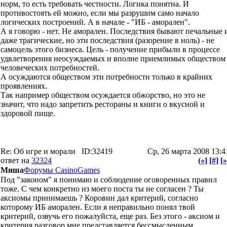
норм, то есть требовать честности. Логика понятна. И
противостоять ей можно, если мы разрушим само начало
логических построений. А в начале - "ИБ - аморален".
А я говорю - нет. Не аморален. Последствия бывают печальные 
даже трагические, но эти последствия (разорение в ноль) - не
самоцель этого бизнеса. Цель - получение прибыли в процессе
удвлетворения неосуждаемых и вполне приемлимых обществом
человеческих потребностей.
А осуждаются обществом эти потребности только в крайних
проявлениях.
Так например обществом осуждается обжорство, но это не
значит, что надо запретить рестораны и книги о вкусной и
здоровой пище.
Re: Об игре и морали
ID:32419
Ср, 26 марта 2008 13:4
ответ на
32324
(«]
[#]
[»
Миша
Форумы CasinoGames
Под "законом" я понимаю и соблюдение оговоренных правил
тоже. С чем конкретно из моего поста ты не согласен ? Ты
аксиомы принимаешь ? Коровин дал критерий, согласно
которому ИБ аморален. Если я неправильно понял твой
критерий, озвучь его пожалуйста, еще раз. Без этого - аксиом и
критерия разговор мне представляется бессмысленным.