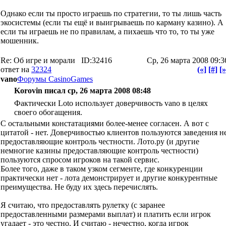
Однако если ты просто играешь по стратегии, то ты лишь часть
экосистемы (если ты ещё и выигрываешь по карману казино). А
если ты играешь не по правилам, а пихаешь что то, то ты уже
мошенник.
Re: Об игре и морали
ID:32416
Ср, 26 марта 2008 09:3
ответ на
32324
(«]
[#]
[»
vano
Форумы CasinoGames
Korovin писал ср, 26 марта 2008 08:48
Фактически Loto использует доверчивость vano в целях
своего обогащения.
С остальными констатациями более-менее согласен. А вот с
цитатой - нет. Доверчивостью клиентов пользуются заведения н
предоставляющие контроль честности. Лото.ру (и другие
немногие казины предоставляющие контроль честности)
пользуются спросом игроков на такой сервис.
Более того, даже в таком узком сегменте, где конкуренции
практически нет - лота демонстрирует и другие конкурентные
преимущества. Не буду их здесь перечислять.
Я считаю, что предоставлять рулетку (с заранее
предоставленными размерами выплат) и платить если игрок
угадает - это честно. И считаю - нечестно, когда игрок