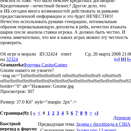
неясность тоже. Что было неяснее кредитных договоров?
Кредитование - нечестный бизнес? Другое дело, что
в ИБ сегодня много возможностей действовать за рамками
предоставленной информации и это будет НЕЧЕСТНО!
Нечестно использовать румами генерацию, оптимальным
образом перемалывающую депозиты в рейк, нечестно втыкать
шарик после анализа ставки игрока. А должно быть честно. И
очень замечательно, что кое в каких играх можно эту честность
проверить.
Об игре и морали
ID:32424
ответ
Ср, 26 марта 2008 21:0
на
32324
(«]
[#]
[»
Gramazeka
Форумы CasinoGames
Gnome нашего не узнаете?
<img src="[пїЅпїЅпїЅпїЅпїЅпїЅ пїЅпїЅпїЅпїЅпїЅпїЅ пїЅпїЅпїЅ
пїЅпїЅпїЅпїЅпїЅпїЅпїЅпїЅпїЅпїЅпїЅпїЅпїЅпїЅпїЅпїЅпїЅпїЅпїЅпїЅ]
border="0" alt="Название: Gnome.jpg
Просмотров: 307
Размер: 37.0 Кб" style="margin: 2px" />
Страницы(9): [
«
<
#
1
2
3
4
5
6
7
8
9
>
»
]
Деревом
Быстрый
Предыдущая тема:
Задача с биллборда в США
переход к форуму
Следующая тема:
Задача про 13 монет