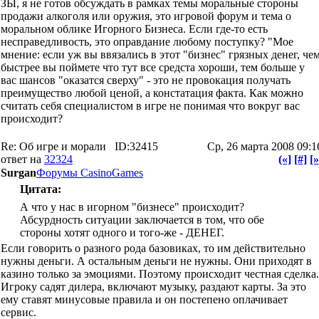
ЗЫ, я не готов обсуждать в рамках темы моральные стороны
продажи алкоголя или оружия, это игровой форум и тема о
моральном облике Игорного Бизнеса. Если где-то есть
несправедливость, это оправдание любому поступку? "Мое
мнение: если уж вы ввязались в этот "бизнес" грязных денег, че
быстрее вы поймете что тут все средста хороши, тем больше у
вас шансов "оказатся сверху" - это не провокация получать
преимущество любой ценой, а констатация факта. Как можно
считать себя специалистом в игре не понимая что вокруг вас
происходит?
Re: Об игре и морали
ID:32415
Ср, 26 марта 2008 09:1
ответ на
32324
(«]
[#]
[»
Surgan
Форумы CasinoGames
Цитата:
А что у нас в игорном "бизнесе" происходит?
Абсурдность ситуации заключается в том, что обе
стороны хотят одного и того-же - ДЕНЕГ.
Если говорить о разного рода базовиках, то им действительно
нужны деньги. А остальным деньги не нужны. Они приходят в
казино только за эмоциями. Поэтому происходит честная сделка.
Игроку садят дилера, включают музыку, раздают карты. За это
ему ставят минусовые правила и он постепено оплачивает
сервис.