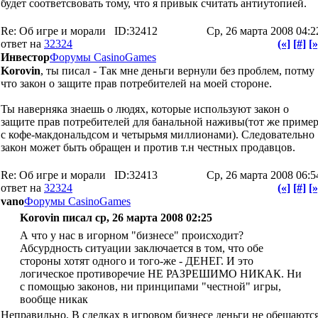
будет соответсвовать тому, что я привык считать антиутопией.
Re: Об игре и морали
ID:32412
Ср, 26 марта 2008 04:2
ответ на
32324
(«]
[#]
[»
Инвестор
Форумы CasinoGames
Korovin
, ты писал - Так мне деньги вернули без проблем, потму
что закон о защите прав потребителей на моей стороне.
Ты наверняка знаешь о людях, которые используют закон о
защите прав потребителей для банальной наживы(тот же приме
с кофе-макдональдсом и четырьмя миллионами). Следовательно
закон может быть обращен и против т.н честных продавцов.
Re: Об игре и морали
ID:32413
Ср, 26 марта 2008 06:5
ответ на
32324
(«]
[#]
[»
vano
Форумы CasinoGames
Korovin писал ср, 26 марта 2008 02:25
А что у нас в игорном "бизнесе" происходит?
Абсурдность ситуации заключается в том, что обе
стороны хотят одного и того-же - ДЕНЕГ. И это
логическое противоречие НЕ РАЗРЕШИМО НИКАК. Ни
с помощью законов, ни принципами "честной" игры,
вообще никак
Неправильно. В сделках в игровом бизнесе деньги не обещаютс