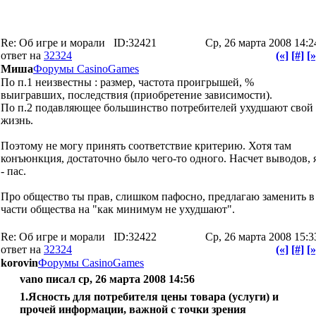
Re: Об игре и морали
ID:32421
Ср, 26 марта 2008 14:2
ответ на
32324
(«]
[#]
[»
Миша
Форумы CasinoGames
По п.1 неизвестны : размер, частота проигрышей, %
выигравших, последствия (приобретение зависимости).
По п.2 подавляющее большинство потребителей ухудшают свой
жизнь.
Поэтому не могу принять соответствие критерию. Хотя там
конъюнкция, достаточно было чего-то одного. Насчет выводов, 
- пас.
Про общество ты прав, слишком пафосно, предлагаю заменить в
части общества на "как минимум не ухудшают".
Re: Об игре и морали
ID:32422
Ср, 26 марта 2008 15:3
ответ на
32324
(«]
[#]
[»
korovin
Форумы CasinoGames
vano писал ср, 26 марта 2008 14:56
1.Ясность для потребителя цены товара (услуги) и
прочей информации, важной с точки зрения