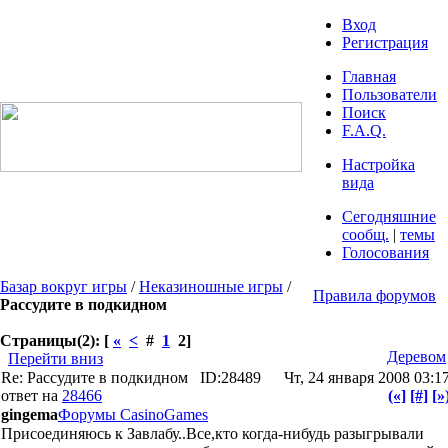
Вход
Регистрация
Главная
Пользователи
Поиск
F.A.Q.
Настройка
вида
Сегодняшние
сообщ.
|
темы
Голосования
Базар вокруг игры
/
Неказиношные игры
/
Правила форумов
Рассудите в подкидном
Страницы(2): [
«
<
#
1
2]
Деревом
Перейти вниз
Re: Рассудите в подкидном
ID:28489
Чт, 24 января 2008 03:1
ответ на
28466
(«]
[#]
[»
gingema
Форумы CasinoGames
Присоединяюсь к Завлабу..Все,кто когда-нибудь разыгрывали