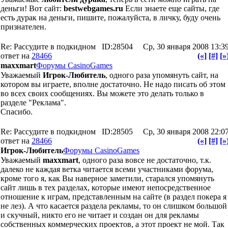
деньги! Вот сайт:
bestwebgames.ru
Если знаете еще сайты, где
есть дурак на деньги, пишите, пожалуйста, в личку, буду очень
признателен.
Re: Рассудите в подкидном
ID:28504
Ср, 30 января 2008 13:3
ответ на
28466
(«]
[#]
[»
maxxmart
Форумы CasinoGames
Уважаемый
Игрок-Любитель
, одного раза упомянуть сайт, на
котором вы играете, вполне достаточно. Не надо писать об этом
во всех своих сообщениях. Вы можете это делать только в
разделе "Реклама".
Спасибо.
Re: Рассудите в подкидном
ID:28505
Ср, 30 января 2008 22:0
ответ на
28466
(«]
[#]
[»
Игрок-Любитель
Форумы CasinoGames
Уважаемый
maxxmart
, одного раза вовсе не достаточно, т.к.
далеко не каждая ветка читается всеми участниками форума,
кроме того я, как Вы наверное заметили, старался упомянуть
сайт лишь в тех разделах, которые имеют непосредственное
отношение к играм, представленным на сайте (в раздел покера я
не лез). А что касается раздела рекламы, то он слишком большой
и скучный, никто его не читает и создан он для рекламы
собственных коммерческих проектов, а этот проект не мой. Так