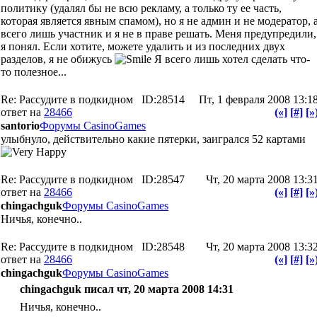
политику (удалял бы не всю рекламу, а только ту ее часть,
которая является явным спамом), но я не админ и не модератор, 
всего лишь участник и я не в праве решать. Меня предупредили,
я понял. Если хотите, можете удалить и из последних двух
разделов, я не обижусь
Я всего лишь хотел сделать что-
то полезное...
Re: Рассудите в подкидном
ID:28514
Пт, 1 февраля 2008 13:1
ответ на
28466
(«]
[#]
[»
santorio
Форумы CasinoGames
улыбнуло, действительно какие пятерки, заигрался 52 картами
Re: Рассудите в подкидном
ID:28547
Чт, 20 марта 2008 13:3
ответ на
28466
(«]
[#]
[»
chingachguk
Форумы CasinoGames
Ничья, конечно..
Re: Рассудите в подкидном
ID:28548
Чт, 20 марта 2008 13:3
ответ на
28466
(«]
[#]
[»
chingachguk
Форумы CasinoGames
chingachguk писал чт, 20 марта 2008 14:31
Ничья, конечно..