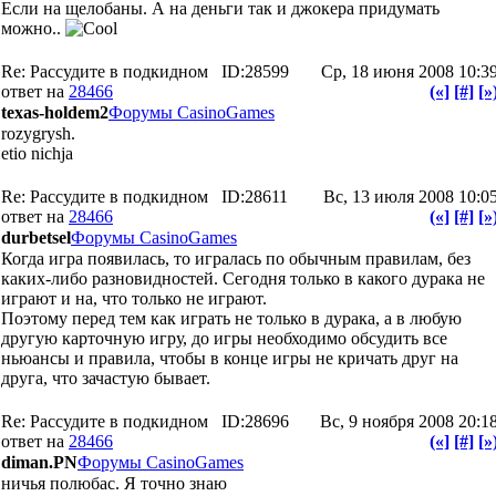
Если на щелобаны. А на деньги так и джокера придумать
можно..
Re: Рассудите в подкидном
ID:28599
Ср, 18 июня 2008 10:3
ответ на
28466
(«]
[#]
[»
texas-holdem2
Форумы CasinoGames
rozygrysh.
etio nichja
Re: Рассудите в подкидном
ID:28611
Вс, 13 июля 2008 10:0
ответ на
28466
(«]
[#]
[»
durbetsel
Форумы CasinoGames
Когда игра появилась, то игралась по обычным правилам, без
каких-либо разновидностей. Сегодня только в какого дурака не
играют и на, что только не играют.
Поэтому перед тем как играть не только в дурака, а в любую
другую карточную игру, до игры необходимо обсудить все
ньюансы и правила, чтобы в конце игры не кричать друг на
друга, что зачастую бывает.
Re: Рассудите в подкидном
ID:28696
Вс, 9 ноября 2008 20:1
ответ на
28466
(«]
[#]
[»
diman.PN
Форумы CasinoGames
ничья полюбас. Я точно знаю