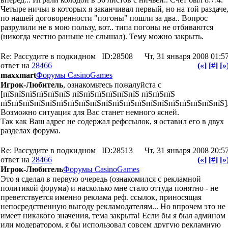
Четыре ничьи в которых я заканчивал первый, но на той раздаче
по нашей договоренности "погоны" пошли за два.. Вопрос
разрулили не в мою пользу, вот.. типа погоны не отбиваются
(никогда честно раньше не слышал). Тему можно закрыть.
Re: Рассудите в подкидном
ID:28508
Чт, 31 января 2008 01:5
ответ на
28466
(«]
[#]
[»
maxxmart
Форумы CasinoGames
Игрок-Любитель
, ознакомьтесь пожалуйста с
[пїЅпїЅпїЅпїЅпїЅпїЅ пїЅпїЅпїЅпїЅпїЅпїЅ пїЅпїЅпїЅ
пїЅпїЅпїЅпїЅпїЅпїЅпїЅпїЅпїЅпїЅпїЅпїЅпїЅпїЅпїЅпїЅпїЅпїЅпїЅпїЅ]
Возможно ситуация для Вас станет немного ясней.
Так как Ваш адрес не содержал рефссылок, я оставил его в двух
разделах форума.
Re: Рассудите в подкидном
ID:28513
Чт, 31 января 2008 20:5
ответ на
28466
(«]
[#]
[»
Игрок-Любитель
Форумы CasinoGames
Это я сделал в первую очередь (ознакомился с рекламной
политикой форума) и насколько мне стало оттуда понятно - не
преветствуется именно реклама реф. ссылок, приносящая
непосредственную выгоду рекламодателям... Но впрочем это не
имеет никакого значения, тема закрыта! Если бы я был админом
или модератором, я бы использовал совсем другую рекламную