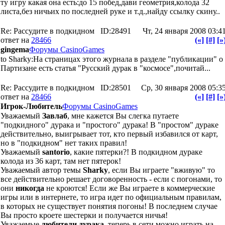
ту игру какая она есть:до 15 побед,дави геометрия,колода 32
листа,без ничьих по последней руке и т.д.,найду ссылку скину..
Re: Рассудите в подкидном
ID:28491
Чт, 24 января 2008 03:4
ответ на
28466
(«]
[#]
[»
gingema
Форумы CasinoGames
to Sharky:На страницах этого журнала в разделе "публикации" о
Партизане есть статья "Русский дурак в "космосе",почитай...
Re: Рассудите в подкидном
ID:28501
Ср, 30 января 2008 05:3
ответ на
28466
(«]
[#]
[»
Игрок-Любитель
Форумы CasinoGames
Уважаемый
Завлаб
, мне кажется Вы слегка путаете
"подкидного" дурака и "простого" дурака! В "простом" дураке
действительно, выигрывает тот, кто первый избавился от карт,
но в "подкидном" нет таких правил!
Уважаемый
santorio
, какие пятерки?! В подкидном дураке
колода из 36 карт, там нет пятерок!
Уважаемый автор темы
Sharky
, если Вы играете "вживую" то
все действительно решает договоренность - если с погонами, то
они
никогда
не кроются! Если же Вы играете в коммерческие
игры или в интернете, то игра идет по официальным правилам,
в которых не существует понятия погоны! В последнем случае
Вы просто кроете шестерки и получается ничья!
Уважаемые
любители дурака
, теперь в сети можно играть на