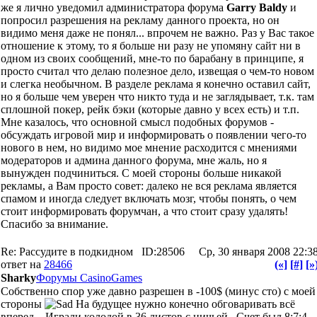
же я лично уведомил администратора форума
Garry Baldy
и
попросил разрешения на рекламу данного проекта, но он
видимо меня даже не понял... впрочем не важно. Раз у Вас такое
отношение к этому, то я больше ни разу не упомяну сайт ни в
одном из своих сообщений, мне-то по барабану в принципе, я
просто считал что делаю полезное дело, извещая о чем-то новом
и слегка необычном. В разделе реклама я конечно оставил сайт,
но я больше чем уверен что никто туда и не заглядывает, т.к. там
сплошной покер, рейк бэки (которые давно у всех есть) и т.п.
Мне казалось, что основной смысл подобных форумов -
обсуждать игровой мир и информировать о появлении чего-то
нового в нем, но видимо мое мнение расходится с мнениями
модераторов и админа данного форума, мне жаль, но я
вынужден подчиниться. С моей стороны больше никакой
рекламы, а Вам просто совет: далеко не вся реклама является
спамом и иногда следует включать мозг, чтобы понять, о чем
стоит информировать форумчан, а что стоит сразу удалять!
Спасибо за внимание.
Re: Рассудите в подкидном
ID:28506
Ср, 30 января 2008 22:3
ответ на
28466
(«]
[#]
[»
Sharky
Форумы CasinoGames
Собственно спор уже давно разрешен в -100$ (минус сто) с моей
стороны
На будущее нужно конечно обговаривать всё
вперед... Играли колодой в 36 листов с ничьей.. Счет был 8:7:4.