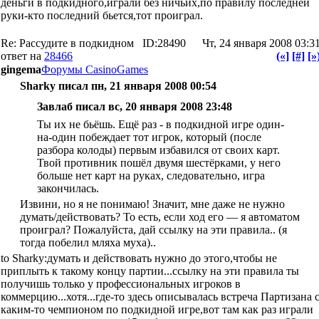
деньги в подкидного,играли без ничьих,по правилу последней
руки-кто последний бьется,тот проиграл.
Re: Рассудите в подкидном
ID:28490
Чт, 24 января 2008 03:3
ответ на
28466
(«]
[#]
[»
gingema
Форумы CasinoGames
Sharky писал пн, 21 января 2008 00:54
Завлаб писал вс, 20 января 2008 23:48
Ты их не бьёшь. Ещё раз - в подкидной игре один-
на-один побеждает тот игрок, который (после
разбора колоды) первым избавился от своих карт.
Твой противник пошёл двумя шестёрками, у него
больше нет карт на руках, следовательно, игра
закончилась.
Извини, но я не понимаю! Значит, мне даже не нужно
думать/действовать? То есть, если ход его — я автоматом
проиграл? Пожалуйста, дай ссылку на эти правила.. (я
тогда побелил мляха муха)..
to Sharky:думать и действовать нужно до этого,чтобы не
приплыть к такому концу партии...ссылку на эти правила ты
получишь только у профессиональных игроков в
коммерцию...хотя...где-то здесь описывалась встреча Партизана 
каким-то чемпионом по подкидной игре,вот там как раз играли