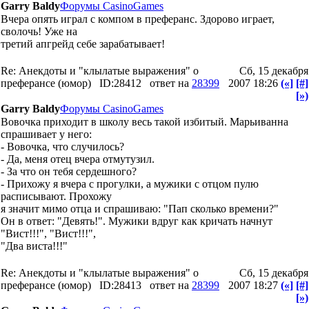
Garry Baldy
Форумы CasinoGames
Вчера опять играл с компом в преферанс. Здорово играет,
сволочь! Уже на
третий апгрейд себе зарабатывает!
Re: Анекдоты и "клылатые выражения" о
Сб, 15 декабря
преферансе (юмор)
ID:28412
ответ на
28399
2007 18:26
(«]
[#]
[»)
Garry Baldy
Форумы CasinoGames
Вовочка приходит в школу весь такой избитый. Марьиванна
спрашивает у него:
- Вовочка, что случилось?
- Да, меня отец вчера отмутузил.
- За что он тебя сердешного?
- Прихожу я вчера с прогулки, а мужики с отцом пулю
расписывают. Прохожу
я значит мимо отца и спрашиваю: "Пап сколько времени?"
Он в ответ: "Девять!". Мужики вдруг как кричать начнут
"Вист!!!", "Вист!!!",
"Два виста!!!"
Re: Анекдоты и "клылатые выражения" о
Сб, 15 декабря
преферансе (юмор)
ID:28413
ответ на
28399
2007 18:27
(«]
[#]
[»)