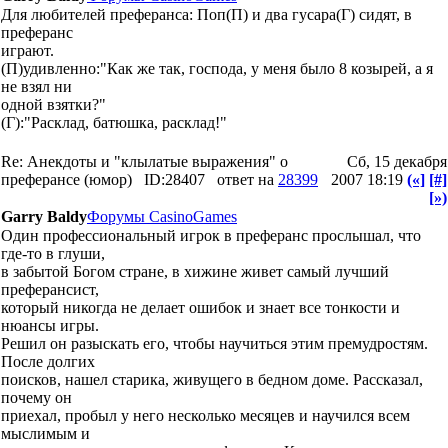
Для любителей преферанса: Поп(П) и два гусара(Г) сидят, в
преферанс
играют.
(П)удивленно:"Как же так, господа, у меня было 8 козырей, а я
не взял ни
одной взятки?"
(Г):"Расклад, батюшка, расклад!"
Re: Анекдоты и "клылатые выражения" о
Сб, 15 декабря
преферансе (юмор)
ID:28407
ответ на
28399
2007 18:19
(«]
[#]
[»)
Garry Baldy
Форумы CasinoGames
Один профессиональный игрок в преферанс прослышал, что
где-то в глуши,
в забытой Богом стране, в хижине живет самый лучший
преферансист,
который никогда не делает ошибок и знает все тонкости и
нюансы игры.
Решил он разыскать его, чтобы научиться этим премудростям.
После долгих
поисков, нашел старика, живущего в бедном доме. Рассказал,
почему он
приехал, пробыл у него несколько месяцев и научился всем
мыслимым и