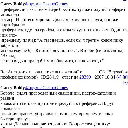
Garry Baldy
Форумы CasinoGames
Преферансист взял на мизере 6 взяток, тут же получил инфаркт
миокарда
и умер. И вот его хоронят. Два самых лучших друга, они же
партнёры по
преферансу, идут за гробом, и слёзы текут по их щекам. Один из
них (по-
-прежнему плача): "А ты знаешь, если бы я третим ходом пику
забрал, то
мы бы ему не 6, а 8 взяток всучили бы". Второй (сквозь слёзы):
"Эх ты,
чёрт, а ведь и правда! Ну, в общем-то, и так хорощо."
Re: Анекдоты и "клылатые выражения" о
Сб, 15 декабря
преферансе (юмор)
ID:28419
ответ на
28399
2007 18:34
(«]
[#]
[»)
Garry Baldy
Форумы CasinoGames
Короче, сидят православный священник, пастор-католик и
раввин
в каком-то гнилом притоне и режутся в преферанс. Вдруг
врывается
полиция нравом, устраивает шмон, тем временем игроки
быстро прячут
карты. Дальше начинается допрос. Вопрос священнику: