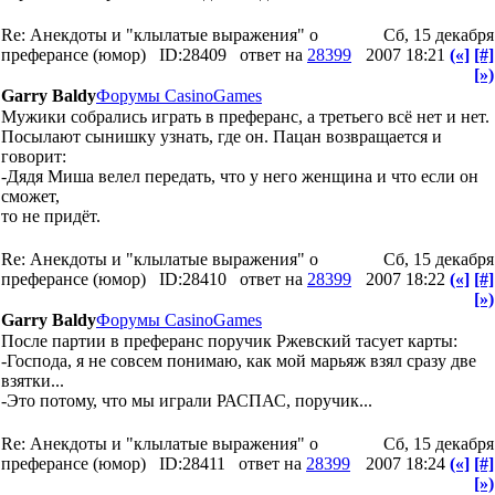
Re: Анекдоты и "клылатые выражения" о
Сб, 15 декабря
преферансе (юмор)
ID:28409
ответ на
28399
2007 18:21
(«]
[#]
[»)
Garry Baldy
Форумы CasinoGames
Мужики собрались играть в преферанс, а третьего всё нет и нет.
Посылают сынишку узнать, где он. Пацан возвращается и
говорит:
-Дядя Миша велел передать, что у него женщина и что если он
сможет,
то не придёт.
Re: Анекдоты и "клылатые выражения" о
Сб, 15 декабря
преферансе (юмор)
ID:28410
ответ на
28399
2007 18:22
(«]
[#]
[»)
Garry Baldy
Форумы CasinoGames
После партии в преферанс поручик Ржевский тасует карты:
-Господа, я не совсем понимаю, как мой марьяж взял сразу две
взятки...
-Это потому, что мы играли РАСПАС, поручик...
Re: Анекдоты и "клылатые выражения" о
Сб, 15 декабря
преферансе (юмор)
ID:28411
ответ на
28399
2007 18:24
(«]
[#]
[»)