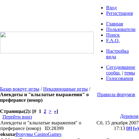
Вход
Регистрация
Главная
Пользователи
Поиск
F.A.Q.
Настройка
вида
Сегодняшние
сообщ.
|
темы
Голосования
Базар вокруг игры
/
Неказиношные игры
/
Анекдоты и "клылатые выражения" о
Правила форумов
преферансе (юмор)
Страницы(2): [# 1
2
>
»
]
Деревом
Перейти вниз
Анекдоты и "клылатые выражения" о
Сб, 15 декабря 2007
преферансе (юмор)
ID:28399
17:13
[#]
[»)
oksaxa
Форумы CasinoGames