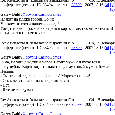
Re: Анекдоты и "клылатые выражения" о
Сб, 15 декабря
преферансе (юмор)
ID:28404
ответ на
28399
2007 18:16
(«]
[#]
[»)
Garry Baldy
Форумы CasinoGames
Плакат на пляже города Сочи:
Уважаемые гости нашего города!
Убедительная просьба не играть в карты с местными жителями!
ОНИ ЗНАЮТ ПРИКУП!
Re: Анекдоты и "клылатые выражения" о
Сб, 15 декабря
преферансе (юмор)
ID:28405
ответ на
28399
2007 18:17
(«]
[#]
[»)
Garry Baldy
Форумы CasinoGames
Зима, на улице жуткий мороз. Стоит мужик и кутается в
полушубок. Вдруг видит - навстречу ему голый мужик бежит.
Первый:
- Ты что, обалдел, голый бежишь? Мороз-то какой!
- Семь-девять-валет на мизере ловятся?
- Нет!
- Я тоже так думал...
Re: Анекдоты и "клылатые выражения" о
Сб, 15 декабря
преферансе (юмор)
ID:28406
ответ на
28399
2007 18:18
(«]
[#]
[»)
Garry Baldy
Форумы CasinoGames