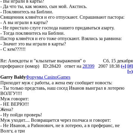
- Вы играли в карты?
- Да что ты, как можно, сын мой. Акстись.
- Поклянитесь на Библии.
Священник клянётся и его отпускают. Спрашивают пастора:
- А вы играли в карты?
- Не пристало слуге господа нашего придаваться азарту.
- Тогда поклянитесь на Библии.
Пастор клянётся и его тоже отпускают. Взялись за раввина:
- Значит это вы играли в карты?
- С кем???!!!
Re: Анекдоты и "клылатые выражения" о
Сб, 15 декабря
преферансе (юмор)
ID:28420
ответ на
28399
2007 18:38
(«]
[#]
[»)
Garry Baldy
Форумы CasinoGames
Приходит муж с работы, а жена ему сообщает новость:
- Ты только представь, наш сосед Иванов выиграл в лотерею
ВОЛГУ!!!!
Муж говорит:
- НЕ ВЕРЮ!!!
Жена?
- Ну пойди проверь!
Муж уходит.... Возвращается через полчаса и говорит:
- Не Иванов, а Рабинович, не в лотерею, а в преферанс, не
Волгу, а три