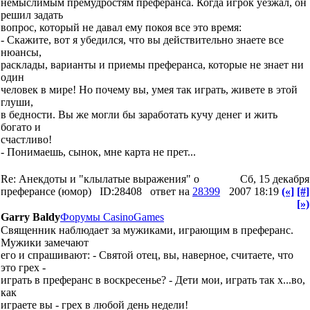
немыслимым премудростям преферанса. Когда игрок уезжал, он
решил задать
вопрос, который не давал ему покоя все это время:
- Скажите, вот я убедился, что вы действительно знаете все
нюансы,
расклады, варианты и приемы преферанса, которые не знает ни
один
человек в мире! Но почему вы, умея так играть, живете в этой
глуши,
в бедности. Вы же могли бы заработать кучу денег и жить
богато и
счастливо!
- Понимаешь, сынок, мне карта не прет...
Re: Анекдоты и "клылатые выражения" о
Сб, 15 декабря
преферансе (юмор)
ID:28408
ответ на
28399
2007 18:19
(«]
[#]
[»)
Garry Baldy
Форумы CasinoGames
Священник наблюдает за мужиками, играющим в преферанс.
Мужики замечают
его и спрашивают: - Святой отец, вы, наверное, считаете, что
это грех -
играть в преферанс в воскресенье? - Дети мои, играть так х...во,
как
играете вы - грех в любой день недели!