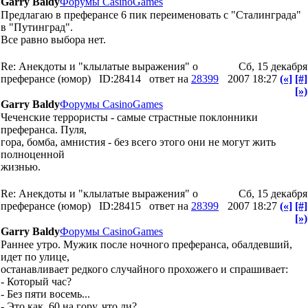
Garry Baldy
Форумы CasinoGames
Предлагаю в преферансе 6 пик переименовать с "Сталинграда"
в "Путинград".
Все равно выбора нет.
Re: Анекдоты и "клылатые выражения" о
Сб, 15 декабря
преферансе (юмор)
ID:28414
ответ на
28399
2007 18:27
(«]
[#]
[»)
Garry Baldy
Форумы CasinoGames
Чеченские террористы - самые страстные поклонники
преферанса. Пуля,
гора, бомба, амнистия - без всего этого они не могут жить
полноценной
жизнью.
Re: Анекдоты и "клылатые выражения" о
Сб, 15 декабря
преферансе (юмор)
ID:28415
ответ на
28399
2007 18:27
(«]
[#]
[»)
Garry Baldy
Форумы CasinoGames
Раннее утро. Мужик после ночного преферанса, обалдевший,
идет по улице,
останавливает редкого случайного прохожего и спрашивает:
- Который час?
- Без пяти восемь...
- Это как, 60 на гору, что ли?