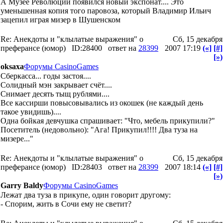
А Музее Революции появился новый экспонат.... Это
уменьшенная копия того паровоза, который Владимир Ильич
зацепил играя мизер в Шушенском
Re: Анекдоты и "клылатые выражения" о
Сб, 15 декабря
преферансе (юмор)
ID:28400
ответ на
28399
2007 17:19
(«]
[#]
[»)
oksaxa
Форумы CasinoGames
Сберкасса... годы застоя....
Солидный мэн закрывает счёт....
Снимает десять тыщ рублями....
Все кассирши повысовывались из окошек (не каждый день
такое увидишь)....
Одна бойкая девчушка спрашивает: "Что, мебель прикупили?"
Посетитель (недовольно): "Ага! Прикупил!!!! Два туза на
мизере..."
Re: Анекдоты и "клылатые выражения" о
Сб, 15 декабря
преферансе (юмор)
ID:28403
ответ на
28399
2007 18:14
(«]
[#]
[»)
Garry Baldy
Форумы CasinoGames
Лежат два туза в прикупе, один говорит другому:
- Спорим, жить в Сочи ему не светит?