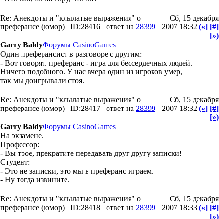
Re: Анекдоты и "клылатые выражения" о
Сб, 15 декабря
преферансе (юмор)
ID:28416
ответ на
28399
2007 18:32
(«]
[#]
[»)
Garry Baldy
Форумы CasinoGames
Один преферансист в разговоре с другим:
- Вот говорят, преферанс - игра для бессердечных людей.
Ничего подобного. У нас вчера один из игроков умер,
так мы доигрывали стоя.
Re: Анекдоты и "клылатые выражения" о
Сб, 15 декабря
преферансе (юмор)
ID:28417
ответ на
28399
2007 18:32
(«]
[#]
[»)
Garry Baldy
Форумы CasinoGames
Hа экзамене.
Профессор:
- Вы трое, прекратите передавать друг другу записки!
Студент:
- Это не записки, это мы в преферанс играем.
- Hу тогда извините.
Re: Анекдоты и "клылатые выражения" о
Сб, 15 декабря
преферансе (юмор)
ID:28418
ответ на
28399
2007 18:33
(«]
[#]
[»)