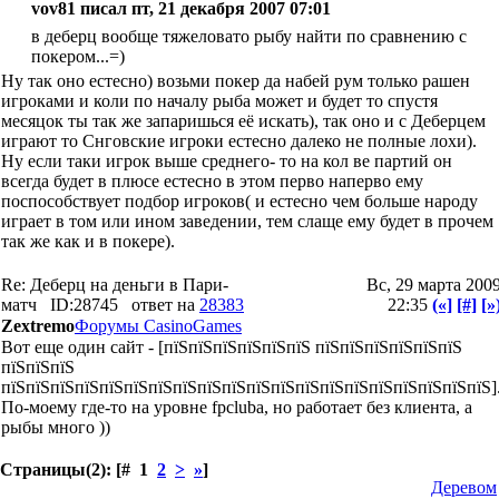
vov81 писал пт, 21 декабря 2007 07:01
в деберц вообще тяжеловато рыбу найти по сравнению с
покером...=)
Ну так оно естесно) возьми покер да набей рум только рашен
игроками и коли по началу рыба может и будет то спустя
месяцок ты так же запаришься её искать), так оно и с Деберцем
играют то Снговские игроки естесно далеко не полные лохи).
Ну если таки игрок выше среднего- то на кол ве партий он
всегда будет в плюсе естесно в этом перво наперво ему
поспособствует подбор игроков( и естесно чем больше народу
играет в том или ином заведении, тем слаще ему будет в прочем
так же как и в покере).
Re: Деберц на деньги в Пари-
Вс, 29 марта 200
матч
ID:28745
ответ на
28383
22:35
(«]
[#]
[»
Zextremo
Форумы CasinoGames
Вот еще один сайт - [пїЅпїЅпїЅпїЅпїЅпїЅ пїЅпїЅпїЅпїЅпїЅпїЅ
пїЅпїЅпїЅ
пїЅпїЅпїЅпїЅпїЅпїЅпїЅпїЅпїЅпїЅпїЅпїЅпїЅпїЅпїЅпїЅпїЅпїЅпїЅпїЅ]
По-моему где-то на уровне fpcluba, но работает без клиента, а
рыбы много ))
Страницы(2): [# 1
2
>
»
]
Деревом