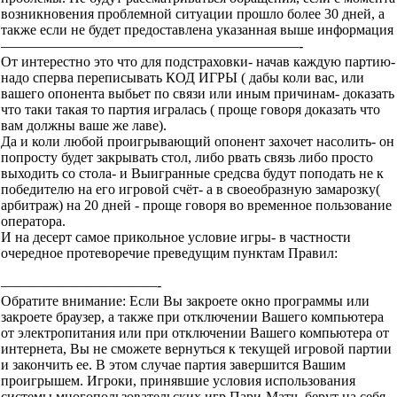
возникновения проблемной ситуации прошло более 30 дней, а
также если не будет предоставлена указанная выше информация
—————————————————————-
От интерестно это что для подстраховки- начав каждую партию-
надо сперва переписывать КОД ИГРЫ ( дабы коли вас, или
вашего опонента выбьет по связи или иным причинам- доказать
что таки такая то партия игралась ( проще говоря доказать что
вам должны ваше же лаве).
Да и коли любой проигрывающий опонент захочет насолить- он
попросту будет закрывать стол, либо рвать связь либо просто
выходить со стола- и Выигранные средсва будут поподать не к
победителю на его игровой счёт- а в своеобразную замарозку(
арбитраж) на 20 дней - проще говоря во временное пользование
оператора.
И на десерт самое прикольное условие игры- в частности
очередное протеворечие преведущим пунктам Правил:
———————————-
Обратите внимание: Если Вы закроете окно программы или
закроете браузер, а также при отключении Вашего компьютера
от электропитания или при отключении Вашего компьютера от
интернета, Вы не сможете вернуться к текущей игровой партии
и закончить ее. В этом случае партия завершится Вашим
проигрышем. Игроки, принявшие условия использования
системы многопользовательских игр Пари-Матч, берут на себя