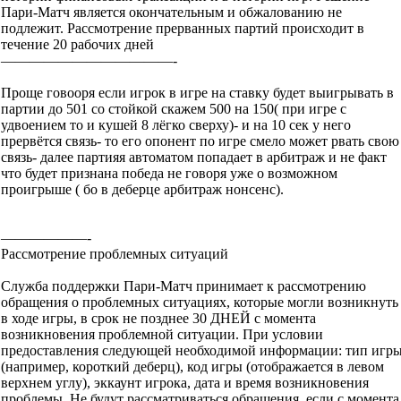
Пари-Матч является окончательным и обжалованию не
подлежит. Рассмотрение прерванных партий происходит в
течение 20 рабочих дней
————————————-
Проще говооря если игрок в игре на ставку будет выигрывать в
партии до 501 со стойкой скажем 500 на 150( при игре с
удвоением то и кушей 8 лёгко сверху)- и на 10 сек у него
прервётся связь- то его опонент по игре смело может рвать свою
связь- далее партияя автоматом попадает в арбитраж и не факт
что будет признана победа не говоря уже о возможном
проигрыше ( бо в деберце арбитраж нонсенс).
——————-
Рассмотрение проблемных ситуаций
Служба поддержки Пари-Матч принимает к рассмотрению
обращения о проблемных ситуациях, которые могли возникнуть
в ходе игры, в срок не позднее 30 ДНЕЙ с момента
возникновения проблемной ситуации. При условии
предоставления следующей необходимой информации: тип игр
(например, короткий деберц), код игры (отображается в левом
верхнем углу), эккаунт игрока, дата и время возникновения
проблемы. Не будут рассматриваться обращения, если с момента