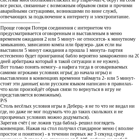
все риски, связанные с возможным обрывом связи и прочими
аварийными ситуациями, возникшими по вине служб,
отвечающих за подключение к интернету и электропитание.
————————
Проще говоря Потеря соединения с интернетом что
предусматривается оговоренным и выставленым в меню
временем ожидания 2 или 5 минут- не относится- к минутному
замыканию, зависанию компа или браузера- даж если вы
выставили 5 минут ожидания а прошла 1 минута- партия
естесвенно будет проигранна( бабло вероятно замароженно на 2
дней арбитража который в такой ситуации и не нужен).
Вот только понять немогу- а нафига тогда в оговариваемых
самими игроками условиях игры( до начала игры) и
выставлении в конвенциях временни таймаута 2- или 5 минут-
стоят эти данные( коли русским языком написано в правилах-
что коли произойдёт обрыв связи то вернуться в игру не
представляется возможным).
P/S
Столь весёлых условия игры в Деберц- я не то что не видал ни
где, но даже не мог подумать что до таких скользких и не
прозрачных условиях можно додуматься).
Зарегив счёт ( не ложив туда бабла)- решил поглядеть
конвенции. Нажав на стол получил стандарное меню ( вполне
простое и понятное) - в течении первых же 3 секунд сразу