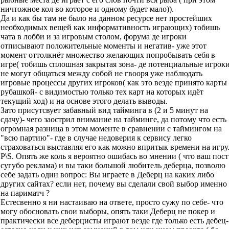
ничтожное кол во которое и одному будет мало)).
Да и как бы там не было на данном ресурсе нет простейших
необходимых вещей как информативность играющих) тобишь
чата в лобби и за игровым столом, форума де игроки
отписывают положительные моменты и негатив- уже этот
момент оттолкнёт множество желающих попробывать себя в
игре( тобишь сплошная закрытая зона- де потенциальные игрок
не могут общаться между собой не гвооря уже наблюдать
игровые процессы других игроков( как это везде принято карты
рубашкой- с видимостью только тех карт на которых идёт
текущий ход) и на основе этого делать выводы.
Зато присутсвует забавный вид тайминга в (2 и 5 минут на
сдачу)- чего заострил внимание на тайминге, да потому что есть
огромная разница в этом моменте в сравнении с таймингом на
"всю партию"- где в случае недоверия к сервису легко
страховаться выставляя его как можно впритык времени на игру
P\S. Опять же коль я вероятно ошибась во мнении ( что ваш пост
сугубо реклама) и вы таки большой любитель деберца, позволю
себе задать один вопрос: Вы играете в Деберц на каких либо
других сайтах? если нет, почему вы сделали свой выбор именно
на париматч ?
Естесвенно я ни настаиваю на ответе, просто сужу по себе- что
могу обосновать свои выборы, опять таки Деберц не покер и
практически все деберцисты играют везде где только есть дебец-