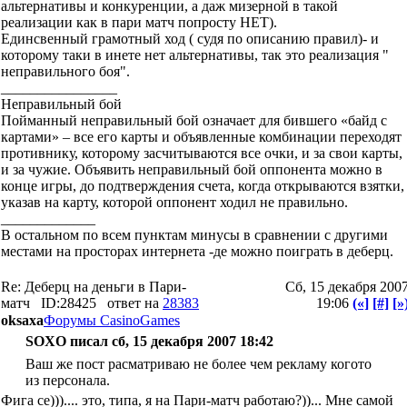
альтернативы и конкуренции, а даж мизерной в такой
реализации как в пари матч попросту НЕТ).
Единсвенный грамотный ход ( судя по описанию правил)- и
которому таки в инете нет альтернативы, так это реализация "
неправильного боя".
________________
Неправильный бой
Пойманный неправильный бой означает для бившего «байд с
картами» – все его карты и объявленные комбинации переходят
противнику, которому засчитываются все очки, и за свои карты,
и за чужие. Объявить неправильный бой оппонента можно в
конце игры, до подтверждения счета, когда открываются взятки,
указав на карту, которой оппонент ходил не правильно.
_____________
В остальном по всем пунктам минусы в сравнении с другими
местами на просторах интернета -де можно поиграть в деберц.
Re: Деберц на деньги в Пари-
Сб, 15 декабря 200
матч
ID:28425
ответ на
28383
19:06
(«]
[#]
[»
oksaxa
Форумы CasinoGames
SOXO писал сб, 15 декабря 2007 18:42
Ваш же пост расматриваю не более чем рекламу когото
из персонала.
Фига се))).... это, типа, я на Пари-матч работаю?))... Мне самой