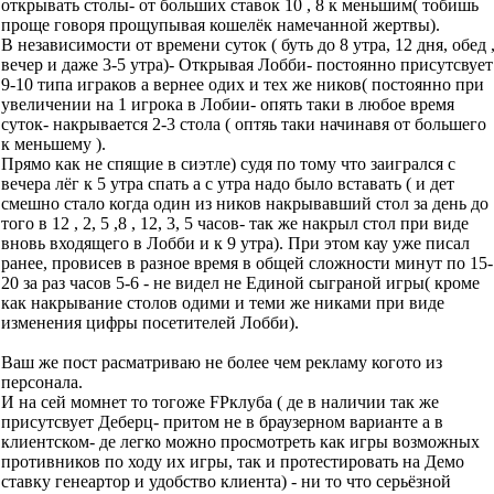
открывать столы- от больших ставок 10 , 8 к меньшим( тобишь
проще говоря прощупывая кошелёк намечанной жертвы).
В независимости от времени суток ( буть до 8 утра, 12 дня, обед 
вечер и даже 3-5 утра)- Открывая Лобби- постоянно присутсвует
9-10 типа играков а вернее одих и тех же ников( постоянно при
увеличении на 1 игрока в Лобии- опять таки в любое время
суток- накрывается 2-3 стола ( оптяь таки начинавя от большего
к меньшему ).
Прямо как не спящие в сиэтле) судя по тому что заигрался с
вечера лёг к 5 утра спать а с утра надо было вставать ( и дет
смешно стало когда один из ников накрывавший стол за день до
того в 12 , 2, 5 ,8 , 12, 3, 5 часов- так же накрыл стол при виде
вновь входящего в Лобби и к 9 утра). При этом кау уже писал
ранее, провисев в разное время в общей сложности минут по 15-
20 за раз часов 5-6 - не видел не Единой сыграной игры( кроме
как накрывание столов одими и теми же никами при виде
изменения цифры посетителей Лобби).
Ваш же пост расматриваю не более чем рекламу когото из
персонала.
И на сей момнет то тогоже FPклуба ( де в наличии так же
присутсвует Деберц- притом не в браузерном варианте а в
клиентском- де легко можно просмотреть как игры возможных
противников по ходу их игры, так и протестировать на Демо
ставку генеартор и удобство клиента) - ни то что серьёзной