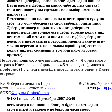
любитель деберца, позволю себе задать один вопрос:
Вы играете в Деберц на каких либо других сайтах?
если нет, почему вы сделали свой выбор именно на
париматч ?
Естесвенно я ни настаиваю на ответе, просто сужу по
себе- что могу обосновать свои выборы, опять таки
Деберц не покер и практически все деберцисты
играют везде где только есть дебец-естесно коли у них
нет сомнений в том или ином проэкте,( бо деберц не
покер и в инете сайты предоставляющие данную игру
можно пересчитать по пальцам одной руки) естесно
коли у них нет сомнений в том или ином игровом
проэкте).
Не совсем понятно, о чём вы спрашиваете)))... Я очень много
играю в Инете в покер (примерно 4-5 часов в день), много в
преферанс (1,5-2 часа в день)... в деберц играю в реале, в Инете
впервые
Re: Деберц на деньги в Пари-
Вс, 16 декабря 200
матч
ID:28428
ответ на
28383
02:08
(«]
[#]
[»
SOXO
Форумы CasinoGames
SOXO писал сб, 15 декабря 2007 23:40
весь вечер и полночи наблюдал будет ли хоть один
стол в игре( и такового не было за часы моего