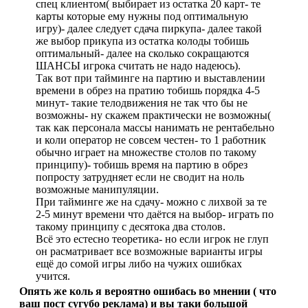
спец клиентом( выбирает из остатка 20 карт- те
карты которые ему нужны под оптимальную
игру)- далее следует сдача пиркупа- далее такой
же выбор прикупа из остатка колоды тобишь
оптимальный- далее на сколько сокращаются
ШАНСЫ игрока считать не надо надеюсь).
Так вот при тайминге на партию и выставлении
времени в обрез на пратию тобишь порядка 4-5
минут- такие телодвижения не так что бы не
возможны- ну скажем практически не возможны(
так как персонала массы нанимать не рентабельно
и коли оператор не совсем честен- то 1 работник
обычно играет на множестве столов по такому
принципу)- тобишь время на партию в обрез
попросту затрудняет если не сводит на ноль
возможные манипуляции.
При тайминге же на сдачу- можно с лихвой за те
2-5 минут времени что даётся на выбор- играть по
такому принципу с десятока два столов.
Всё это естесно теоретика- но если игрок не глуп
он расматривает все возможные варианты игры
ещё до сомой игры либо на чужих ошибках
учится.
Опять же коль я вероятно ошибась во мнении ( что
ваш пост сугубо реклама) и вы таки большой