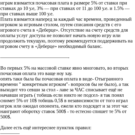
играм взимается почасовая плата в размере 5% от ставки при
ставках до 10 у.е, 3% — при ставках от 11 до 100 у.е. и 1.5% —
при ставках выше 100 у.е.
Плата взимается наперед за каждый час времени, проведенный
игроком за игровым столом, путем списания средств с его
игрового счета в «Деберце». Отсутствие на счету средств для
оплаты услуг доступа не позволит начать новую игру или
продолжить текущую, поэтому рекомендуется поддерживать на
игровом счету в «Деберце» необходимый баланс.
——————————————-
Во первых 5% на массовой ставке явно многовато, во вторых
почасовая оплата это ваще ноу хау.
опять таки была бы почасовая оплата в виде- Отыгранного
времени " конкретным игроком"- вопросов бы не было), а так
выходит что севши за стол - лаве за ЧАС списывает ещё не
начавши играть ( тобишь если никто не подсел- я так понял
снимет 5% от 10$ тобишь 0,5$ в независимости от того играл
игрок или ожидал опонента, ежели кто подсядет и за этот час
наиграют оборотку ставок 500$ - то естесно спишет те 5% от
500$.
Далее есть ещё интереснее пунктик правил:
————