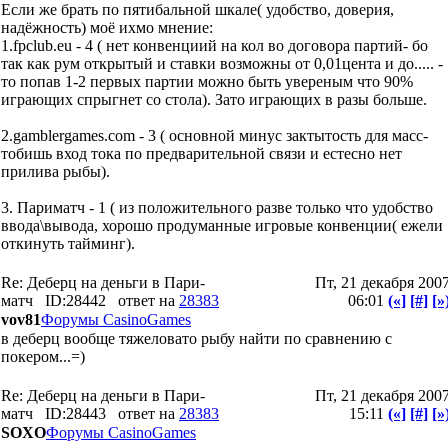
Если же брать по пятибальной шкале( удобство, доверия,
надёжность) моё ихмо мнение:
1.fpclub.eu - 4 ( нет конвенциий на кол во договора партий- бо
так как рум открытый и ставки возможны от 0,01цента и до..... -
то попав 1-2 первых партии можно быть увереным что 90%
играющих спрыгнет со стола). Зато играющих в разы больше.
2.gamblergames.com - 3 ( основной минус зактытость для масс-
тобишь вход тока по предварительной связи и естесно нет
прилива рыбы).
3. Париматч - 1 ( из положительного разве только что удобство
ввода\вывода, хорошо продуманные игровые конвенции( ежели
откинуть тайминг).
Re: Деберц на деньги в Пари-
Пт, 21 декабря 200
матч
ID:28442
ответ на
28383
06:01
(«]
[#]
[»
vov81
Форумы CasinoGames
в деберц вообще тяжеловато рыбу найти по сравнению с
покером...=)
Re: Деберц на деньги в Пари-
Пт, 21 декабря 200
матч
ID:28443
ответ на
28383
15:11
(«]
[#]
[»
SOXO
Форумы CasinoGames