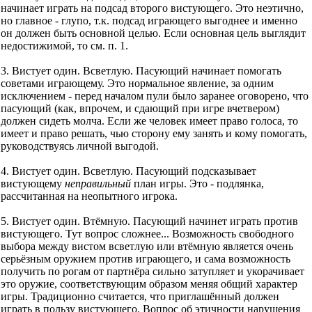
начинает играть на подсад второго вистующего. Это неэтично,
но главное - глупо, т.к. подсад играющего выгоднее и именно
он должен быть основной целью. Если основная цель выглядит
недостижимой, то см. п. 1.
3. Вистует один. Всветлую. Пасующий начинает помогать
советами играющему. Это нормальное явление, за одним
исключением - перед началом пули было заранее оговорено, что
пасующий (как, впрочем, и сдающий при игре вчетвером)
должен сидеть молча. Если же человек имеет право голоса, то
имеет и право решать, чью сторону ему занять и кому помогать,
руководствуясь личной выгодой.
4. Вистует один. Всветлую. Пасующий подсказывает
вистующему
неправильный
план игры. Это - подлянка,
рассчитанная на неопытного игрока.
5. Вистует один. Втёмную. Пасующий начинет играть против
вистующего. Тут вопрос сложнее... Возможность свободного
выбора между вистом всветлую или втёмную является очень
серьёзным оружием против играющего, и сама возможность
получить по рогам от партнёра сильно затупляет и укорачивает
это оружие, соответствующим образом меняя общий характер
игры. Традиционно считается, что приглашённый должен
играть в пользу вистующего. Вопрос об этичности нарушения