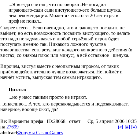
...Я всегда считал , что поговорка -Не посадил
играющего-сади сади вистующего-это больше шутка,
чем рекомендация. Может я чего-то за 20 лет игры в
преф не понял...
Скорее всего... Если очевидно, что играющего посадить не
выйдет, но есть возможность посадить вистующего, то делать
это надо не задумываясь и любой серьёзный игрок будет
поступать именно так. Никакого ложного чувства
товарищества, есть результат каждого конкретного действия (в
вистах, со знаком плюс или минус), а всё остальное - шелуха.
Впрочем, вистуя вместе с неопытным игроком, от таких
приёмов действительно лучше воздержаться. Не поймёт и
начнёт мстить, выпуская тем самым играющего.
Цитата:
...но у насс такими просто не играют.
...опасливо... А тех, кто перезакладывается и недозаказывает,
наверное, вообще бьют, да?
Re: Варианты префа
ID:28068
ответ
Ср, 5 апреля 2006 10:35
на
27699
(«]
[#]
[»)
abstract
Форумы CasinoGames