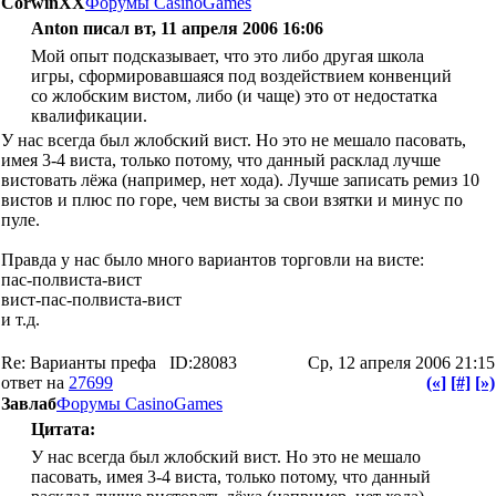
CorwinXX
Форумы CasinoGames
Anton писал вт, 11 апреля 2006 16:06
Мой опыт подсказывает, что это либо другая школа
игры, сформировавшаяся под воздействием конвенций
со жлобским вистом, либо (и чаще) это от недостатка
квалификации.
У нас всегда был жлобский вист. Но это не мешало пасовать,
имея 3-4 виста, только потому, что данный расклад лучше
вистовать лёжа (например, нет хода). Лучше записать ремиз 10
вистов и плюс по горе, чем висты за свои взятки и минус по
пуле.
Правда у нас было много вариантов торговли на висте:
пас-полвиста-вист
вист-пас-полвиста-вист
и т.д.
Re: Варианты префа
ID:28083
Ср, 12 апреля 2006 21:15
ответ на
27699
(«]
[#]
[»)
Завлаб
Форумы CasinoGames
Цитата:
У нас всегда был жлобский вист. Но это не мешало
пасовать, имея 3-4 виста, только потому, что данный