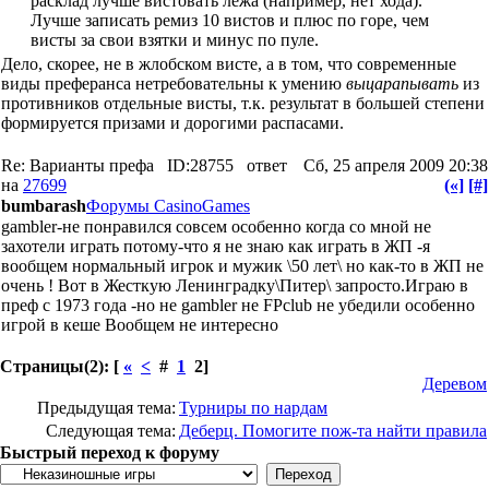
расклад лучше вистовать лёжа (например, нет хода).
Лучше записать ремиз 10 вистов и плюс по горе, чем
висты за свои взятки и минус по пуле.
Дело, скорее, не в жлобском висте, а в том, что современные
виды преферанса нетребовательны к умению
выцарапывать
из
противников отдельные висты, т.к. результат в большей степени
формируется призами и дорогими распасами.
Re: Варианты префа
ID:28755
ответ
Сб, 25 апреля 2009 20:38
на
27699
(«]
[#]
bumbarash
Форумы CasinoGames
gambler-не понравился совсем особенно когда со мной не
захотели играть потому-что я не знаю как играть в ЖП -я
вообщем нормальный игрок и мужик \50 лет\ но как-то в ЖП не
очень ! Вот в Жесткую Ленинградку\Питер\ запросто.Играю в
преф с 1973 года -но не gambler не FPclub не убедили особенно
игрой в кеше Вообщем не интересно
Страницы(2): [
«
<
#
1
2]
Деревом
Предыдущая тема:
Турниры по нардам
Следующая тема:
Деберц. Помогите пож-та найти правила
Быстрый переход к форуму