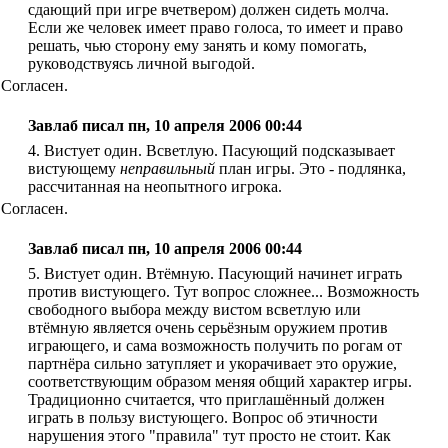
сдающий при игре вчетвером) должен сидеть молча.
Если же человек имеет право голоса, то имеет и право
решать, чью сторону ему занять и кому помогать,
руководствуясь личной выгодой.
Согласен.
Завлаб писал пн, 10 апреля 2006 00:44
4. Вистует один. Всветлую. Пасующий подсказывает
вистующему
неправильный
план игры. Это - подлянка,
рассчитанная на неопытного игрока.
Согласен.
Завлаб писал пн, 10 апреля 2006 00:44
5. Вистует один. Втёмную. Пасующий начинет играть
против вистующего. Тут вопрос сложнее... Возможность
свободного выбора между вистом всветлую или
втёмную является очень серьёзным оружием против
играющего, и сама возможность получить по рогам от
партнёра сильно затупляет и укорачивает это оружие,
соответствующим образом меняя общий характер игры.
Традиционно считается, что приглашённый должен
играть в пользу вистующего. Вопрос об этичности
нарушения этого "правила" тут просто не стоит. Как