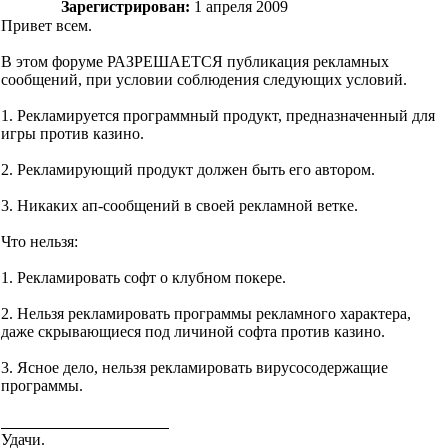
Зарегистрирован:
1 апреля 2009
Привет всем.
В этом форуме РАЗРЕШАЕТСЯ публикация рекламных
сообщений, при условии соблюдения следующих условий.
1. Рекламируется программный продукт, предназначенный для
игры против казино.
2. Рекламирующий продукт должен быть его автором.
3. Никаких ап-сообщений в своей рекламной ветке.
Что нельзя:
1. Рекламировать софт о клубном покере.
2. Нельзя рекламировать программы рекламного характера,
даже скрывающиеся под личиной софта против казино.
3. Ясное дело, нельзя рекламировать вирусосодержащие
программы.
Удачи.