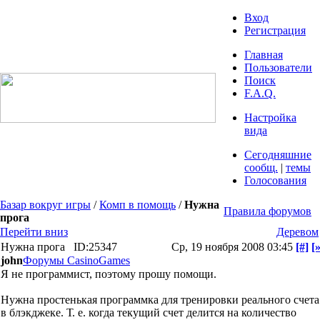
Вход
Регистрация
Главная
Пользователи
Поиск
F.A.Q.
Настройка
вида
Сегодняшние
сообщ.
|
темы
Голосования
Базар вокруг игры
/
Комп в помощь
/
Нужна
Правила форумов
прога
Перейти вниз
Деревом
Нужна прога
ID:25347
Ср, 19 ноября 2008 03:45
[#]
[»
john
Форумы CasinoGames
Я не программист, поэтому прошу помощи.
Нужна простенькая программка для тренировки реального счета
в блэкджеке. Т. е. когда текущий счет делится на количество