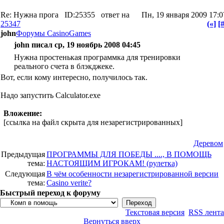
Re: Нужна прога
ID:25355
ответ на
Пн, 19 января 2009 17:0
25347
(«]
[#
john
Форумы CasinoGames
john писал ср, 19 ноябрь 2008 04:45
Нужна простенькая программка для тренировки
реального счета в блэкджеке.
Вот, если кому интересно, получилось так.
Надо запустить Calculator.exe
Вложение:
[ссылка на файл скрыта для незарегистрированных]
Деревом
Предыдущая
ПРОГРАММЫ ДЛЯ ПОБЕДЫ ...., В ПОМОЩЬ
тема:
НАСТОЯЩИМ ИГРОКАМ! (рулетка)
Следующая
В чём особенности незарегистрированной версии
тема:
Casino verite?
Быстрый переход к форуму
Текстовая версия
RSS лента
Вернуться вверх