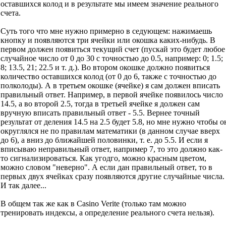
оставшихся колод и в результате мы имеем значение реального
счета.
Суть того что мне нужно примерно в седующем: нажимаешь
кнопку и появляются три ячейки или окошка каких-нибудь. В
первом должен появиться текущий счет (пускай это будет любое
случайное число от 0 до 30 с точностью до 0.5, например: 0; 1.5;
8; 13.5, 21; 22.5 и т. д.). Во втором окошке должно появиться
количество оставшихся колод (от 0 до 6, также с точностью до
полколоды). А в третьем окошке (ячейке) я сам должен вписать
правильный ответ. Например, в первой ячейке появилось число
14.5, а во второй 2.5, тогда в третьей ячейке я должен сам
вручную вписать правильный ответ - 5.5. Вернее точный
результат от деления 14.5 на 2.5 будет 5.8, но мне нужно чтобы о
округлялся не по правилам математики (в данном случае вверх
до 6), а вниз до ближайшей половинки, т. е. до 5.5. И если я
вписываю неправильный ответ, например 7, то это должно как-
то сигнализироваться. Как угодго, можно красным цветом,
можно словом "неверно". А если дан правильный ответ, то в
первых двух ячейках сразу появляются другие случайные числа.
И так далее...
В общем так же как в Casino Verite (только там можно
тренировать индексы, а определение реального счета нельзя).