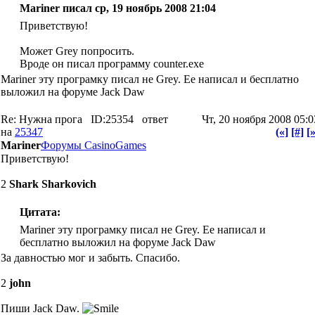
Mariner писал ср, 19 ноябрь 2008 21:04
Приветствую!
Может Grey попросить.
Вроде он писал программу counter.exe
Mariner эту програмку писал не Grey. Ее написал и бесплатно
выложил на форуме Jack Daw
Re: Нужна прога
ID:25354
ответ
Чт, 20 ноября 2008 05:0
на
25347
(«]
[#]
[»
Mariner
Форумы CasinoGames
Приветствую!
2
Shark Sharkovich
Цитата:
Mariner эту програмку писал не Grey. Ее написал и
бесплатно выложил на форуме Jack Daw
За давностью мог и забыть. Спасибо.
2
john
Пиши Jack Daw.