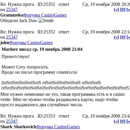
Re: Нужна прога
ID:25351
ответ
Ср, 19 ноября 2008 20:2
на
25347
(«]
[#]
[»
Gramazeka
Форумы CasinoGames
Обидели Jack Daw
Re: Нужна прога
ID:25352
ответ
Ср, 19 ноября 2008 22:1
на
25347
(«]
[#]
[»
john
Форумы CasinoGames
Mariner писал ср, 19 ноябрь 2008 21:04
Приветствую!
Может Grey попросить.
Вроде он писал программу counter.exe
[пїЅпїЅпїЅпїЅпїЅпїЅ пїЅпїЅпїЅпїЅпїЅпїЅ пїЅпїЅпїЅ
пїЅпїЅпїЅпїЅпїЅпїЅпїЅпїЅпїЅпїЅпїЅпїЅпїЅпїЅпїЅпїЅпїЅпїЅпїЅпїЅ
Мне нужно немножко не это, такая программка есть и в casino
verite. Мне не нужно чтобы раздавались карты, надо чтобы
просто выдавались два случайных числа.
Re: Нужна прога
ID:25353
ответ
Ср, 19 ноября 2008 23:4
на
25347
(«]
[#]
[»
Shark Sharkovich
Форумы CasinoGames