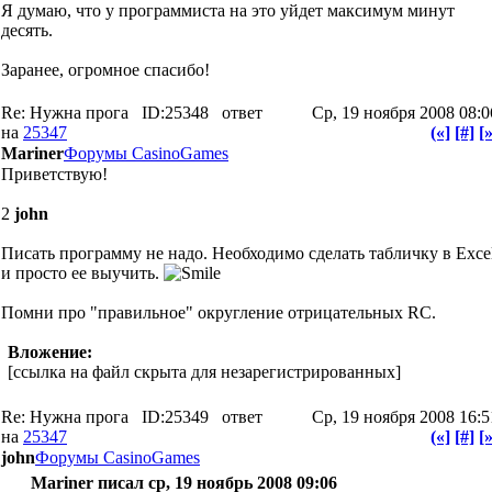
Я думаю, что у программиста на это уйдет максимум минут
десять.
Заранее, огромное спасибо!
Re: Нужна прога
ID:25348
ответ
Ср, 19 ноября 2008 08:0
на
25347
(«]
[#]
[»
Mariner
Форумы CasinoGames
Приветствую!
2
john
Писать программу не надо. Необходимо сделать табличку в Exce
и просто ее выучить.
Помни про "правильное" округление отрицательных RC.
Вложение:
[ссылка на файл скрыта для незарегистрированных]
Re: Нужна прога
ID:25349
ответ
Ср, 19 ноября 2008 16:5
на
25347
(«]
[#]
[»
john
Форумы CasinoGames
Mariner писал ср, 19 ноябрь 2008 09:06