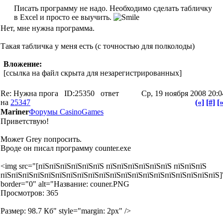
Писать программу не надо. Необходимо сделать табличку
в Excel и просто ее выучить.
Нет, мне нужна программа.
Такая табличка у меня есть (с точностью для полколоды)
Вложение:
[ссылка на файл скрыта для незарегистрированных]
Re: Нужна прога
ID:25350
ответ
Ср, 19 ноября 2008 20:0
на
25347
(«]
[#]
[»
Mariner
Форумы CasinoGames
Приветствую!
Может Grey попросить.
Вроде он писал программу counter.exe
<img src="[пїЅпїЅпїЅпїЅпїЅпїЅ пїЅпїЅпїЅпїЅпїЅпїЅ пїЅпїЅпїЅ
пїЅпїЅпїЅпїЅпїЅпїЅпїЅпїЅпїЅпїЅпїЅпїЅпїЅпїЅпїЅпїЅпїЅпїЅпїЅпїЅ]
border="0" alt="Название: couner.PNG
Просмотров: 365
Размер: 98.7 Кб" style="margin: 2px" />