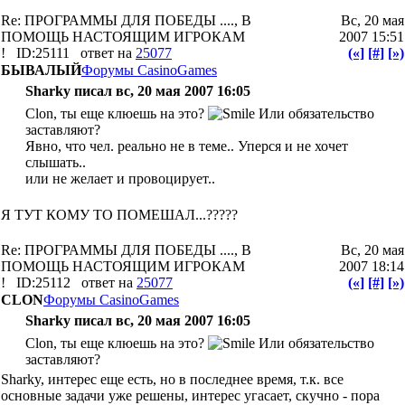
Re: ПРОГРАММЫ ДЛЯ ПОБЕДЫ ...., В
Вс, 20 мая
ПОМОЩЬ НАСТОЯЩИМ ИГРОКАМ
2007 15:51
!
ID:25111
ответ на
25077
(«]
[#]
[»)
БЫВАЛЫЙ
Форумы CasinoGames
Sharky писал вс, 20 мая 2007 16:05
Clon, ты еще клюешь на это?
Или обязательство
заставляют?
Явно, что чел. реально не в теме.. Уперся и не хочет
слышать..
или не желает и провоцирует..
Я ТУТ КОМУ ТО ПОМЕШАЛ...?????
Re: ПРОГРАММЫ ДЛЯ ПОБЕДЫ ...., В
Вс, 20 мая
ПОМОЩЬ НАСТОЯЩИМ ИГРОКАМ
2007 18:14
!
ID:25112
ответ на
25077
(«]
[#]
[»)
CLON
Форумы CasinoGames
Sharky писал вс, 20 мая 2007 16:05
Clon, ты еще клюешь на это?
Или обязательство
заставляют?
Sharky, интерес еще есть, но в последнее время, т.к. все
основные задачи уже решены, интерес угасает, скучно - пора