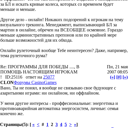
за БЛ и искать кривые колеса, которых со временем будет
меньше и меньше.
Другое дело - онлайн! Никаких подозрений к игрокам на тему
визуального трекинга. Менеджмент, выписывающий БЛ за
мартин в онлайне, обречен на ВСЕОБЩЕЕ осмеяние. Гораздо
меньше административных препонов или по крайней мере
больше возможностей для их обхода.
Онлайн рулеточный вообще Тебе неинтересен? Даже, например,
тема рулеточного рума?
Re: ПРОГРАММЫ ДЛЯ ПОБЕДЫ ...., В
Пн, 21 мая
ПОМОЩЬ НАСТОЯЩИМ ИГРОКАМ
2007 08:05
!
ID:25116
ответ на
25077
(«]
[#]
[»)
CLON
Форумы CasinoGames
Вано, Ты не понял, я вообще не связываю свое будующее с
азарнтынми играми: ни онлайном, ни оффлайном.
У меня другие интересы - проффесиональные: энергетика и
противоаварийная автоматика энергосистем, личные: семья
конечно же.
Страницы(5): [
«
<
#
1
2
3
4
5
>
»
]