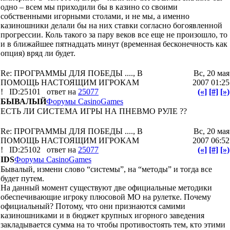
одно – всем мы приходили бы в казино со своими
собственными игорными столами, и не мы, а именно
казиношники делали бы на них ставки согласно богоявленной
прогрессии. Коль такого за пару веков все еще не произошло, то
и в ближайшее пятнадцать минут (временная бесконечность как
опция) вряд ли будет.
Re: ПРОГРАММЫ ДЛЯ ПОБЕДЫ ...., В
Вс, 20 мая
ПОМОЩЬ НАСТОЯЩИМ ИГРОКАМ
2007 01:25
!
ID:25101
ответ на
25077
(«]
[#]
[»)
БЫВАЛЫЙ
Форумы CasinoGames
ЕСТЬ ЛИ СИСТЕМА ИГРЫ НА ПНЕВМО РУЛЕ ??
Re: ПРОГРАММЫ ДЛЯ ПОБЕДЫ ...., В
Вс, 20 мая
ПОМОЩЬ НАСТОЯЩИМ ИГРОКАМ
2007 06:52
!
ID:25102
ответ на
25077
(«]
[#]
[»)
IDS
Форумы CasinoGames
Бывалый, измени слово “системы”, на “методы” и тогда все
будет путем.
На данный момент существуют две официальные методики
обеспечивающие игроку плюсовой МО на рулетке. Почему
официальный? Потому, что они признаются самими
казиношниками и в бюджет крупных игорного заведения
закладывается сумма на то чтобы противостоять тем, кто этими