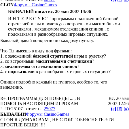
CLON
Форумы CasinoGames
БЫВАЛЫЙ писал вс, 20 мая 2007 14:06
И Н Т Е Р Е С У Ю Т программы с заложенной базовой
стратегией игры в рулетку,со встроеными масштабными
счетчиками , механизмом отслеживания спинов , с
подсказками в разнообразных игровых ситуациях.
Бывалый, давай конкретно по каждому пункту.
Что Ты имеешь в виду под фразами:
1. с заложенной
базовой стратегией
игры в рулетку?
2. со встроеными
масштабными счетчиками
?
3.
механизмом отслеживания спинов
?
4. с
подсказками
в разнообразных игровых ситуациях?
Опиши подробно каждый из пунктов, асобено то, что
выделенно.
Re: ПРОГРАММЫ ДЛЯ ПОБЕДЫ ...., В
Вс, 20 мая
ПОМОЩЬ НАСТОЯЩИМ ИГРОКАМ
2007 12:56
!
ID:25107
ответ на
25077
(«]
[#]
[»)
БЫВАЛЫЙ
Форумы CasinoGames
CLON Я ДУМАЮ ВАМ , НЕ СТОИТ ОБЬЯСНЯТЬ ЭТИ
ПРОСТЫЕ ВЕЩИ !!!!