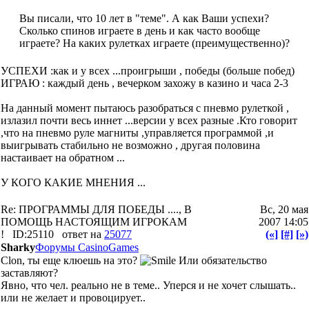
Вы писали, что 10 лет в "теме". А как Ваши успехи?
Сколько спинов играете в день и как часто вообще
играете? На каких рулетках играете (преимущественно)?
УСПЕХИ :как и у всех ...проигрыши , победы (больше побед)
ИГРАЮ : каждый день , вечерком захожу в казино и часа 2-3
На данный момент пытаюсь разобраться с пневмо рулеткой ,
излазил почти весь иннет ...версии у всех разные .Кто говорит
,что на пневмо руле магниты ,управляется программой ,и
выигрывать стабильно не возможно , другая половина
настаивает на обратном ...
У КОГО КАКИЕ МНЕНИЯ ...
Re: ПРОГРАММЫ ДЛЯ ПОБЕДЫ ...., В
Вс, 20 мая
ПОМОЩЬ НАСТОЯЩИМ ИГРОКАМ
2007 14:05
!
ID:25110
ответ на
25077
(«]
[#]
[»)
Sharky
Форумы CasinoGames
Clon, ты еще клюешь на это?
Или обязательство
заставляют?
Явно, что чел. реально не в теме.. Уперся и не хочет слышать..
или не желает и провоцирует..