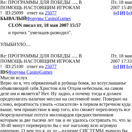
Re: ПРОГРАММЫ ДЛЯ ПОБЕДЫ ...., В
Пт, 18 мая
ПОМОЩЬ НАСТОЯЩИМ ИГРОКАМ
2007 15:49
!
ID:25099
ответ на
25077
(«]
[#]
[»)
БЫВАЛЫЙ
Форумы CasinoGames
CLON писал пт, 18 мая 2007 15:57
и прочих "умельцев-разводил".
УЛЫБНУЛО....
Re: ПРОГРАММЫ ДЛЯ ПОБЕДЫ ...., В
Пт, 18 мая
ПОМОЩЬ НАСТОЯЩИМ ИГРОКАМ
2007 17:33
!
ID:25100
ответ на
25077
(«]
[#]
[»)
IDS
Форумы CasinoGames
Мысли вслух
Верю ли я, что обряженный в рубища бомж, во всеуслышанье
объявляющий себя Христом или Отцом небесным, на самом
деле им и является? Нет. Ну ладно, а почему тогда я должен
предполагать наличие мессии на системной ниве. Поверьте на
слово, вероятность узнать «спасителя» в первом встречном куда
выше, чем пришествие в мир того, кто сможет переплюнуть все
безрезультатные потуги миллиардов предшественников
которым за две тысячи лет так и не удалось состряпать то, что за
30-40 минут перевернуло бы с ног наголову всю игровую
империю. О чем это я, ах да – наличие СИСТЕМЫ значило бы