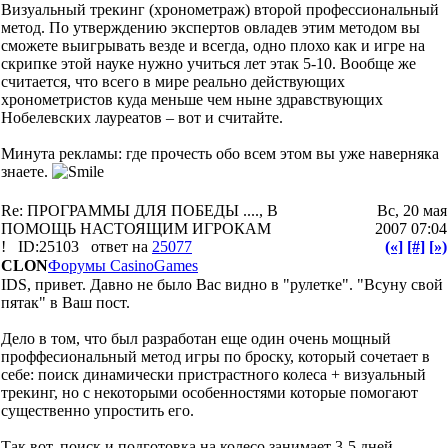
Визуальный трекинг (хронометраж) второй профессиональный
метод. По утверждению экспертов овладев этим методом вы
сможете выигрывать везде и всегда, одно плохо как и игре на
скрипке этой науке нужно учиться лет этак 5-10. Вообще же
считается, что всего в мире реально действующих
хронометристов куда меньше чем ныне здравствующих
Нобелевских лауреатов – вот и считайте.
Минута рекламы: где прочесть обо всем этом вы уже наверняка
знаете.
Re: ПРОГРАММЫ ДЛЯ ПОБЕДЫ ...., В
Вс, 20 мая
ПОМОЩЬ НАСТОЯЩИМ ИГРОКАМ
2007 07:04
!
ID:25103
ответ на
25077
(«]
[#]
[»)
CLON
Форумы CasinoGames
IDS, привет. Давно не было Вас видно в "рулетке". "Всуну свой
пятак" в Ваш пост.
Дело в том, что был разработан еще один очень мощный
проффесиональный метод игры по броску, который сочетает в
себе: поиск динамически пристрастного колеса + визуальный
трекинг, но с некоторыми особенностями которые помогают
существенно упростить его.
Так вот, поиск и подготовка на колесо занимает 3-5 дней