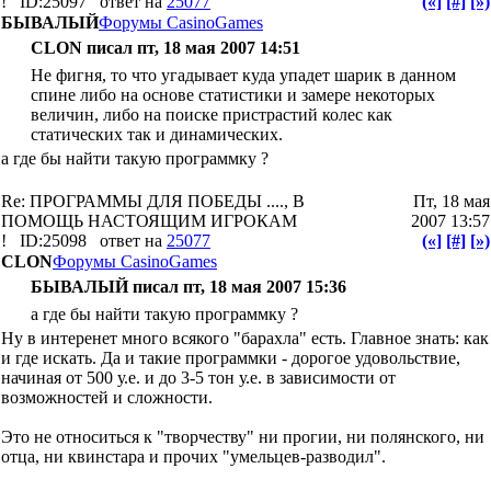
!
ID:25097
ответ на
25077
(«]
[#]
[»)
БЫВАЛЫЙ
Форумы CasinoGames
CLON писал пт, 18 мая 2007 14:51
Не фигня, то что угадывает куда упадет шарик в данном
спине либо на основе статистики и замере некоторых
величин, либо на поиске пристрастий колес как
статических так и динамических.
а где бы найти такую программку ?
Re: ПРОГРАММЫ ДЛЯ ПОБЕДЫ ...., В
Пт, 18 мая
ПОМОЩЬ НАСТОЯЩИМ ИГРОКАМ
2007 13:57
!
ID:25098
ответ на
25077
(«]
[#]
[»)
CLON
Форумы CasinoGames
БЫВАЛЫЙ писал пт, 18 мая 2007 15:36
а где бы найти такую программку ?
Ну в интеренет много всякого "барахла" есть. Главное знать: как
и где искать. Да и такие программки - дорогое удовольствие,
начиная от 500 у.е. и до 3-5 тон у.е. в зависимости от
возможностей и сложности.
Это не относиться к "творчеству" ни прогии, ни полянского, ни
отца, ни квинстара и прочих "умельцев-разводил".