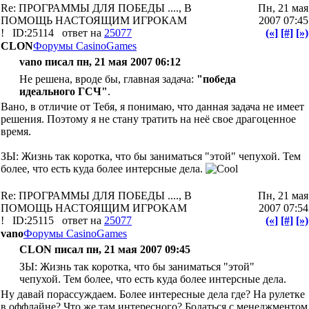
Re: ПРОГРАММЫ ДЛЯ ПОБЕДЫ ...., В
Пн, 21 мая
ПОМОЩЬ НАСТОЯЩИМ ИГРОКАМ
2007 07:45
!
ID:25114
ответ на
25077
(«]
[#]
[»)
CLON
Форумы CasinoGames
vano писал пн, 21 мая 2007 06:12
Не решена, вроде бы, главная задача:
"победа
идеального ГСЧ"
.
Вано, в отличие от Тебя, я понимаю, что данная задача не имеет
решения. Поэтому я не стану тратить на неё свое драгоценное
время.
ЗЫ: Жизнь так коротка, что бы заниматься "этой" чепухой. Тем
более, что есть куда более интерсные дела.
Re: ПРОГРАММЫ ДЛЯ ПОБЕДЫ ...., В
Пн, 21 мая
ПОМОЩЬ НАСТОЯЩИМ ИГРОКАМ
2007 07:54
!
ID:25115
ответ на
25077
(«]
[#]
[»)
vano
Форумы CasinoGames
CLON писал пн, 21 мая 2007 09:45
ЗЫ: Жизнь так коротка, что бы заниматься "этой"
чепухой. Тем более, что есть куда более интерсные дела.
Ну давай порассуждаем. Более интересные дела где? На рулетке
в оффлайне? Что же там интересного? Бодаться с менеджментом