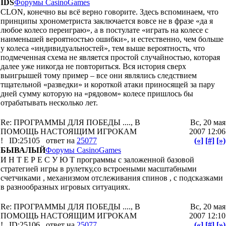
IDS
Форумы CasinoGames
CLON, конечно вы всё верно говорите. Здесь вспоминаем, что
принципы хронометриста заключается вовсе не в фразе «да я
любое колесо переиграю», а в постулате «играть на колесе с
наименьшей вероятностью ошибки», и естественно, чем больше
у колеса «индивидуальностей», тем выше вероятность, что
подмеченная схема не является простой случайностью, которая
далее уже никогда не повториться. Вся история сверх
выигрышей тому пример – все они являлись следствием
тщательной «разведки» и короткой атаки приносящей за пару
дней сумму которую на «рядовом» колесе пришлось бы
отрабатывать несколько лет.
Re: ПРОГРАММЫ ДЛЯ ПОБЕДЫ ...., В
Вс, 20 мая
ПОМОЩЬ НАСТОЯЩИМ ИГРОКАМ
2007 12:06
!
ID:25105
ответ на
25077
(«]
[#]
[»)
БЫВАЛЫЙ
Форумы CasinoGames
И Н Т Е Р Е С У Ю Т программы с заложенной базовой
стратегией игры в рулетку,со встроеными масштабными
счетчиками , механизмом отслеживания спинов , с подсказками
в разнообразных игровых ситуациях.
Re: ПРОГРАММЫ ДЛЯ ПОБЕДЫ ...., В
Вс, 20 мая
ПОМОЩЬ НАСТОЯЩИМ ИГРОКАМ
2007 12:10
!
ID:25106
ответ на
25077
(«]
[#]
[»)