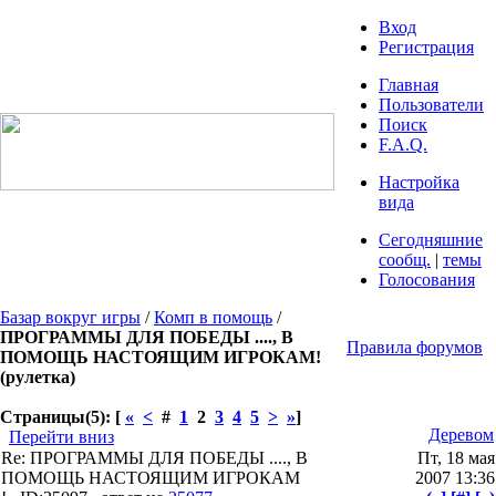
Вход
Регистрация
Главная
Пользователи
Поиск
F.A.Q.
Настройка
вида
Сегодняшние
сообщ.
|
темы
Голосования
Базар вокруг игры
/
Комп в помощь
/
ПРОГРАММЫ ДЛЯ ПОБЕДЫ ...., В
Правила форумов
ПОМОЩЬ НАСТОЯЩИМ ИГРОКАМ!
(рулетка)
Страницы(5): [
«
<
#
1
2
3
4
5
>
»
]
Деревом
Перейти вниз
Re: ПРОГРАММЫ ДЛЯ ПОБЕДЫ ...., В
Пт, 18 мая
ПОМОЩЬ НАСТОЯЩИМ ИГРОКАМ
2007 13:36