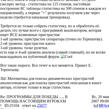
(экспрес метод - статистика на 125 спинов, настойкаи
построение БС таблицы статистика на 500 спинов в каждом из
направлений), а первые "+" результаты получаем уже через
неделю (требуется начальная тренировка).
Требуется не только собрать статистику, но и обработать её.
делать это лучше всего с программой анализатором, которая
ищет ВСЕ возможные пристрастия:
1-ый уровень: пристрастие сепаратора (точно по Тереньтеву).
2-ой уровень: пристрастие каноэ.
3-ий уровень: тильт рулетки.
есть еще и 4-ый уровень анализа (самый главный), но не всеже
выкладывать на публичный форум.
Вот такие пироги. Все течет и все меняется. Привет Е.
Терентьеву.
ЗЫ: Математика для поиска динамических пристрастий
аналигичная как для поиска пристрастий описанная в книге
автора, отличие только в виде статистики.
Re: ПРОГРАММЫ ДЛЯ ПОБЕДЫ ...., В
Вс, 20 мая
ПОМОЩЬ НАСТОЯЩИМ ИГРОКАМ
2007 09:09
!
ID:25104
ответ на
25077
(«]
[#]
[»)