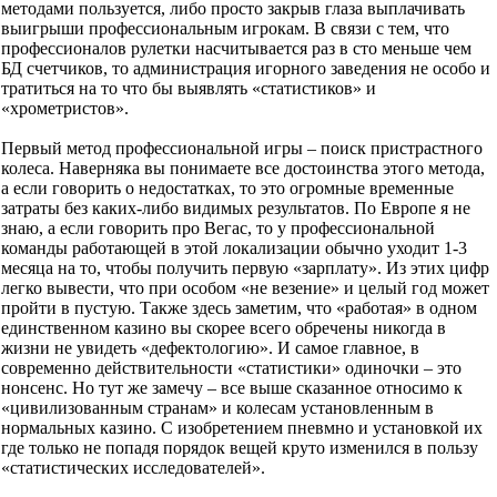
методами пользуется, либо просто закрыв глаза выплачивать
выигрыши профессиональным игрокам. В связи с тем, что
профессионалов рулетки насчитывается раз в сто меньше чем
БД счетчиков, то администрация игорного заведения не особо и
тратиться на то что бы выявлять «статистиков» и
«хрометристов».
Первый метод профессиональной игры – поиск пристрастного
колеса. Наверняка вы понимаете все достоинства этого метода,
а если говорить о недостатках, то это огромные временные
затраты без каких-либо видимых результатов. По Европе я не
знаю, а если говорить про Вегас, то у профессиональной
команды работающей в этой локализации обычно уходит 1-3
месяца на то, чтобы получить первую «зарплату». Из этих цифр
легко вывести, что при особом «не везение» и целый год может
пройти в пустую. Также здесь заметим, что «работая» в одном
единственном казино вы скорее всего обречены никогда в
жизни не увидеть «дефектологию». И самое главное, в
современно действительности «статистики» одиночки – это
нонсенс. Но тут же замечу – все выше сказанное относимо к
«цивилизованным странам» и колесам установленным в
нормальных казино. С изобретением пневмно и установкой их
где только не попадя порядок вещей круто изменился в пользу
«статистических исследователей».