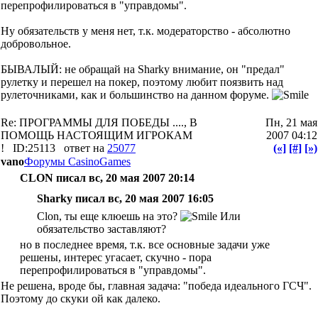
перепрофилироваться в "управдомы".
Ну обязательств у меня нет, т.к. модераторство - абсолютно
добровольное.
БЫВАЛЫЙ: не обращай на Sharky внимание, он "предал"
рулетку и перешел на покер, поэтому любит поязвить над
рулеточниками, как и большинство на данном форуме.
Re: ПРОГРАММЫ ДЛЯ ПОБЕДЫ ...., В
Пн, 21 мая
ПОМОЩЬ НАСТОЯЩИМ ИГРОКАМ
2007 04:12
!
ID:25113
ответ на
25077
(«]
[#]
[»)
vano
Форумы CasinoGames
CLON писал вс, 20 мая 2007 20:14
Sharky писал вс, 20 мая 2007 16:05
Clon, ты еще клюешь на это?
Или
обязательство заставляют?
но в последнее время, т.к. все основные задачи уже
решены, интерес угасает, скучно - пора
перепрофилироваться в "управдомы".
Не решена, вроде бы, главная задача: "победа идеального ГСЧ".
Поэтому до скуки ой как далеко.