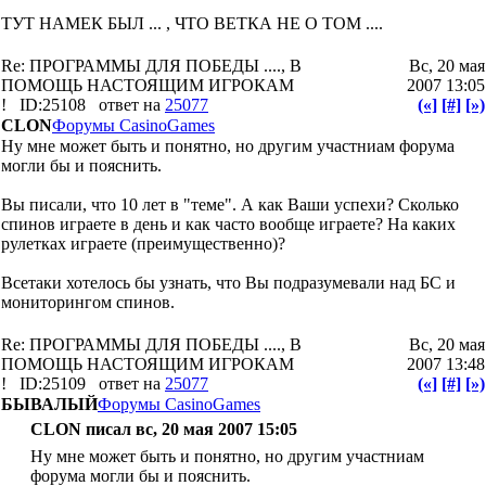
ТУТ НАМЕК БЫЛ ... , ЧТО ВЕТКА НЕ О ТОМ ....
Re: ПРОГРАММЫ ДЛЯ ПОБЕДЫ ...., В
Вс, 20 мая
ПОМОЩЬ НАСТОЯЩИМ ИГРОКАМ
2007 13:05
!
ID:25108
ответ на
25077
(«]
[#]
[»)
CLON
Форумы CasinoGames
Ну мне может быть и понятно, но другим участниам форума
могли бы и пояснить.
Вы писали, что 10 лет в "теме". А как Ваши успехи? Сколько
спинов играете в день и как часто вообще играете? На каких
рулетках играете (преимущественно)?
Всетаки хотелось бы узнать, что Вы подразумевали над БС и
мониторингом спинов.
Re: ПРОГРАММЫ ДЛЯ ПОБЕДЫ ...., В
Вс, 20 мая
ПОМОЩЬ НАСТОЯЩИМ ИГРОКАМ
2007 13:48
!
ID:25109
ответ на
25077
(«]
[#]
[»)
БЫВАЛЫЙ
Форумы CasinoGames
CLON писал вс, 20 мая 2007 15:05
Ну мне может быть и понятно, но другим участниам
форума могли бы и пояснить.