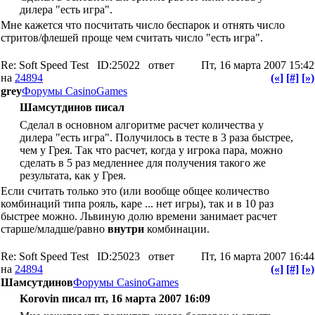
дилера "есть игра".
Мне кажется что посчитать число беспарок и отнять число
стритов/флешей проще чем считать число "есть игра".
Re: Soft Speed Test
ID:25022
ответ
Пт, 16 марта 2007 15:42
на
24894
(«]
[#]
[»)
grey
Форумы CasinoGames
Шамсутдинов писал
Сделал в основном алгоритме расчет количества у
дилера "есть игра". Получилось в тесте в 3 раза быстрее,
чем у Грея. Так что расчет, когда у игрока пара, можно
сделать в 5 раз медленнее для получения такого же
результата, как у Грея.
Если считать только это (или вообще общее количество
комбинаций типа рояль, каре ... нет игры), так и в 10 раз
быстрее можно. Львиную долю времени занимает расчет
старше/младше/равно
внутри
комбинации.
Re: Soft Speed Test
ID:25023
ответ
Пт, 16 марта 2007 16:44
на
24894
(«]
[#]
[»)
Шамсутдинов
Форумы CasinoGames
Korovin писал пт, 16 марта 2007 16:09