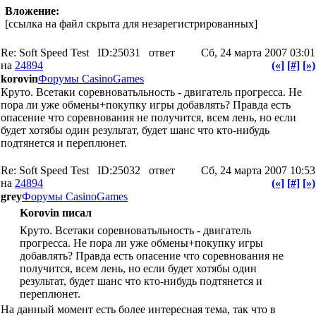
Вложение:
[ссылка на файл скрыта для незарегистрированных]
Re: Soft Speed Test
ID:25031
ответ
Сб, 24 марта 2007 03:01
на
24894
(«]
[#]
[»)
korovin
Форумы CasinoGames
Круто. Всетаки соревноватьльность - двигатель прогресса. Не
пора ли уже обмены+покупку игры добавлять? Правда есть
опасение что соревнования не получится, всем лень, но если
будет хотябы один результат, будет шанс что кто-нибудь
подтянется и переплюнет.
Re: Soft Speed Test
ID:25032
ответ
Сб, 24 марта 2007 10:53
на
24894
(«]
[#]
[»)
grey
Форумы CasinoGames
Korovin писал
Круто. Всетаки соревноватьльность - двигатель
прогресса. Не пора ли уже обмены+покупку игры
добавлять? Правда есть опасение что соревнования не
получится, всем лень, но если будет хотябы один
результат, будет шанс что кто-нибудь подтянется и
переплюнет.
На данный момент есть более интересная тема, так что в