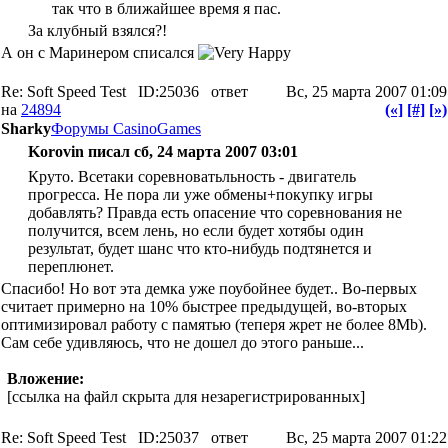
так что в ближайшее время я пас.
За клубный взялся?!
А он с Маринером списался
Re: Soft Speed Test
ID:25036
ответ
Вс, 25 марта 2007 01:09
на
24894
(«]
[#]
[»)
Sharky
Форумы CasinoGames
Korovin писал сб, 24 марта 2007 03:01
Круто. Всетаки соревноватьльность - двигатель
прогресса. Не пора ли уже обмены+покупку игры
добавлять? Правда есть опасение что соревнования не
получится, всем лень, но если будет хотябы один
результат, будет шанс что кто-нибудь подтянется и
переплюнет.
Спасибо! Но вот эта демка уже поубойнее будет.. Во-первых
считает примерно на 10% быстрее предыдущей, во-вторых
оптимизировал работу с памятью (теперя жрет не более 8Mb).
Сам себе удивляюсь, что не дошел до этого раньше...
Вложение:
[ссылка на файл скрыта для незарегистрированных]
Re: Soft Speed Test
ID:25037
ответ
Вс, 25 марта 2007 01:22