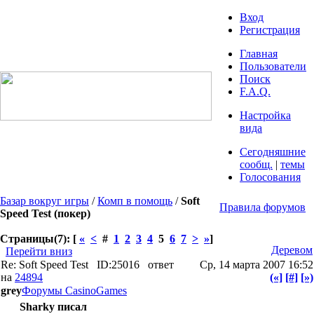
Вход
Регистрация
Главная
Пользователи
Поиск
F.A.Q.
Настройка
вида
Сегодняшние
сообщ.
|
темы
Голосования
Базар вокруг игры
/
Комп в помощь
/
Soft
Правила форумов
Speed Test (покер)
Страницы(7): [
«
<
#
1
2
3
4
5
6
7
>
»
]
Деревом
Перейти вниз
Re: Soft Speed Test
ID:25016
ответ
Ср, 14 марта 2007 16:52
на
24894
(«]
[#]
[»)
grey
Форумы CasinoGames
Sharky писал