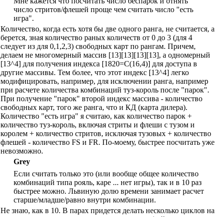
Мне кажется что посчитать число беспарок и отнять
число стритов/флешей проще чем считать число "есть
игра".
Количество, когда есть хотя бы две одного ранга, не считается, а
берется, зная количество раных количеств от 0 до 3 (для 4
следует из для 0,1,2,3) свободных карт по рангам. Причем,
делаем не многомерный массив [13][13][13][13], а одномерный
[13^4] для получения индекса [1820=C(16,4)] для доступа в
другие массивы. Тем более, что этот индекc [13^4] легко
модифицировать, например, для исключении ранга, например
при расчете количества комбинаций туз-король после "парок".
При получение "парок" второй индекс массива - количество
свободных карт, того же ранга, что и КД (карта дилера).
Количество "есть игра" я считаю, как количество парок +
количество туз-король, включая стриты и флеши с тузом и
королем + количество стритов, исключая тузовых + количество
флешей - количество FS и FR. По-моему, быстрее посчитать уже
невозможно.
Grey
Если считать только это (или вообще общее количество
комбинаций типа рояль, каре ... нет игры), так и в 10 раз
быстрее можно. Львиную долю времени занимает расчет
старше/младше/равно внутри комбинации.
Не знаю, как в 10. В парах придется делать несколько циклов на