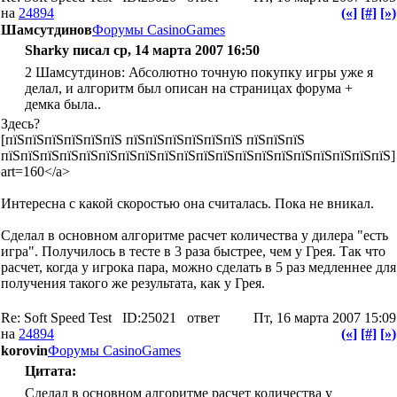
на
24894
(«]
[#]
[»)
Шамсутдинов
Форумы CasinoGames
Sharky писал ср, 14 марта 2007 16:50
2 Шамсутдинов: Абсолютно точную покупку игры уже я
делал, и алгоритм был описан на страницах форума +
демка была..
Здесь?
[пїЅпїЅпїЅпїЅпїЅпїЅ пїЅпїЅпїЅпїЅпїЅпїЅ пїЅпїЅпїЅ
пїЅпїЅпїЅпїЅпїЅпїЅпїЅпїЅпїЅпїЅпїЅпїЅпїЅпїЅпїЅпїЅпїЅпїЅпїЅпїЅ]
art=160</a>
Интересна с какой скоростью она считалась. Пока не вникал.
Сделал в основном алгоритме расчет количества у дилера "есть
игра". Получилось в тесте в 3 раза быстрее, чем у Грея. Так что
расчет, когда у игрока пара, можно сделать в 5 раз медленнее для
получения такого же результата, как у Грея.
Re: Soft Speed Test
ID:25021
ответ
Пт, 16 марта 2007 15:09
на
24894
(«]
[#]
[»)
korovin
Форумы CasinoGames
Цитата:
Сделал в основном алгоритме расчет количества у