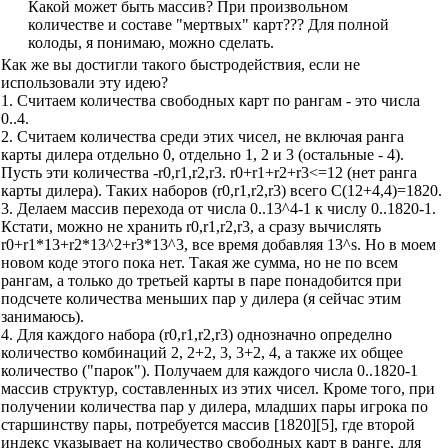
Какой может быть массив? При произвольном
количестве и составе "мертвых" карт??? Для полной
колоды, я понимаю, можно сделать.
Как же вы достигли такого быстродействия, если не
использовали эту идею?
1. Считаем количества свободных карт по рангам - это числа
0..4.
2. Считаем количества среди этих чисел, не включая ранга
карты дилера отдельно 0, отдельно 1, 2 и 3 (остальные - 4).
Пусть эти количества -r0,r1,r2,r3. r0+r1+r2+r3<=12 (нет ранга
карты дилера). Таких наборов (r0,r1,r2,r3) всего С(12+4,4)=1820.
3. Делаем массив перехода от числа 0..13^4-1 к числу 0..1820-1.
Кстати, можно не хранить r0,r1,r2,r3, а сразу вычислять
r0+r1*13+r2*13^2+r3*13^3, все время добавляя 13^s. Но в моем
новом коде этого пока нет. Такая же сумма, но не по всем
рангам, а только до третьей карты в паре понадобится при
подсчете количества меньших пар у дилера (я сейчас этим
занимаюсь).
4. Для каждого набора (r0,r1,r2,r3) однозначно определно
количество комбинаций 2, 2+2, 3, 3+2, 4, а также их общее
количество ("парок"). Получаем для каждого числа 0..1820-1
массив структур, составленных из этих чисел. Кроме того, при
получении количества пар у дилера, младших пары игрока по
старшинству пары, потребуется массив [1820][5], где второй
индекс указывает на количество свободных карт в ранге, для