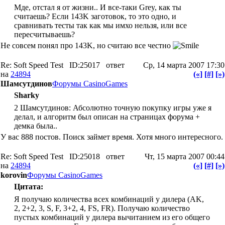
Мде, отстал я от жизни.. И все-таки Grey, как ты
считаешь? Если 143K заготовок, то это одно, и
сравнивать тесты так как мы имхо нельзя, или все
пересчитываешь?
Не совсем понял про 143K, но считаю все честно
Re: Soft Speed Test
ID:25017
ответ
Ср, 14 марта 2007 17:30
на
24894
(«]
[#]
[»)
Шамсутдинов
Форумы CasinoGames
Sharky
2 Шамсутдинов: Абсолютно точную покупку игры уже я
делал, и алгоритм был описан на страницах форума +
демка была..
У вас 888 постов. Поиск займет время. Хотя много интересного.
Re: Soft Speed Test
ID:25018
ответ
Чт, 15 марта 2007 00:44
на
24894
(«]
[#]
[»)
korovin
Форумы CasinoGames
Цитата:
Я получаю количества всех комбинаций у дилера (AK,
2, 2+2, 3, S, F, 3+2, 4, FS, FR). Получаю количество
пустых комбинаций у дилера вычитанием из его общего