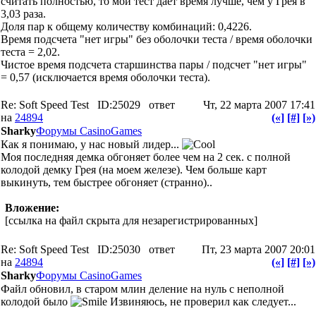
считать полностью, то мой тест дает время лучше, чем у Грея в
3,03 раза.
Доля пар к общему количеству комбинаций: 0,4226.
Время подсчета "нет игры" без оболочки теста / время оболочки
теста = 2,02.
Чистое время подсчета старшинства пары / подсчет "нет игры"
= 0,57 (исключается время оболочки теста).
Re: Soft Speed Test
ID:25029
ответ
Чт, 22 марта 2007 17:41
на
24894
(«]
[#]
[»)
Sharky
Форумы CasinoGames
Как я понимаю, у нас новый лидер...
Моя последняя демка обгоняет более чем на 2 сек. с полной
колодой демку Грея (на моем железе). Чем больше карт
выкинуть, тем быстрее обгоняет (странно)..
Вложение:
[ссылка на файл скрыта для незарегистрированных]
Re: Soft Speed Test
ID:25030
ответ
Пт, 23 марта 2007 20:01
на
24894
(«]
[#]
[»)
Sharky
Форумы CasinoGames
Файл обновил, в старом млин деление на нуль c неполной
колодой было
Извиняюсь, не проверил как следует...