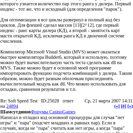
которого узнается количество пар этого ранга у дилера. Первый
индекс - тот же, что и исходный (для определения "парок").
Для оптимизации я все циклы развернул в полный код без
циклов. Для флешей сделал массив [13][2^12], где первый
индекс - ранг карты дилера (КД), а второй - занятость карт
масти открытой КД, исключая ранга КД в двоичной системе
счисления.
Компилятор Microsoft Visual Studio (MVS) может оказаться
быстрее компилятора Builder6, который я использую, поэтому
можно будет вычислительную часть теста сделать как dll на
MVS. Также можно будет в основной моей программе
импортировать функцию подсчета комбинаций у дилера. Таким
образом, можно будет разным оболочкам присоединять
вычислительный модуль как dll. Что можно использовать для
отладки, сравнения результатов и т.п.
Re: Soft Speed Test
ID:25028
ответ
Ср, 21 марта 2007 14:31
на
24894
(«]
[#]
[»)
Шамсутдинов
Форумы CasinoGames
Написал и отладил код основной процедуры для случая "нет
игры" и "пара" (подсчет младших и равных пар). Если в
случаях, когда не "пара" считать как нет игры, а когда "пара"