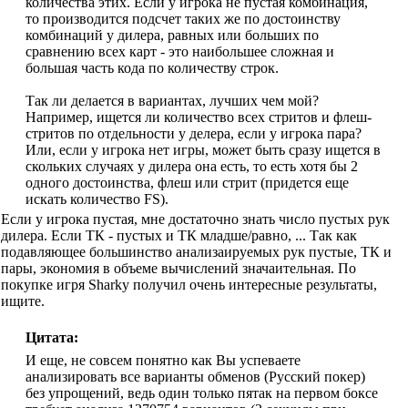
количества этих. Если у игрока не пустая комбинация,
то производится подсчет таких же по достоинству
комбинаций у дилера, равных или больших по
сравнению всех карт - это наибольшее сложная и
большая часть кода по количеству строк.
Так ли делаетcя в вариантах, лучших чем мой?
Например, ищется ли количество всех стритов и флеш-
стритов по отдельности у делера, если у игрока пара?
Или, если у игрока нет игры, может быть сразу ищется в
скольких случаях у дилера она есть, то есть хотя бы 2
одного достоинства, флеш или стрит (придется еще
искать количество FS).
Если у игрока пустая, мне достаточно знать число пустых рук
дилера. Если ТК - пустых и ТК младше/равно, ... Так как
подавляющее большинство анализаируемых рук пустые, ТК и
пары, экономия в объеме вычислений значаительная. По
покупке игря Sharky получил очень интересные результаты,
ищите.
Цитата:
И еще, не совсем понятно как Вы успеваете
анализировать все варианты обменов (Русский покер)
без упрощений, ведь один только пятак на первом боксе