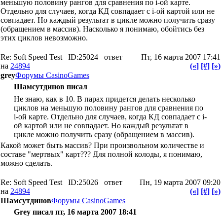
меньшую половину рангов для сравнения по i-ой карте.
Отдельно для случаев, когда КД совпадает с i-ой картой или не
совпадает. Но каждый результат в цикле можно получить сразу
(обращением в массив). Насколько я понимаю, обойтись без
этих циклов невозможно.
Re: Soft Speed Test
ID:25024
ответ
Пт, 16 марта 2007 17:41
на
24894
(«]
[#]
[»)
grey
Форумы CasinoGames
Шамсутдинов писал
Не знаю, как в 10. В парах придется делать несколько
циклов на меньшую половину рангов для сравнения по
i-ой карте. Отдельно для случаев, когда КД совпадает с i-
ой картой или не совпадает. Но каждый результат в
цикле можно получить сразу (обращением в массив).
Какой может быть массив? При произвольном количестве и
составе "мертвых" карт??? Для полной колоды, я понимаю,
можно сделать.
Re: Soft Speed Test
ID:25026
ответ
Пн, 19 марта 2007 09:20
на
24894
(«]
[#]
[»)
Шамсутдинов
Форумы CasinoGames
Grey писал пт, 16 марта 2007 18:41