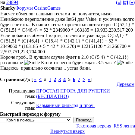
на
24894
(«]
[#]
[»)
Sharky
Форумы CasinoGames
Насчет обменов: нашими тестами не получится, имхо.
Неизбежно переполнение даже Int64 для Value, и уж очень долго
будет считать.. В наших тестах просчитываются игры: C{52,1} *
C{51,5} * C{46,4} = 52 * 2349060 * 163185 = 19,933,230,517,200
Если добавить обмен 1 карты, то считать уже надо: C{52,1} *
C{51,5} * (C{46,4} + C{5,4} * C{42,1} * C{41,4}) = 52 *
2349060 * (163185 + 5 * 42 * 101270) = 122151120 * 21266700 =
2,597,751,223,704,000
Короче гроб.. В лучшем случае будет в 210 (C{5,4} * C{42,1})
раз дольше
Кто интересно будет ждать 3.5 часа?
Надеюсь, правильно сосчитал... устал блин.
Страницы(7): [
«
<
#
1
2
3
4
5
6
7
>
»
]
Деревом
Предыдущая
ПРОСТАЯ ПРОГА ДЛЯ РУЛЕТКИ
тема:
(БЕСПЛАТНО)
Следующая
Карманный бильярд и проч.
тема:
Быстрый переход к форуму
Текстовая версия
RSS лента
Вернуться вверх