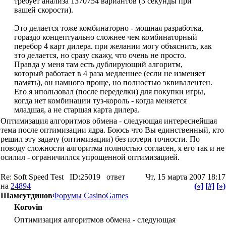
требует анализа 1370754 вариантов (3 секунды при
вашей скорости).
Это делается тоже комбинаторно - мощная разработка,
гораздо концептуально сложнее чем комбинаторный
перебор 4 карт дилера. при желании могу объяснить, как
это делается, но сразу скажу, что очень не просто.
Правда у меня там есть дублирующий алгоритм,
который работает в 4 раза медленнее (если не изменяет
память), он намного проще, но полностью эквивалентен.
Его я ипользовал (после переделки) для покупки игры,
когда нет комбинации туз-король - когда меняется
младшая, а не старшая карта дилера.
Оптимизация алгоритмов обмена - следующая интереснейшая
тема после оптимизации ядра. Боюсь что Вы единственный, кто
решил эту задачу (оптимизации) без потери точности. По
поводу сложности алгоритма полностью согласен, я его так и не
осилил - ограничиллся упрощенной оптимизацией.
Re: Soft Speed Test
ID:25019
ответ
Чт, 15 марта 2007 18:17
на
24894
(«]
[#]
[»)
Шамсутдинов
Форумы CasinoGames
Korovin
Оптимизация алгоритмов обмена - следующая