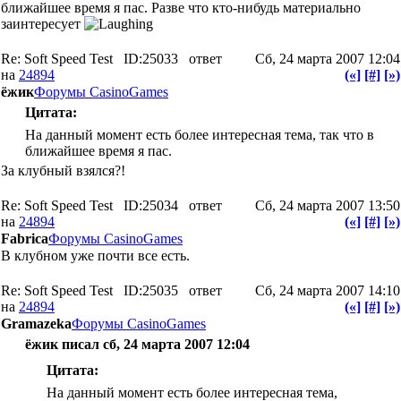
ближайшее время я пас. Разве что кто-нибудь материально
заинтересует
Re: Soft Speed Test
ID:25033
ответ
Сб, 24 марта 2007 12:04
на
24894
(«]
[#]
[»)
ёжик
Форумы CasinoGames
Цитата:
На данный момент есть более интересная тема, так что в
ближайшее время я пас.
За клубный взялся?!
Re: Soft Speed Test
ID:25034
ответ
Сб, 24 марта 2007 13:50
на
24894
(«]
[#]
[»)
Fabrica
Форумы CasinoGames
В клубном уже почти все есть.
Re: Soft Speed Test
ID:25035
ответ
Сб, 24 марта 2007 14:10
на
24894
(«]
[#]
[»)
Gramazeka
Форумы CasinoGames
ёжик писал сб, 24 марта 2007 12:04
Цитата:
На данный момент есть более интересная тема,