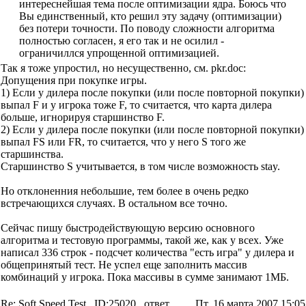
интереснейшая тема после оптимизации ядра. Боюсь что
Вы единственный, кто решил эту задачу (оптимизации)
без потери точности. По поводу сложности алгоритма
полностью согласен, я его так и не осилил -
ограничиллся упрощенной оптимизацией.
Так я тоже упростил, но несущественно, см. pkr.doc:
Допущения при покупке игры.
1) Если у дилера после покупки (или после повторной покупки)
выпал F и у игрока тоже F, то считается, что карта дилера
больше, игнорируя старшинство F.
2) Если у дилера после покупки (или после повторной покупки)
выпал FS или FR, то считается, что у него S того же
старшинства.
Старшинство S учитывается, в том числе возможность stay.
Но отклоненния небольшие, тем более в очень редко
встречающихся случаях. В остальном все точно.
Сейчас пишу быстродействующую версию основного
алгоритма и тестовую программы, такой же, как у всех. Уже
написал 336 строк - подсчет количества "есть игра" у дилера и
общепринятый тест. Не успел еще заполнить массив
комбинаций у игрока. Пока массивы в сумме занимают 1МБ.
Re: Soft Speed Test
ID:25020
ответ
Пт, 16 марта 2007 15:05