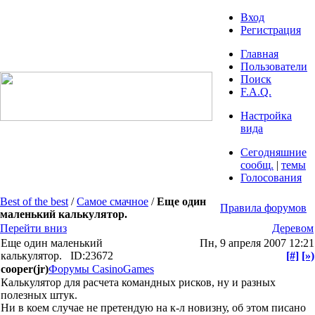
Вход
Регистрация
Главная
Пользователи
Поиск
F.A.Q.
Настройка
вида
Сегодняшние
сообщ.
|
темы
Голосования
Best of the best
/
Самое смачное
/
Еще один
Правила форумов
маленький калькулятор.
Перейти вниз
Деревом
Еще один маленький
Пн, 9 апреля 2007 12:21
калькулятор.
ID:23672
[#]
[»)
cooper(jr)
Форумы CasinoGames
Калькулятор для расчета командных рисков, ну и разных
полезных штук.
Ни в коем случае не претендую на к-л новизну, об этом писано