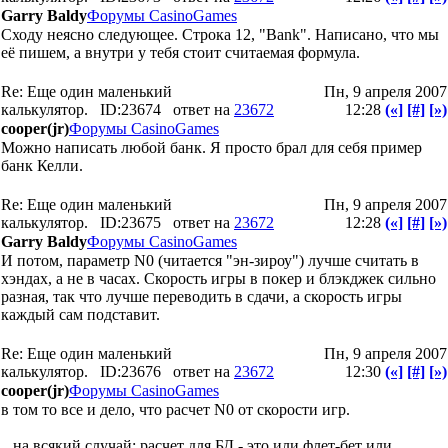
Garry Baldy
Форумы CasinoGames
Сходу неясно следующее. Строка 12, "Bank". Написано, что мы
её пишем, а внутри у тебя стоит считаемая формула.
Re: Еще один маленький
Пн, 9 апреля 2007
калькулятор.
ID:23674
ответ на
23672
12:28
(«]
[#]
[»)
cooper(jr)
Форумы CasinoGames
Можно написать любой банк. Я просто брал для себя пример
банк Келли.
Re: Еще один маленький
Пн, 9 апреля 2007
калькулятор.
ID:23675
ответ на
23672
12:28
(«]
[#]
[»)
Garry Baldy
Форумы CasinoGames
И потом, параметр N0 (читается "эн-зироу") лучше считать в
хэндах, а не в часах. Скорость игры в покер и блэкджек сильно
разная, так что лучше переводить в сдачи, а скорость игры
каждый сам подставит.
Re: Еще один маленький
Пн, 9 апреля 2007
калькулятор.
ID:23676
ответ на
23672
12:30
(«]
[#]
[»)
cooper(jr)
Форумы CasinoGames
в том то все и дело, что расчет N0 от скорости игр.
...на всякий случай: расчет для БД - это или флет-бет или