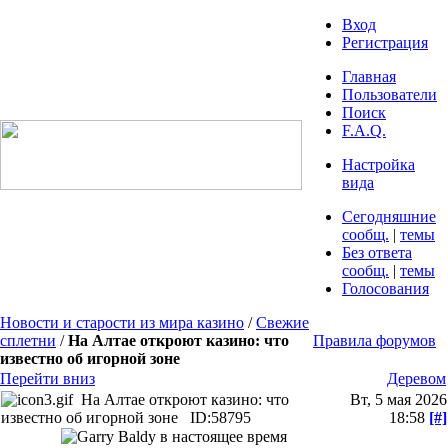
Вход
Регистрация
Главная
Пользователи
Поиск
F.A.Q.
Настройка
вида
Сегодняшние
сообщ.
|
темы
Без ответа
сообщ.
|
темы
Голосования
Новости и старости из мира казино
/
Свежие
сплетни
/
На Алтае откроют казино: что
Правила форумов
известно об игорной зоне
Перейти вниз
Деревом
На Алтае откроют казино: что
Вт, 5 мая 2026
известно об игорной зоне
ID:58795
18:58
[#]