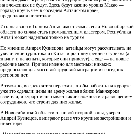
на вложениях не будут. Здесь будут казино уровня Макао —
гораздо круче, чем в соседнем Алтайском крае», —
предположил политолог.
Игорная зона в Горном Алтае имеет смысл: если Новосибирской
области по силам стать промышленным кластером, Республика
Алтай может надеяться только на туризм
По мнению Андрея Кузнецова, алтайцы могут рассчитывать на
увеличение турпотока из Китая и рост внутреннего туризма (а
значит, и на деньги, которые они привезут), а еще — на новые
рабочие места. Причем именно для местных: никаких
предпосылок для массовой трудовой миграции из соседних
регионов нет.
Возможно, все, кто хотел переехать, чтобы работать на курорте,
уже это сделали: цены на арену жилья вблизи Манжерока
взлетели, и курорт испытывает такие сложности с размещением
сотрудников, что строит для них жилье.
В Новосибирской области от новой игорной зоны, уверен
Андрей Кузнецов, выиграют разве что крупные застройщики и
инвесторы.