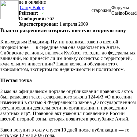
Garry Baldy
Форумы
старожил
Рейтинг:
+4
CasinoBoard
Сообщений:
762
Зарегистрирован:
1 апреля 2009
Власти разрешили открыть шестую игорную зону
К выходным Владимир Путин подписал закон о шестой
игорной зоне — в середине мая она заработает на Алтае.
Сибирские регионы, включая Кузбасс, голодны до федеральных
вливаний, но принесёт ли им пользу соседство с территорией,
куда хлынут инвестиции? Наши коллеги обсудили это с
экономистом, экспертом по недвижимости и политологом.
Шестая точка
2 мая на официальном портале опубликования правовых актов
был размещен текст федерального закона 124-ФЗ «О внесении
изменений в статью 9 Федерального закона „О государственном
регулировании деятельности по организации и проведению
азартных игр“. Правовой акт узаконил появление в России
шестой игорной зоны, которая появится в республике Алтай.
Закон вступит в силу спустя 10 дней после публикации — то
есть уже 12 мая 2026 года.