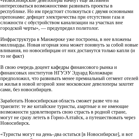
«Новосибирские девелоперы начнут ещё активней
интересоваться возможностями развивать проекты в
республике. Но им предстоит столкнуться с двумя основными
препонами: дефицит электричества при отсутствии газа и
сложности с обустройством канализации на участках вне
городской черты», — предупредил политолог.
Инфраструктура в Манжероке уже построена, в нее вложены
миллиарды. Новая игорная зона может понянуть за собой новые
вливания, но новосибирцам от них достанутся только капли (и
то не факт)
В свою очередь доцент кафедры финансового рынка и
финансовых институтов НГУЭУ Эдуард Коложвари
предположил, что развивать менее премиальный сегмент отелей
и жилья в новой игорной зоне московские девелоперы захотят
сами, без новосибирцев.
Заработать Новосибирская область сможет разве что на
транзите: те же китайские туристы, азартные и не имеющие
возможности удовлетворить свою страсть в родной стране,
могут не сразу лететь в Горно-Алтайск, а путешествовать через
Новосибирск.
«Туристы могут на день–два остаться [в Новосибирске], и вот