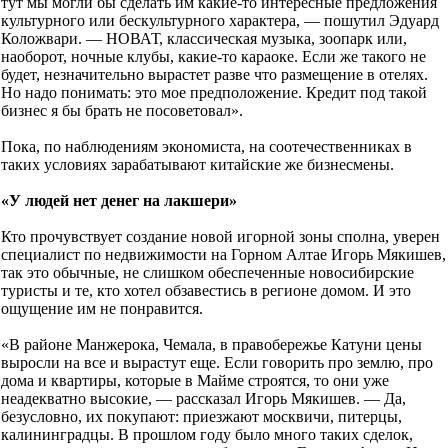
тут мы могли бы сделать им какие-то интересные предложения
культурного или бескультурного характера, — пошутил Эдуард
Коложвари. — НОВАТ, классическая музыка, зоопарк или,
наоборот, ночные клубы, какие-то караоке. Если же такого не
будет, незначительно вырастет разве что размещение в отелях.
Но надо понимать: это мое предположение. Кредит под такой
бизнес я бы брать не посоветовал».
Пока, по наблюдениям экономиста, на соотечественниках в
таких условиях зарабатывают китайские же бизнесмены.
«У людей нет денег на лакшери»
Кто прочувствует создание новой игорной зоны сполна, уверен
специалист по недвижимости на Горном Алтае Игорь Мякишев,
так это обычные, не слишком обеспеченные новосибирские
туристы и те, кто хотел обзавестись в регионе домом. И это
ощущение им не понравится.
«В районе Манжерока, Чемала, в правобережье Катуни цены
выросли на все и вырастут еще. Если говорить про землю, про
дома и квартиры, которые в Майме строятся, то они уже
неадекватно высокие, — рассказал Игорь Мякишев. — Да,
безусловно, их покупают: приезжают москвичи, питерцы,
калининградцы. В прошлом году было много таких сделок,