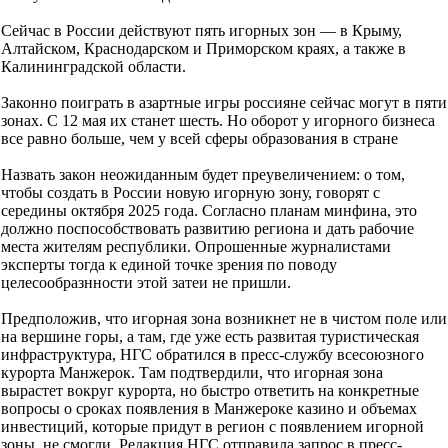
Сейчас в России действуют пять игорных зон — в Крыму,
Алтайском, Краснодарском и Приморском краях, а также в
Калининградской области.
Законно поиграть в азартные игры россияне сейчас могут в пяти
зонах. С 12 мая их станет шесть. Но оборот у игорного бизнеса
все равно больше, чем у всей сферы образования в стране
Назвать закон неожиданным будет преувеличением: о том,
чтобы создать в России новую игорную зону, говорят с
середины октября 2025 года. Согласно планам минфина, это
должно поспособствовать развитию региона и дать рабочие
места жителям республики. Опрошенные журналистами
эксперты тогда к единой точке зрения по поводу
целесообразнности этой затеи не пришли.
Предположив, что игорная зона возникнет не в чистом поле или
на вершине горы, а там, где уже есть развитая туристическая
инфраструктура, НГС обратился в пресс-службу всесоюзного
курорта Манжерок. Там подтвердили, что игорная зона
вырастет вокруг курорта, но быстро ответить на конкретные
вопросы о сроках появления в Манжероке казино и объемах
инвестиций, которые придут в регион с появлением игорной
зоны, не смогли. Редакция НГС отправила запрос в пресс-