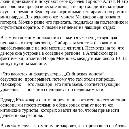
люди приезжают и покупают себе кусочек Горного Алтая. И это
мы говорим про физические лица, а не про холдинги, которые
скупают земли в Белокурихе огромными гектарами за огромные
миллиарды. Для рядового же туриста Манжерок однозначно
потерян. Можно разве что приехать, подняться на подъемнике и
спуститься обратно. У людей нет денег на лакшери-отдых».
В самом сложном положении окажется уже существующая
неподалеку игорная зона, «Сибирская монета» (а значит, и
зарабатывающие на ней местные жители). Несмотря на то, что
де-юре она устроена в соседнем регионе, в Алтайском крае,
фактически, отметил Игорь Мякишев, между ними около 10–12
минут пути на машине.
«Что касается инфраструктуры, „Сибирская монета“,
безусловно, проигрывает, потому что там отели попроще.
Манжерок — это лакшери, это пять звезд, соответствующий
уровень», — пояснил специалист по недвижимости.
Эдуард Коложвари с ним, впрочем, не согласен: по его мнению,
основными посетителями в обеих зонах станут все те же
китайские туристы, которых хватит на то, чтобы привнести
деньги в оба региона.
Во всяком случае, эту зону не закроют, как произошло с «Азов-