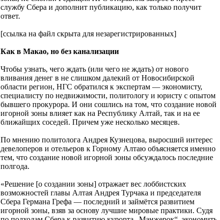
службу Сбера и дополнит публикацию, как только получит
ответ.
[ссылка на файл скрыта для незарегистрированных]
Как в Макао, но без канализации
Чтобы узнать, чего ждать (или чего не ждать) от нового
вливания денег в не слишком далекий от Новосибирской
области регион, НГС обратился к экспертам — экономисту,
специалисту по недвижимости, политологу и юристу с опытом
бывшего прокурора. И они сошлись на том, что создание новой
игорной зоны влияет как на Республику Алтай, так и на ее
ближайщих соседей. Причем уже несколько месяцев.
По мнению политолога Андрея Кузнецова, выросший интерес
девелоперов и отельеров к Горному Алтаю объясняется именно
тем, что создание новой игорной зоны обсуждалось последние
полгода.
«Решение [о создании зоны] отражает вес лоббистских
возможностей главы Алтая Андрея Турчака и председателя
Сбера Германа Грефа — последний и займётся развитием
игорной зоны, взяв за основу лучшие мировые практики. Судя
по подходам Сбера к развитию курорта „Манжерок“, экономить