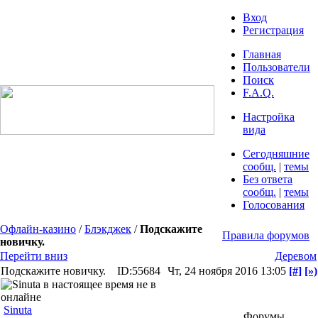
Вход
Регистрация
Главная
Пользователи
Поиск
F.A.Q.
Настройка
вида
Сегодняшние
сообщ.
|
темы
Без ответа
сообщ.
|
темы
Голосования
Офлайн-казино
/
Блэкджек
/
Подскажите
Правила форумов
новичку.
Перейти вниз
Деревом
Подскажите новичку.
ID:55684
Чт, 24 ноября 2016 13:05
[#]
[»)
Sinuta
Форумы