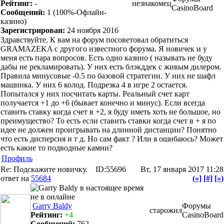
Рейтинг:
-
незнакомец
CasinoBoard
Сообщений:
1
(100%-Офлайн-
казино)
Зарегистрирован:
24 ноября 2016
Здравствуйте. К вам на форум посоветовал обратиться
GRAMAZEKA с другого известного форума. Я новичек и у
меня есть пара вопросов. Есть одно казино ( называть не буду
дабы не рекламировать). У них есть блэкддек с живым дилером.
Правила минусовые -0.5 по базовой стратегии. У них не шафл
машинка. У них 6 колод. Подрезка 4 в игре 2 остается.
Попытался у них посчитать карты. Реальный счет карт
получается +1 до +6 (бывает конечно и минус). Если всегда
ставить ставку когда счет в +2, я буду иметь хоть не большое, но
преимущество? То есть если ставить ставки когда счет в + я по
идее не должен проигрывать на длинной дистанции? Понятно
что есть дисперсия и т д. Но сам факт ? Или я ошибаюсь? Может
есть какие то подводные камни?
Профиль
Re: Подскажите новичку.
ID:55696
Вт, 17 января 2017 11:28
ответ на
55684
(«]
[#]
[»)
Garry Baldy
Форумы
старожил
Рейтинг:
+4
CasinoBoard
Сообщений:
762