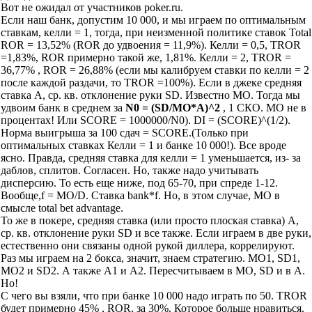
Вот не ожидал от участников poker.ru.
Если наш банк, допустим 10 000, и мы играем по оптимальным
ставкам, келли = 1, тогда, при неизменной политике ставок Total
ROR = 13,52% (ROR до удвоения = 11,9%). Келли = 0,5, TROR
=1,83%, ROR примерно такой же, 1,81%. Келли = 2, TROR =
36,77% , ROR = 26,88% (если мы калибруем ставки по келли = 2
после каждой раздачи, то TROR =100%). Если в джеке средняя
ставка А, ср. кв. отклонение руки SD. Известно МО. Тогда мы
удвоим банк в среднем за
N0 = (SD/MO*A)^2
, 1 СКО. МО не в
процентах! Или SCORE = 1000000/N0). DI = (SCORE)^(1/2).
Норма выигрыша за 100 сдач = SCORE.(Только при
оптимальных ставках Келли = 1 и банке 10 000!). Все вроде
ясно. Правда, средняя ставка для келли = 1 уменьшается, из- за
даблов, сплитов. Согласен. Но, также надо учитывать
дисперсию. То есть еще ниже, под 65-70, при спреде 1-12.
Вообще,f = MO/D. Ставка bank*f. Но, в этом случае, МО в
смысле total bet advantage.
То же в покере, средняя ставка (или просто плоская ставка) А,
ср. кв. отклонение руки SD и все также. Если играем в две руки,
естественно они связаны одной рукой диллера, коррелируют.
Раз мы играем на 2 бокса, значит, знаем стратегию. МО1, SD1,
МО2 и SD2. А также А1 и А2. Пересчитываем в МО, SD и в А.
Но!
С чего вы взяли, что при банке 10 000 надо играть по 50. TROR
будет примерно 45% , ROR, за 30%. Которое больше нравиться.