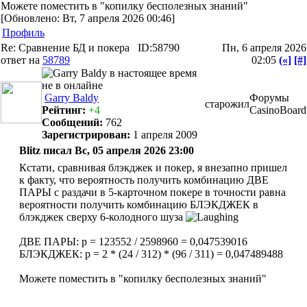
Можете поместить в "копилку бесполезных знаний"
[Обновлено: Вт, 7 апреля 2026 00:46]
Профиль
Re: Сравнение БД и покера
ID:58790
Пн, 6 апреля 2026
ответ на
58789
02:05
(«]
[#]
Garry Baldy
Форумы
старожил
Рейтинг:
+4
CasinoBoard
Сообщений:
762
Зарегистрирован:
1 апреля 2009
Blitz писал Вс, 05 апреля 2026 23:00
Кстати, сравнивая блэкджек и покер, я внезапно пришел
к факту, что вероятность получить комбинацию ДВЕ
ПАРЫ с раздачи в 5-карточном покере в точности равна
вероятности получить комбинацию БЛЭКДЖЕК в
блэкджек сверху 6-колодного шуза
ДВЕ ПАРЫ: p = 123552 / 2598960 = 0,047539016
БЛЭКДЖЕК: p = 2 * (24 / 312) * (96 / 311) = 0,047489488
Можете поместить в "копилку бесполезных знаний"