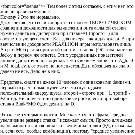
<font color="sienna">> Тем более с этим согласен, с этим нет, это
мне не нравиться</font>
Почему ? Это же нормально.
Да, я считаю, что если говорить о строгом ТЕОРЕТИЧЕСКОМ
сравнении доходности для вычислении оптимальной ставки
нужно делить на дисперсию при ставке=1 (просто 1) для
соответствующего счета. Как для покера, так и для джека. А при
вычислении доходности РЕАЛЬНОЙ игры использовать лишь
А ср. и МО ср. для принятой системы ставок. (Об этом написал
Jack-у в первом же ответе). Этих усредненных показателей
вполне достаточно для оценки. Пусть во всем мире - это A_total
и M_total, суть от этого не поменяется. Да и обозначения знают
далеко не все. Дело не в них.
Представь, сидят на джеке 10 человек с одинаковыми банками,
первый играет только нулевые счета (пусть джек -
положительный сверху шуза), второй - строго при +1, третий -
+2 и т.д. Не получат они одинаковые риски, если при выборе
ставки Bank*МО будут делить на D.
Что касается терминологии. Мне кажется, что фраза “среднее
увеличение размера ставки” искажает смысл. Просто для джека
мало выплат отличающихся от величины ставки (БД, страховка
и, если есть, особые комбинации), поэтому “среднее увеличение