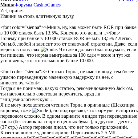
Миша
Форумы CasinoGames
Zet, привет.
Извини за столь длительную паузу.
<font color="sienna">>Миша, ну, как может быть ROR при банке
в 10 000 ставок быть 13,5%. Конечно это деньги ..</font>
Почему при банке в 10 000 ставок ROR не м.б. 13,5% ? Легко.
Он м.б. любой и зависит это от ставочной стратегии. Даже, если
мерить в попугаях
. Что же я должен был подумать, если
ты пишешь, что норма выигрыша за 100 сдач = score и тут же
уточняешь, что это только при банке 10 000.
<font color="sienna">> Статью Торпа, не имел в виду, тем более
ужасно переведенную маленькую выдержку из нее, с
инвесто.ру. </font>
Тогда я не понимаю, какую статью, рекомендованную Jack-ом,
ты настоятельно советовал перечитать, вряд ли
“эпидемиологическую”.
Я не могу похвастаться чтением Торпа в оригинале (Шекспира,
впрочем, тоже
), но подозреваю, что формулы испортить
переводом сложно. В одном варианте я видел три переведенные
части (без ставок на спорт и ценных бумаг), в другом – десять
(37 стр.) Автор перевода писал, что нет только приложений.
Качество вполне удовлетворило. Перекачивать 2.5 Мб