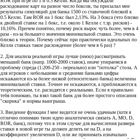
ROR при игре по 1 и 0.5 Келли. Когда мы обсуждали
расходование карт на разное число боксов, ты присылал мне
результаты симуляций для банка 1500 со ставочной близкой к
0.5 Келли. Там ROR на 1 бокс был 2,13%. На 3 бокса (что близко
к двойной ставке на 1 бокс, т.е. около 1 Келли с т.зр. рисков) -
10,16%. Причем понятно, почему риск вырос чуть более, чем в 4
раза - из-за большего значения минимальной ставки. Это очень
близко к теории. Почему сейчас при практически идеальных по
Келли ставках такое расхождение (более чем в 6 раз) ?
2. Для анализа реальной игры лучше (имхо) рассматривать
меньший банк (напр. 1000-2000 ставок), иначе упираемся в
проблему спреда (1:200-250 - нереально) или “потолка” стола. А
для игроков с небольшими и средними банками цифры
искажаются из-за более низкой (относительно банка) величины
минимальной ставки. Точнее не искажаются, а приближаются к
теоретическим, т.е. расходятся с реальными. Если я правильно
тебя понимаю, ты взял такой банк для более простого описания
"скорика" и нормы выигрыша.
3. Введение функции f мне видится не очень удачным (хотя я
отлично понимаю твою идею аналитически связать A, МО, D,
ROR, банк), потому что в этом случае для вычисления размера
ставки в новой игре ты должен делить не на D, а на
коэффициент увеличения D, или же принимать изначально