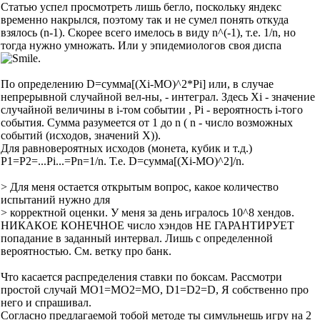
Статью успел просмотреть лишь бегло, поскольку яндекс
временно накрылся, поэтому так и не сумел понять откуда
взялось (n-1). Скорее всего имелось в виду n^(-1), т.е. 1/n, но
тогда нужно умножать. Или у эпидемиологов своя диспа
.
По определению D=сумма[(Xi-MO)^2*Pi] или, в случае
непрерывной случайной вел-ны, - интеграл. Здесь Xi - значение
случайной величины в i-том событии , Pi - вероятность i-того
события. Сумма разумеется от 1 до n ( n - число возможных
событий (исходов, значений Х)).
Для равновероятных исходов (монета, кубик и т.д.)
P1=P2=...Pi...=Pn=1/n. Т.е. D=сумма[(Xi-MO)^2]/n.
> Для меня остается открытым вопрос, какое количество
испытаний нужно для
> корректной оценки. У меня за день игралось 10^8 хендов.
НИКАКОЕ КОНЕЧНОЕ число хэндов НЕ ГАРАНТИРУЕТ
попадание в заданный интервал. Лишь с определенной
вероятностью. См. ветку про банк.
Что касается распределения ставки по боксам. Рассмотри
простой случай МО1=МО2=МО, D1=D2=D, Я собственно про
него и спрашивал.
Согласно предлагаемой тобой методе ты симульнешь игру на 2