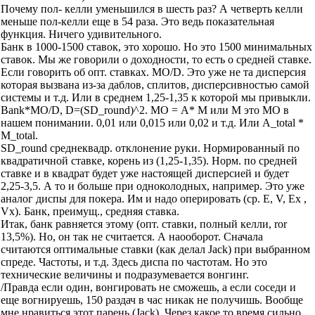
Почему пол- келли уменьшился в шесть раз? А четверть келли
меньше пол-келли еще в 54 раза. Это ведь показательная
функция. Ничего удивительного.
Банк в 1000-1500 ставок, это хорошо. Но это 1500 минимальных
ставок. Мы же говорили о доходности, то есть о средней ставке.
Если говорить об опт. ставках. МО/D. Это уже не та дисперсия
которая вызвана из-за даблов, сплитов, дисперсивностью самой
системы и т.д. Или в среднем 1,25-1,35 к которой мы привыкли.
Bank*МO/D, D=(SD_round)^2. МО = A* M или М это МО в
нашем понимании. 0,01 или 0,015 или 0,02 и т.д. Или A_total *
M_total.
SD_round среднеквадр. отклонение руки. Нормированный по
квадратичной ставке, корень из (1,25-1,35). Норм. по средней
ставке и в квадрат будет уже настоящей дисперсией и будет
2,25-3,5. А то и больше при одноколодных, например. Это уже
аналог диспы для покера. Им и надо оперировать (ср. E, V, Ex ,
Vx). Банк, преимущ., средняя ставка.
Итак, банк равняется этому (опт. ставки, полный келли, ror
13,5%). Но, он так не считается. А наооборот. Сначала
считаются оптимальные ставки (как делал Jack) при выбранном
спреде. Частоты, и т.д. Здесь диспа по частотам. Но это
технические величины и подразумевается вонгинг.
/Правда если один, вонгировать не сможешь, а если соседи и
еще вогнируешь, 150 раздач в час никак не получишь. Вообще
мне нравиться этот парень (Jack). Через какое то время сильно