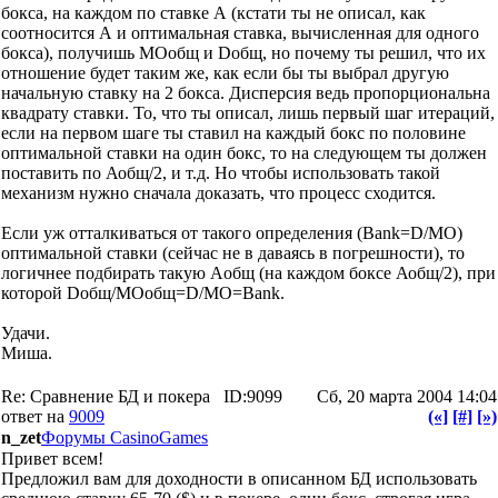
бокса, на каждом по ставке А (кстати ты не описал, как
соотносится А и оптимальная ставка, вычисленная для одного
бокса), получишь МОобщ и Dобщ, но почему ты решил, что их
отношение будет таким же, как если бы ты выбрал другую
начальную ставку на 2 бокса. Дисперсия ведь пропорциональна
квадрату ставки. То, что ты описал, лишь первый шаг итераций,
если на первом шаге ты ставил на каждый бокс по половине
оптимальной ставки на один бокс, то на следующем ты должен
поставить по Аобщ/2, и т.д. Но чтобы использовать такой
механизм нужно сначала доказать, что процесс сходится.
Если уж отталкиваться от такого определения (Bank=D/MO)
оптимальной ставки (сейчас не в даваясь в погрешности), то
логичнее подбирать такую Aобщ (на каждом боксе Аобщ/2), при
которой Dобщ/МОобщ=D/МО=Bank.
Удачи.
Миша.
Re: Сравнение БД и покера
ID:9099
Сб, 20 марта 2004 14:04
ответ на
9009
(«]
[#]
[»)
n_zet
Форумы CasinoGames
Привет всем!
Предложил вам для доходности в описанном БД использовать