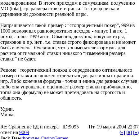
моделированием. В итоге приходим к симуляциям, получению
МО (total), ср. размера ставки и риска. Т.е. цифр риска и
усредненной доходности реальной игры.
Напрашивается такой пример : “стопроцентный покер”, 999 из
1000 возможных равновероятных исходов - минус 1 анте, 1
исход - плюс 1999 анте. Обменов, докупок, покупок игры,
страховок и пр. нет., т.е. ставка строго фиксирована и не может
быть изменена. Очевидно, что в знаменателе формулы для
расчета оптимальной ставки никакого “изменения размера
ставки” не будет.
Резюме : теоретический подход к определению оптимального
размера ставки не должен отличаться для различных правил и
игр. Либо конечная формула - точна и едина для разных случаев,
либо она упрощена и оценивает размер ставки приближенно,
тогда она (формула) не может претендовать на строгость и
общность.
Удачи.
Миша.
Re: Сравнение БД и покера
ID:9095
Пт, 19 марта 2004 22:07
ответ на
9009
(«]
[#]
[»)
Jack Daw
Форумы CasinoGames