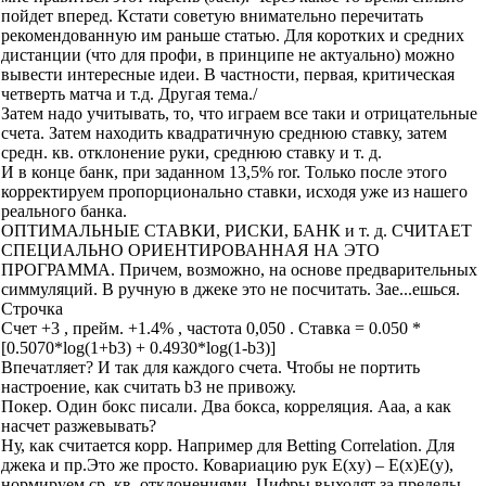
пойдет вперед. Кстати советую внимательно перечитать
рекомендованную им раньше статью. Для коротких и средних
дистанции (что для профи, в принципе не актуально) можно
вывести интересные идеи. В частности, первая, критическая
четверть матча и т.д. Другая тема./
Затем надо учитывать, то, что играем все таки и отрицательные
счета. Затем находить квадратичную среднюю ставку, затем
средн. кв. отклонение руки, среднюю ставку и т. д.
И в конце банк, при заданном 13,5% ror. Только после этого
корректируем пропорционально ставки, исходя уже из нашего
реального банка.
ОПТИМАЛЬНЫЕ СТАВКИ, РИСКИ, БАНК и т. д. СЧИТАЕТ
СПЕЦИАЛЬНО ОРИЕНТИРОВАННАЯ НА ЭТО
ПРОГРАММА. Причем, возможно, на основе предварительных
симмуляций. В ручную в джеке это не посчитать. Зае...ешься.
Строчка
Счет +3 , прейм. +1.4% , частота 0,050 . Ставка = 0.050 *
[0.5070*log(1+b3) + 0.4930*log(1-b3)]
Впечатляет? И так для каждого счета. Чтобы не портить
настроение, как считать b3 не привожу.
Покер. Один бокс писали. Два бокса, корреляция. Ааа, а как
насчет разжевывать?
Ну, как считается корр. Например для Betting Correlation. Для
джека и пр.Это же просто. Ковариацию рук E(xy) – E(x)E(y),
нормируем ср. кв. отклонениями. Цифры выходят за пределы