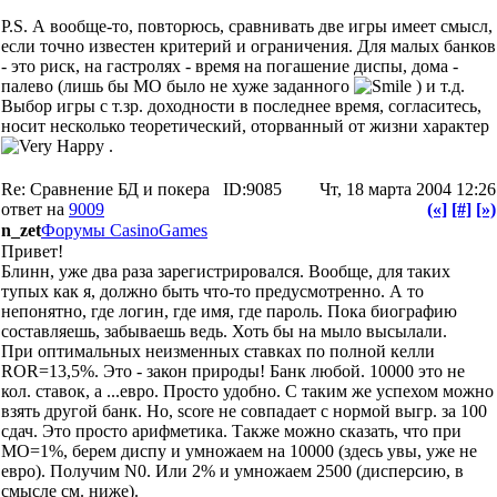
P.S. А вообще-то, повторюсь, сравнивать две игры имеет смысл,
если точно известен критерий и ограничения. Для малых банков
- это риск, на гастролях - время на погашение диспы, дома -
палево (лишь бы МО было не хуже заданного
) и т.д.
Выбор игры с т.зр. доходности в последнее время, согласитесь,
носит несколько теоретический, оторванный от жизни характер
.
Re: Сравнение БД и покера
ID:9085
Чт, 18 марта 2004 12:26
ответ на
9009
(«]
[#]
[»)
n_zet
Форумы CasinoGames
Привет!
Блинн, уже два раза зарегистрировался. Вообще, для таких
тупых как я, должно быть что-то предусмотренно. А то
непонятно, где логин, где имя, где пароль. Пока биографию
составляешь, забываешь ведь. Хоть бы на мыло высылали.
При оптимальных неизменных ставках по полной келли
ROR=13,5%. Это - закон природы! Банк любой. 10000 это не
кол. ставок, а ...евро. Просто удобно. С таким же успехом можно
взять другой банк. Но, score не совпадает с нормой выгр. за 100
сдач. Это просто арифметика. Также можно сказать, что при
МО=1%, берем диспу и умножаем на 10000 (здесь увы, уже не
евро). Получим N0. Или 2% и умножаем 2500 (дисперсию, в
смысле см. ниже).