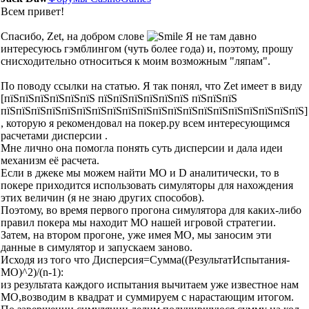
Всем привет!
Спасибо, Zet, на добром слове
Я не там давно
интересуюсь гэмблингом (чуть более года) и, поэтому, прошу
снисходительно относиться к моим возможным "ляпам".
По поводу ссылки на статью. Я так понял, что Zet имеет в виду
[пїЅпїЅпїЅпїЅпїЅпїЅ пїЅпїЅпїЅпїЅпїЅпїЅ пїЅпїЅпїЅ
пїЅпїЅпїЅпїЅпїЅпїЅпїЅпїЅпїЅпїЅпїЅпїЅпїЅпїЅпїЅпїЅпїЅпїЅпїЅпїЅ]
, которую я рекомендовал на покер.ру всем интересующимся
расчетами дисперсии .
Мне лично она помогла понять суть дисперсии и дала идеи
механизм её расчета.
Если в джеке мы можем найти МО и D аналитически, то в
покере приходится использовать симуляторы для нахождения
этих величин (я не знаю других способов).
Поэтому, во время первого прогона симулятора для каких-либо
правил покера мы находит МО нашей игровой стратегии.
Затем, на втором прогоне, уже имея МО, мы заносим эти
данные в симулятор и запускаем заново.
Исходя из того что Дисперсия=Сумма((РезультатИспытания-
МО)^2)/(n-1):
из результата каждого испытания вычитаем уже известное нам
МО,возводим в квадрат и суммируем с нарастающим итогом.