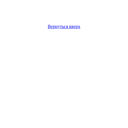
Вернуться вверх