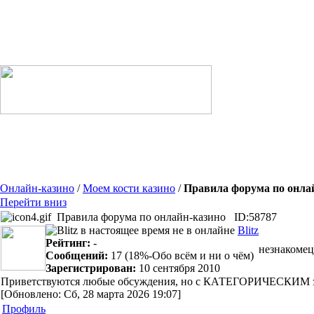
Онлайн-казино
/
Моем кости казино
/
Правила форума по онла
Перейти вниз
Правила форума по онлайн-казино
ID:58787
Blitz
Рейтинг:
-
незнакомец
Сообщений:
17
(18%-Обо всём и ни о чём)
Зарегистрирован:
10 сентября 2010
Приветствуются любые обсуждения, но с КАТЕГОРИЧЕСКИМ з
[Обновлено: Сб, 28 марта 2026 19:07]
Профиль