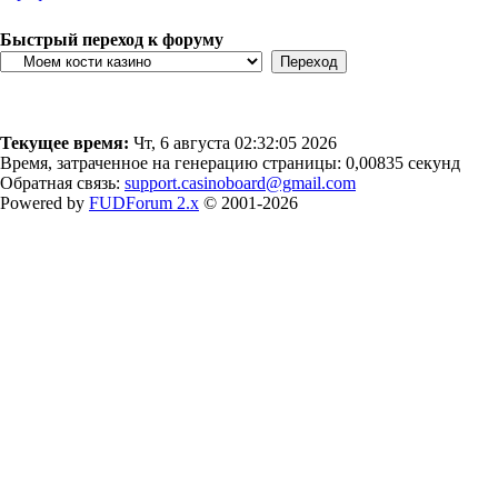
Быстрый переход к форуму
Текущее время:
Чт, 6 августа 02:32:05 2026
Время, затраченное на генерацию страницы: 0,00835 секунд
Обратная связь:
support.casinoboard@gmail.com
Powered by
FUDForum 2.x
© 2001-2026