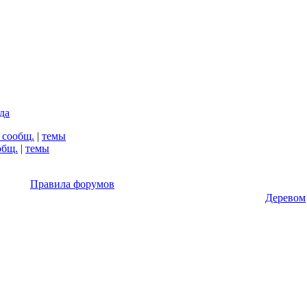
да
 сообщ.
|
темы
общ.
|
темы
Правила форумов
Деревом