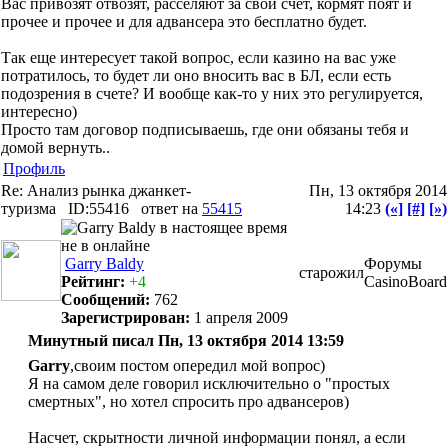
Вас привозят отвозят, расселяют за свой счет, кормят поят и
прочее и прочее и для адвансера это бесплатно будет.
Так еще интересует такой вопрос, если казино на вас уже
потратилось, то будет ли оно вносить вас в БЛ, если есть
подозрения в счете? И вообще как-то у них это регулируется,
интересно)
Просто там договор подписываешь, где они обязаны тебя и
домой вернуть..
Профиль
Re: Анализ рынка джанкет-
Пн, 13 октября 2014
туризма
ID:55416
ответ на
55415
14:23
(«]
[#]
[»)
Garry Baldy
Форумы
старожил
Рейтинг:
+4
CasinoBoard
Сообщений:
762
Зарегистрирован:
1 апреля 2009
Минутный писал Пн, 13 октября 2014 13:59
Garry
,своим постом опередил мой вопрос)
Я на самом деле говорил исключительно о "простых
смертных", но хотел спросить про адвансеров)
Насчет, скрытности личной информации понял, а если