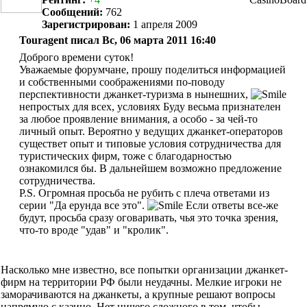
Сообщений:
762
Зарегистрирован:
1 апреля 2009
Touragent писал Вс, 06 марта 2011 16:40
Доброго времени суток!
Уважаемые форумчане, прошу поделиться информацией
и собственными соображениями по-поводу
перспективности джанкет-туризма в нынешних,
непростых для всех, условиях Буду весьма признателен
за любое проявление внимания, а особо - за чей-то
личный опыт. Вероятно у ведущих джанкет-операторов
существет опыт и типовые условия сотрудничества для
туристических фирм, тоже с благодарностью
ознакомился бы. В дальнейшем возможно предложение
сотрудничества.
P.S. Огромная просьба не рубить с плеча ответами из
серии "Да ерунда все это".
Если ответы все-же
будут, просьба сразу оговаривать, чья это точка зрения,
что-то вроде "удав" и "кролик".
Насколько мне известно, все попытки организации джанкет-
фирм на территории РФ были неудачны. Мелкие игроки не
заморачиваются на джанкеты, а крупные решают вопросы
напрямую с казино. Нет ничего сложного в том, чтобы