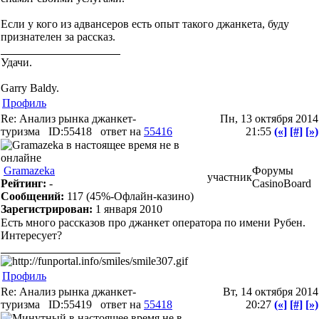
Если у кого из адвансеров есть опыт такого джанкета, буду
признателен за рассказ.
Удачи.
Garry Baldy.
Профиль
Re: Анализ рынка джанкет-
Пн, 13 октября 2014
туризма
ID:55418
ответ на
55416
21:55
(«]
[#]
[»)
Gramazeka
Форумы
участник
Рейтинг:
-
CasinoBoard
Сообщений:
117
(45%-Офлайн-казино)
Зарегистрирован:
1 января 2010
Есть много рассказов про джанкет оператора по имени Рубен.
Интересует?
Профиль
Re: Анализ рынка джанкет-
Вт, 14 октября 2014
туризма
ID:55419
ответ на
55418
20:27
(«]
[#]
[»)