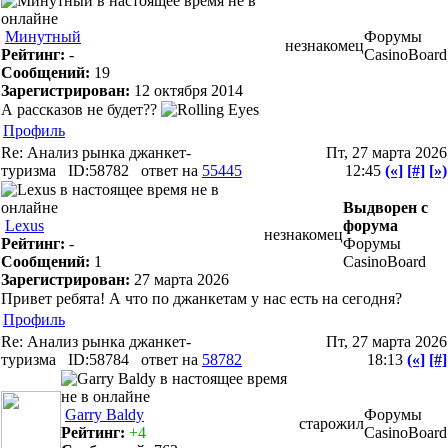
Минутный
Форумы
незнакомец
Рейтинг:
-
CasinoBoard
Сообщений:
19
Зарегистрирован:
12 октября 2014
А рассказов не будет??
Профиль
Re: Анализ рынка джанкет-
Пт, 27 марта 2026
туризма
ID:58782
ответ на
55445
12:45
(«]
[#]
[»)
Выдворен с
Lexus
форума
незнакомец
Рейтинг:
-
Форумы
Сообщений:
1
CasinoBoard
Зарегистрирован:
27 марта 2026
Привет ребята! А что по джанкетам у нас есть на сегодня?
Профиль
Re: Анализ рынка джанкет-
Пт, 27 марта 2026
туризма
ID:58784
ответ на
58782
18:13
(«]
[#]
Garry Baldy
Форумы
старожил
Рейтинг:
+4
CasinoBoard