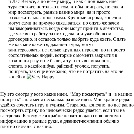
и Лас-Вегасе, а по всему миру, и как я понимаю, идея
тура состоит, не только в том, чтобы поиграть, но еще и
мир посмотреть, разные казино мира, да и просто
развлекательная программа. Крупные игроки, конечно
могут сами на прямую связываться, но опять же зачем
им заморачиваться, когда они могут прийти в агентство,
где уже всю работу за них сделали и уже обо всем
договорено, и осталось только выбрать куда ехать. Опять
же как мне кажется, джанкет туры, могут
заинтересовать, не только крупных игроков, но и просто
состоятельных людей, которые с момента закрытия в
казино ни разу и не были, а тут есть возможность,
слетать в какой-нибудь райский уголок, погулять,
поиграть, так еще возможно, что не потратить на это не
копейки
Ну это смотря у кого какие идеи. "Мир посмотреть" и "в казино
поиграть" - для меня несколько разные идеи. Мне крайне редко
удаётся сочетать игру и туризм. Стараюсь, конечно, но всё равно
посмотреть страну по-человечески редко удаётся, если ты на
гастролях. К тому же я крайне неохотно даю свою личную
информацию в разные руки, а джанкет-компании обычно
плотно связаны с казино.