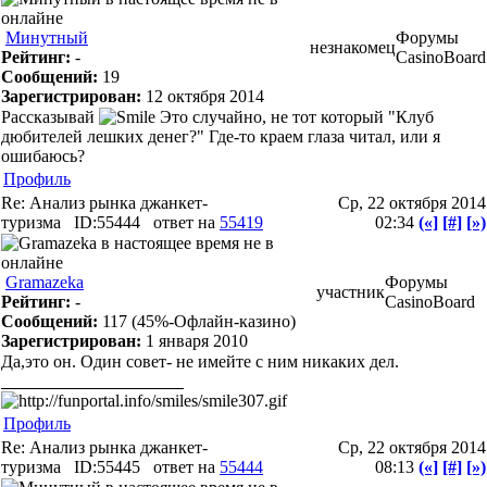
Минутный
Форумы
незнакомец
Рейтинг:
-
CasinoBoard
Сообщений:
19
Зарегистрирован:
12 октября 2014
Рассказывай
Это случайно, не тот который "Клуб
дюбителей лешких денег?" Где-то краем глаза читал, или я
ошибаюсь?
Профиль
Re: Анализ рынка джанкет-
Ср, 22 октября 2014
туризма
ID:55444
ответ на
55419
02:34
(«]
[#]
[»)
Gramazeka
Форумы
участник
Рейтинг:
-
CasinoBoard
Сообщений:
117
(45%-Офлайн-казино)
Зарегистрирован:
1 января 2010
Да,это он. Один совет- не имейте с ним никаких дел.
Профиль
Re: Анализ рынка джанкет-
Ср, 22 октября 2014
туризма
ID:55445
ответ на
55444
08:13
(«]
[#]
[»)