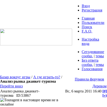
Вход
Регистрация
Главная
Пользователи
Поиск
F.A.Q.
Настройка
вида
Сегодняшние
сообщ.
|
темы
Без ответа
сообщ.
|
темы
Голосования
Базар вокруг игры
/
А где играть-то?
/
Правила форумов
Анализ рынка джанкет-туризма
Перейти вниз
Деревом
Анализ рынка джанкет-
Вс, 6 марта 2011 16:40
[#]
туризма
ID:53867
[»)