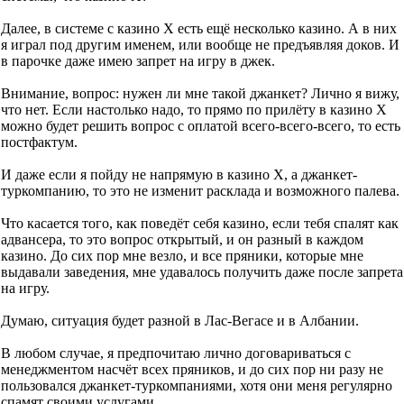
Далее, в системе с казино Х есть ещё несколько казино. А в них
я играл под другим именем, или вообще не предъявляя доков. И
в парочке даже имею запрет на игру в джек.
Внимание, вопрос: нужен ли мне такой джанкет? Лично я вижу,
что нет. Если настолько надо, то прямо по прилёту в казино Х
можно будет решить вопрос с оплатой всего-всего-всего, то есть
постфактум.
И даже если я пойду не напрямую в казино Х, а джанкет-
туркомпанию, то это не изменит расклада и возможного палева.
Что касается того, как поведёт себя казино, если тебя спалят как
адвансера, то это вопрос открытый, и он разный в каждом
казино. До сих пор мне везло, и все пряники, которые мне
выдавали заведения, мне удавалось получить даже после запрета
на игру.
Думаю, ситуация будет разной в Лас-Вегасе и в Албании.
В любом случае, я предпочитаю лично договариваться с
менеджментом насчёт всех пряников, и до сих пор ни разу не
пользовался джанкет-туркомпаниями, хотя они меня регулярно
спамят своими услугами.