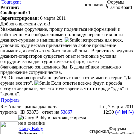
Touragent
Форумы
незнакомец
Рейтинг:
-
CasinoBoard
Сообщений:
1
Зарегистрирован:
6 марта 2011
Доброго времени суток!
Уважаемые форумчане, прошу поделиться информацией и
собственными соображениями по-поводу перспективности
джанкет-туризма в нынешних,
непростых для всех,
условиях Буду весьма признателен за любое проявление
внимания, а особо - за чей-то личный опыт. Вероятно у ведущих
джанкет-операторов существет опыт и типовые условия
сотрудничества для туристических фирм, тоже с
благодарностью ознакомился бы. В дальнейшем возможно
предложение сотрудничества.
P.S. Огромная просьба не рубить с плеча ответами из серии "Да
ерунда все это".
Если ответы все-же будут, просьба
сразу оговаривать, чья это точка зрения, что-то вроде "удав" и
"кролик".
Профиль
Re: Анализ рынка джанкет-
Пн, 7 марта 2011
туризма
ID:53873
ответ на
53867
12:30
(«]
[#]
[»)
Garry Baldy
Форумы
старожил
Рейтинг:
+4
CasinoBoard