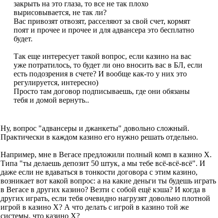
закрыть на это глаза, то все не так плохо
вырисовывается, не так ли?
Вас привозят отвозят, расселяют за свой счет, кормят
поят и прочее и прочее и для адвансера это бесплатно
будет.
Так еще интересует такой вопрос, если казино на вас
уже потратилось, то будет ли оно вносить вас в БЛ, если
есть подозрения в счете? И вообще как-то у них это
регулируется, интересно)
Просто там договор подписываешь, где они обязаны
тебя и домой вернуть..
Ну, вопрос "адвансеры и джанкеты" довольно сложный.
Практически в каждом казино его нужно решать отдельно.
Например, мне в Вегасе предложили полный комп в казино Х.
Типа "ты делаешь депозит 50 штук, а мы тебе всё-всё-всё". И
даже если не вдаваться в тонкости договора с этим казино,
возникает вот какой вопрос: а на какие деньги ты будешь играть
в Вегасе в других казино? Везти с собой ещё кэша? И когда в
других играть, если тебя очевидно нагрузят довольно плотной
игрой в казино Х? А что делать с игрой в казино той же
системы, что казино Х?