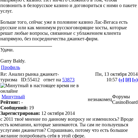
позвонить в белорусское казино и договориться с ними о пакете
услуг.
Больше того, сейчас уже в половине казино Лас-Вегаса есть
русские или как минимум русскоговорящие хосты, которые
решат любые вопросы, связанные с ублажением клиента
напрямую, без посредничества джанкет-фирм.
Удачи.
Garry Baldy.
Профиль
Re: Анализ рынка джанкет-
Пн, 13 октября 2014
туризма
ID:55412
ответ на
53873
10:57
(«]
[#]
[»)
Минутный
Форумы
незнакомец
Рейтинг:
-
CasinoBoard
Сообщений:
19
Зарегистрирован:
12 октября 2014
c 2011 твоё мнение по данному вопросу не изменилось? Вроде
есть компании, которые занимаются. Ты сам не пользуешься
услугами джанкетов? Спрашиваю, потому что есть большое
желание попробовать себя в этой сфере.