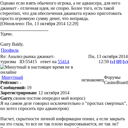
Однако если взять обычного игрока, а не адвансера, для него
джанкет - отличная идея, не спорю. Более того, есть такой
стереотип, что для обеспечения джанкета нужно приготовить
просто огромную сумму денег, что неправда.
[Обновлено: Пн, 13 октября 2014 12:29]
Удачи.
Garry Baldy.
Профиль
Re: Анализ рынка джанкет-
Пн, 13 октября 2014
туризма
ID:55415
ответ на
55414
12:59
(«]
[#]
[»)
Минутный
Форумы
незнакомец
Рейтинг:
-
CasinoBoard
Сообщений:
19
Зарегистрирован:
12 октября 2014
Garry
,своим постом опередил мой вопрос)
Я на самом деле говорил исключительно о "простых смертных",
но хотел спросить про адвансеров)
Насчет, скрытности личной информации понял, а если закрыть
на это глаза, то все не так плохо вырисовывается, не так ли?