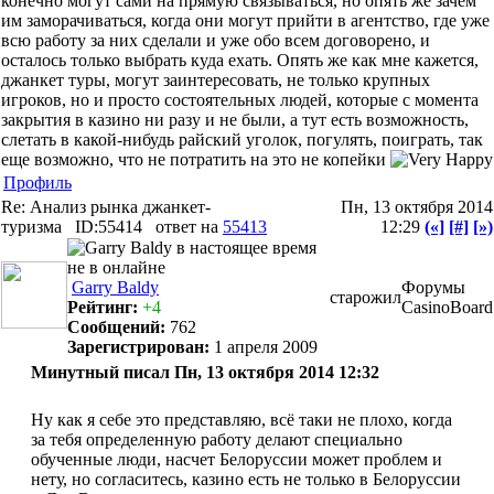
конечно могут сами на прямую связываться, но опять же зачем
им заморачиваться, когда они могут прийти в агентство, где уже
всю работу за них сделали и уже обо всем договорено, и
осталось только выбрать куда ехать. Опять же как мне кажется,
джанкет туры, могут заинтересовать, не только крупных
игроков, но и просто состоятельных людей, которые с момента
закрытия в казино ни разу и не были, а тут есть возможность,
слетать в какой-нибудь райский уголок, погулять, поиграть, так
еще возможно, что не потратить на это не копейки
Профиль
Re: Анализ рынка джанкет-
Пн, 13 октября 2014
туризма
ID:55414
ответ на
55413
12:29
(«]
[#]
[»)
Garry Baldy
Форумы
старожил
Рейтинг:
+4
CasinoBoard
Сообщений:
762
Зарегистрирован:
1 апреля 2009
Минутный писал Пн, 13 октября 2014 12:32
Ну как я себе это представляю, всё таки не плохо, когда
за тебя определенную работу делают специально
обученные люди, насчет Белоруссии может проблем и
нету, но согласитесь, казино есть не только в Белоруссии