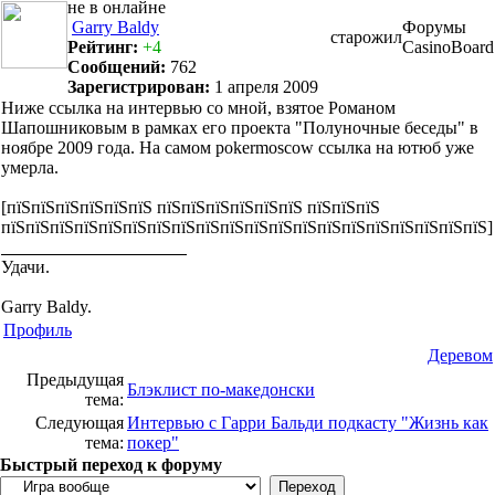
Garry Baldy
Форумы
старожил
Рейтинг:
+4
CasinoBoard
Сообщений:
762
Зарегистрирован:
1 апреля 2009
Ниже ссылка на интервью со мной, взятое Романом
Шапошниковым в рамках его проекта "Полуночные беседы" в
ноябре 2009 года. На самом pokermoscow ссылка на ютюб уже
умерла.
[пїЅпїЅпїЅпїЅпїЅпїЅ пїЅпїЅпїЅпїЅпїЅпїЅ пїЅпїЅпїЅ
пїЅпїЅпїЅпїЅпїЅпїЅпїЅпїЅпїЅпїЅпїЅпїЅпїЅпїЅпїЅпїЅпїЅпїЅпїЅпїЅ]
Удачи.
Garry Baldy.
Профиль
Деревом
Предыдущая
Блэклист по-македонски
тема:
Следующая
Интервью с Гарри Бальди подкасту "Жизнь как
тема:
покер"
Быстрый переход к форуму