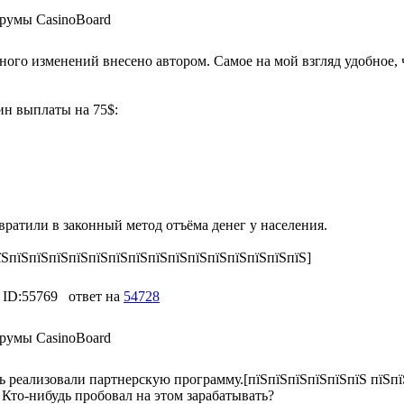
румы CasinoBoard
ного изменений внесено автором. Самое на мой взгляд удобное, 
рин выплаты на 75$:
вратили в законный метод отъёма денег у населения.
їЅпїЅпїЅпїЅпїЅпїЅпїЅпїЅпїЅпїЅпїЅпїЅпїЅпїЅпїЅпїЅ]
ID:55769
ответ на
54728
румы CasinoBoard
 реализовали партнерскую программу.[пїЅпїЅпїЅпїЅпїЅпїЅ пїЅпї
 Кто-нибудь пробовал на этом зарабатывать?