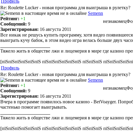
Профиль
Re: Roulette Lucker - новая программа для выигрыша в рулетку?
Semenn
Рейтинг:
+1
незнакомец
Фо
Сообщений:
9
Зарегистрирован:
16 августа 2011
Все никак не решусь купить программу, хотя видео появившееся 
выиграть кучу бабок, в этом видео игра велась больше двух час
Тяжело жить в обществе лжи и лицемерия в мире где казино пре
[пїЅпїЅпїЅпїЅпїЅпїЅ пїЅпїЅпїЅпїЅпїЅпїЅ пїЅпїЅпїЅ пїЅпїЅпїЅпїЅп
Профиль
Re: Roulette Lucker - новая программа для выигрыша в рулетку?
Semenn
Рейтинг:
+1
незнакомец
Фо
Сообщений:
9
Зарегистрирован:
16 августа 2011
Вчера в программе появилось новое казино - BetVoayger. Попробо
частенько помогает выигрывать.
Тяжело жить в обществе лжи и лицемерия в мире где казино пре
[пїЅпїЅпїЅпїЅпїЅпїЅ пїЅпїЅпїЅпїЅпїЅпїЅ пїЅпїЅпїЅ пїЅпїЅпїЅпїЅп