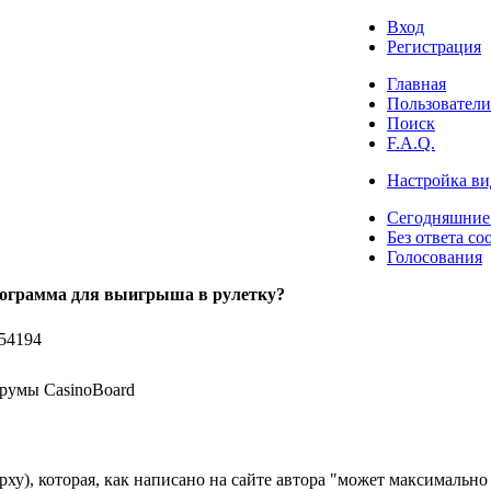
Вход
Регистрация
Главная
Пользователи
Поиск
F.A.Q.
Настройка ви
Сегодняшние
Без ответа со
Голосования
программа для выигрыша в рулетку?
54194
румы CasinoBoard
рху), которая, как написано на сайте автора "может максимально