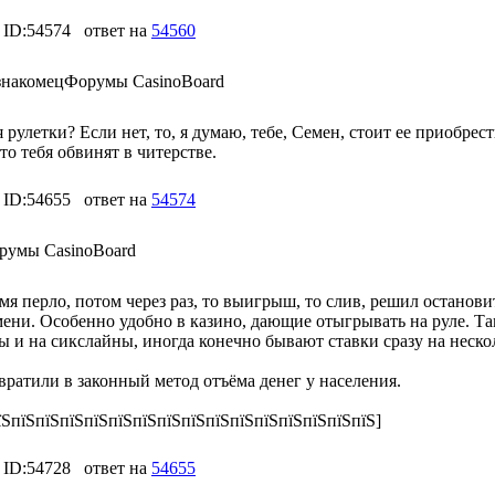
ID:54574
ответ на
54560
знакомец
Форумы CasinoBoard
улетки? Если нет, то, я думаю, тебе, Семен, стоит ее приобрести
то тебя обвинят в читерстве.
ID:54655
ответ на
54574
румы CasinoBoard
емя перло, потом через раз, то выигрыш, то слив, решил останови
мени. Особенно удобно в казино, дающие отыгрывать на руле. Т
ны и на сикслайны, иногда конечно бывают ставки сразу на неско
вратили в законный метод отъёма денег у населения.
їЅпїЅпїЅпїЅпїЅпїЅпїЅпїЅпїЅпїЅпїЅпїЅпїЅпїЅпїЅпїЅ]
ID:54728
ответ на
54655