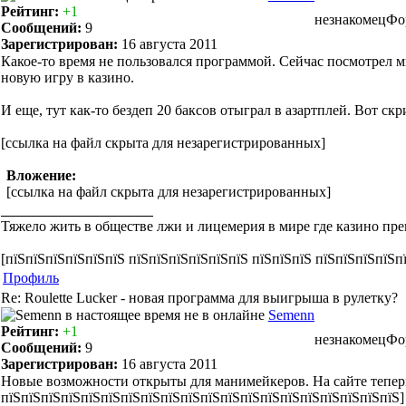
Рейтинг:
+1
незнакомец
Фо
Сообщений:
9
Зарегистрирован:
16 августа 2011
Какое-то время не пользовался программой. Сейчас посмотрел м
новую игру в казино.
И еще, тут как-то бездеп 20 баксов отыграл в азартплей. Вот ск
[ссылка на файл скрыта для незарегистрированных]
Вложение:
[ссылка на файл скрыта для незарегистрированных]
Тяжело жить в обществе лжи и лицемерия в мире где казино пре
[пїЅпїЅпїЅпїЅпїЅпїЅ пїЅпїЅпїЅпїЅпїЅпїЅ пїЅпїЅпїЅ пїЅпїЅпїЅпїЅп
Профиль
Re: Roulette Lucker - новая программа для выигрыша в рулетку?
Semenn
Рейтинг:
+1
незнакомец
Фо
Сообщений:
9
Зарегистрирован:
16 августа 2011
Новые возможности открыты для манимейкеров. На сайте теперь
пїЅпїЅпїЅпїЅпїЅпїЅпїЅпїЅпїЅпїЅпїЅпїЅпїЅпїЅпїЅпїЅпїЅпїЅпїЅпїЅ]