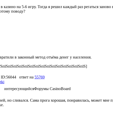
в казино на 5-6 игру. Тогда я решил каждый раз регаться заново
 этому поводу?
вратили в законный метод отъёма денег у населения.
їЅпїЅпїЅпїЅпїЅпїЅпїЅпїЅпїЅпїЅпїЅпїЅпїЅпїЅпїЅпїЅ]
ID:56044
ответ на
55769
tki
интересующийся
Форумы CasinoBoard
 ней, но сливался. Сама прога хорошая, понравилась, может мне 
ке.