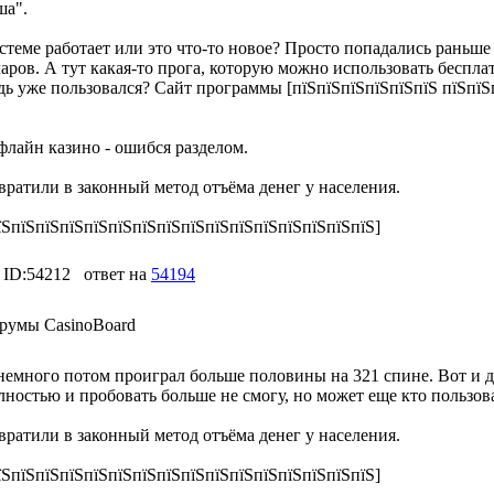
ша".
системе работает или это что-то новое? Просто попадались раньш
ларов. А тут какая-то прога, которую можно использовать беспл
дь уже пользовался? Сайт программы [пїЅпїЅпїЅпїЅпїЅпїЅ пїЅпїЅ
флайн казино - ошибся разделом.
вратили в законный метод отъёма денег у населения.
їЅпїЅпїЅпїЅпїЅпїЅпїЅпїЅпїЅпїЅпїЅпїЅпїЅпїЅпїЅпїЅ]
ID:54212
ответ на
54194
румы CasinoBoard
емного потом проиграл больше половины на 321 спине. Вот и дум
ностью и пробовать больше не смогу, но может еще кто пользова
вратили в законный метод отъёма денег у населения.
їЅпїЅпїЅпїЅпїЅпїЅпїЅпїЅпїЅпїЅпїЅпїЅпїЅпїЅпїЅпїЅ]