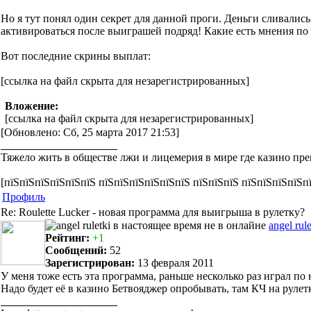
Но я тут понял один секрет для данной проги. Деньги сливались 
активироваться после выиграшей подряд! Какие есть мнения по
Вот последние скрины выплат:
[ссылка на файл скрыта для незарегистрированных]
Вложение:
[ссылка на файл скрыта для незарегистрированных]
[Обновлено: Сб, 25 марта 2017 21:53]
Тяжело жить в обществе лжи и лицемерия в мире где казино пре
[пїЅпїЅпїЅпїЅпїЅпїЅ пїЅпїЅпїЅпїЅпїЅпїЅ пїЅпїЅпїЅ пїЅпїЅпїЅпїЅп
Профиль
Re: Roulette Lucker - новая программа для выигрыша в рулетку?
angel rule
Рейтинг:
+1
Сообщений:
52
Зарегистрирован:
13 февраля 2011
У меня тоже есть эта программа, раньше несколько раз играл по
Надо будет её в казино Бетвояджер опробывать, там КЧ на рулет