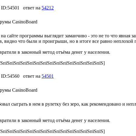
ID:54501
ответ на
54212
румы CasinoBoard
на сайте программы выглядит заманчиво - это не то что явная за
ов, видно что были и проигрыши, но в итоге все равно неплохой
вратили в законный метод отъёма денег у населения.
їЅпїЅпїЅпїЅпїЅпїЅпїЅпїЅпїЅпїЅпїЅпїЅпїЅпїЅпїЅпїЅ]
ID:54560
ответ на
54501
румы CasinoBoard
вал сыграть в нем в рулетку без зеро, как рекомендовано и непло
вратили в законный метод отъёма денег у населения.
їЅпїЅпїЅпїЅпїЅпїЅпїЅпїЅпїЅпїЅпїЅпїЅпїЅпїЅпїЅпїЅ]