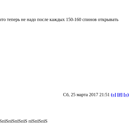
что теперь не надо после каждых 150-160 спинов открывать
Сб, 25 марта 2017 21:51
(«]
[#]
[»)
ЅпїЅпїЅпїЅпїЅ пїЅпїЅпїЅ