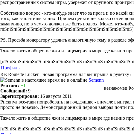
распространенных систем игры, убережет от крупного проигры
Собственно вопрос - кто-нибудь знает что за прога и по какой 
того, как заплатишь за них. Причем цены в несколько сотен дол
заманчиво, но в чем-то должен же быть подвох. Может кто-нибу
пїЅпїЅпїЅпїЅпїЅпїЅпїЅпїЅпїЅпїЅпїЅпїЅпїЅпїЅпїЅпїЅпїЅпїЅпїЅпїЅ]
PS. Просьба модератору удалить аналогичную тему в разделе оф
Тяжело жить в обществе лжи и лицемерия в мире где казино пре
[пїЅпїЅпїЅпїЅпїЅпїЅ пїЅпїЅпїЅпїЅпїЅпїЅ пїЅпїЅпїЅ пїЅпїЅпїЅпїЅп
Профиль
Re: Roulette Lucker - новая программа для выигрыша в рулетку?
Semenn
Рейтинг:
+1
незнакомец
Фо
Сообщений:
9
Зарегистрирован:
16 августа 2011
Рискнул все-таки попробовать на голдфишке - вначале выиграл н
просто не повезло. Демонстрационный период выбрал почти пол
Тяжело жить в обществе лжи и лицемерия в мире где казино пре
[пїЅпїЅпїЅпїЅпїЅпїЅ пїЅпїЅпїЅпїЅпїЅпїЅ пїЅпїЅпїЅ пїЅпїЅпїЅпїЅп