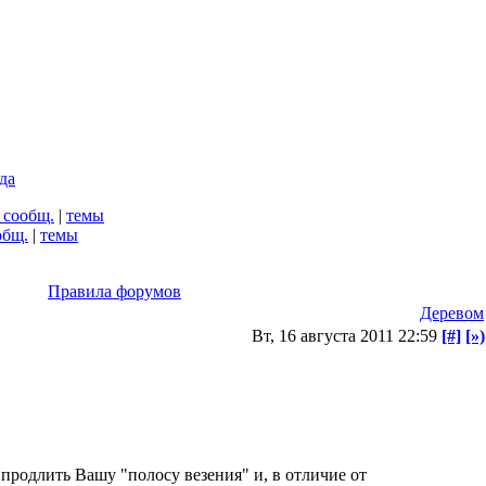
да
 сообщ.
|
темы
общ.
|
темы
Правила форумов
Деревом
Вт, 16 августа 2011 22:59
[#]
[»)
 продлить Вашу "полосу везения" и, в отличие от