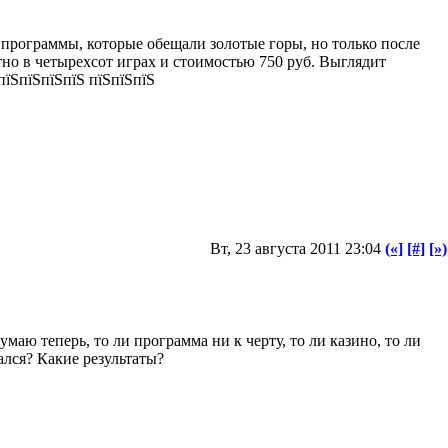
е программы, которые обещали золотые горы, но только после
атно в четырехсот играх и стоимостью 750 руб. Выглядит
пїЅпїЅпїЅпїЅ пїЅпїЅпїЅ
Вт, 23 августа 2011 23:04
(«]
[#]
[»)
аю теперь, то ли программа ни к черту, то ли казино, то ли
лся? Какие результаты?