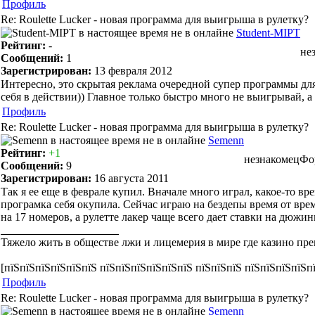
Профиль
Re: Roulette Lucker - новая программа для выигрыша в рулетку?
Student-MIPT
Рейтинг:
-
не
Сообщений:
1
Зарегистрирован:
13 февраля 2012
Интересно, это скрытая реклама очередной супер программы для р
себя в действии)) Главное только быстро много не выигрывай, а 
Профиль
Re: Roulette Lucker - новая программа для выигрыша в рулетку?
Semenn
Рейтинг:
+1
незнакомец
Фо
Сообщений:
9
Зарегистрирован:
16 августа 2011
Так я ее еще в феврале купил. Вначале много играл, какое-то вр
програмка себя окупила. Сейчас играю на бездепы время от вре
на 17 номеров, а рулетте лакер чаще всего дает ставки на дюжи
Тяжело жить в обществе лжи и лицемерия в мире где казино пре
[пїЅпїЅпїЅпїЅпїЅпїЅ пїЅпїЅпїЅпїЅпїЅпїЅ пїЅпїЅпїЅ пїЅпїЅпїЅпїЅп
Профиль
Re: Roulette Lucker - новая программа для выигрыша в рулетку?
Semenn