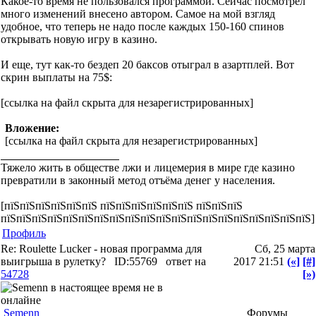
Какое-то время не пользовался программой. Сейчас посмотрел
много изменений внесено автором. Самое на мой взгляд
удобное, что теперь не надо после каждых 150-160 спинов
открывать новую игру в казино.
И еще, тут как-то бездеп 20 баксов отыграл в азартплей. Вот
скрин выплаты на 75$:
[ссылка на файл скрыта для незарегистрированных]
Вложение:
[ссылка на файл скрыта для незарегистрированных]
Тяжело жить в обществе лжи и лицемерия в мире где казино
превратили в законный метод отъёма денег у населения.
[пїЅпїЅпїЅпїЅпїЅпїЅ пїЅпїЅпїЅпїЅпїЅпїЅ пїЅпїЅпїЅ
пїЅпїЅпїЅпїЅпїЅпїЅпїЅпїЅпїЅпїЅпїЅпїЅпїЅпїЅпїЅпїЅпїЅпїЅпїЅпїЅ]
Профиль
Re: Roulette Lucker - новая программа для
Сб, 25 марта
выигрыша в рулетку?
ID:55769
ответ на
2017 21:51
(«]
[#]
54728
[»)
Semenn
Форумы