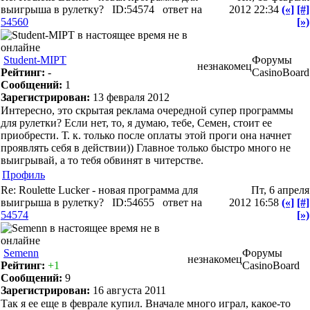
выигрыша в рулетку?
ID:54574
ответ на
2012 22:34
(«]
[#]
54560
[»)
Student-MIPT
Форумы
незнакомец
Рейтинг:
-
CasinoBoard
Сообщений:
1
Зарегистрирован:
13 февраля 2012
Интересно, это скрытая реклама очередной супер программы
для рулетки? Если нет, то, я думаю, тебе, Семен, стоит ее
приобрести. Т. к. только после оплаты этой проги она начнет
проявлять себя в действии)) Главное только быстро много не
выигрывай, а то тебя обвинят в читерстве.
Профиль
Re: Roulette Lucker - новая программа для
Пт, 6 апреля
выигрыша в рулетку?
ID:54655
ответ на
2012 16:58
(«]
[#]
54574
[»)
Semenn
Форумы
незнакомец
Рейтинг:
+1
CasinoBoard
Сообщений:
9
Зарегистрирован:
16 августа 2011
Так я ее еще в феврале купил. Вначале много играл, какое-то