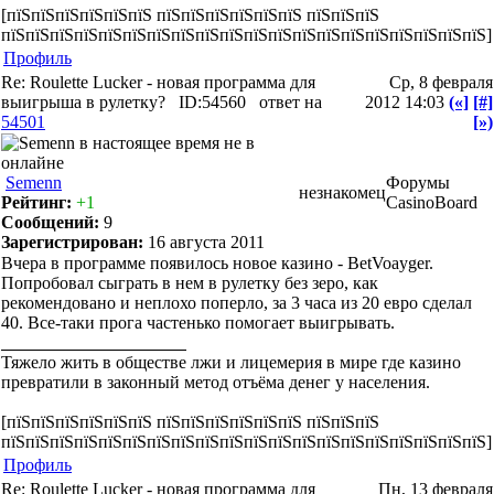
[пїЅпїЅпїЅпїЅпїЅпїЅ пїЅпїЅпїЅпїЅпїЅпїЅ пїЅпїЅпїЅ
пїЅпїЅпїЅпїЅпїЅпїЅпїЅпїЅпїЅпїЅпїЅпїЅпїЅпїЅпїЅпїЅпїЅпїЅпїЅпїЅ]
Профиль
Re: Roulette Lucker - новая программа для
Ср, 8 февраля
выигрыша в рулетку?
ID:54560
ответ на
2012 14:03
(«]
[#]
54501
[»)
Semenn
Форумы
незнакомец
Рейтинг:
+1
CasinoBoard
Сообщений:
9
Зарегистрирован:
16 августа 2011
Вчера в программе появилось новое казино - BetVoayger.
Попробовал сыграть в нем в рулетку без зеро, как
рекомендовано и неплохо поперло, за 3 часа из 20 евро сделал
40. Все-таки прога частенько помогает выигрывать.
Тяжело жить в обществе лжи и лицемерия в мире где казино
превратили в законный метод отъёма денег у населения.
[пїЅпїЅпїЅпїЅпїЅпїЅ пїЅпїЅпїЅпїЅпїЅпїЅ пїЅпїЅпїЅ
пїЅпїЅпїЅпїЅпїЅпїЅпїЅпїЅпїЅпїЅпїЅпїЅпїЅпїЅпїЅпїЅпїЅпїЅпїЅпїЅ]
Профиль
Re: Roulette Lucker - новая программа для
Пн, 13 февраля