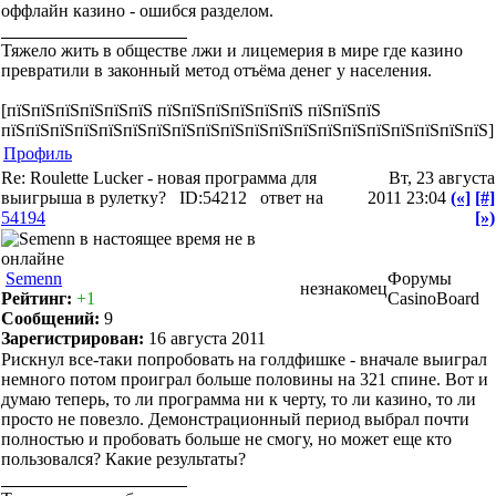
оффлайн казино - ошибся разделом.
Тяжело жить в обществе лжи и лицемерия в мире где казино
превратили в законный метод отъёма денег у населения.
[пїЅпїЅпїЅпїЅпїЅпїЅ пїЅпїЅпїЅпїЅпїЅпїЅ пїЅпїЅпїЅ
пїЅпїЅпїЅпїЅпїЅпїЅпїЅпїЅпїЅпїЅпїЅпїЅпїЅпїЅпїЅпїЅпїЅпїЅпїЅпїЅ]
Профиль
Re: Roulette Lucker - новая программа для
Вт, 23 августа
выигрыша в рулетку?
ID:54212
ответ на
2011 23:04
(«]
[#]
54194
[»)
Semenn
Форумы
незнакомец
Рейтинг:
+1
CasinoBoard
Сообщений:
9
Зарегистрирован:
16 августа 2011
Рискнул все-таки попробовать на голдфишке - вначале выиграл
немного потом проиграл больше половины на 321 спине. Вот и
думаю теперь, то ли программа ни к черту, то ли казино, то ли
просто не повезло. Демонстрационный период выбрал почти
полностью и пробовать больше не смогу, но может еще кто
пользовался? Какие результаты?