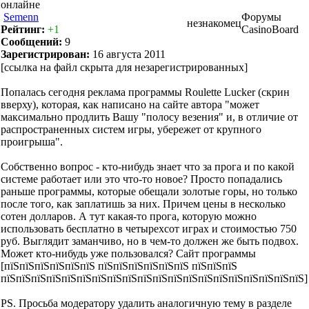
Semenn
Форумы
незнакомец
Рейтинг:
+1
CasinoBoard
Сообщений:
9
Зарегистрирован:
16 августа 2011
[ссылка на файл скрыта для незарегистрированных]
Попалась сегодня реклама программы Roulette Lucker (скрин
вверху), которая, как написано на сайте автора "может
максимально продлить Вашу "полосу везения" и, в отличие от
распространенных систем игры, убережет от крупного
проигрыша".
Собственно вопрос - кто-нибудь знает что за прога и по какой
системе работает или это что-то новое? Просто попадались
раньше программы, которые обещали золотые горы, но только
после того, как заплатишь за них. Причем цены в несколько
сотен долларов. А тут какая-то прога, которую можно
использовать бесплатно в четырехсот играх и стоимостью 750
руб. Выглядит заманчиво, но в чем-то должен же быть подвох.
Может кто-нибудь уже пользовался? Сайт программы
[пїЅпїЅпїЅпїЅпїЅпїЅ пїЅпїЅпїЅпїЅпїЅпїЅ пїЅпїЅпїЅ
пїЅпїЅпїЅпїЅпїЅпїЅпїЅпїЅпїЅпїЅпїЅпїЅпїЅпїЅпїЅпїЅпїЅпїЅпїЅпїЅ]
PS. Просьба модератору удалить аналогичную тему в разделе