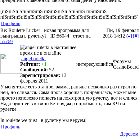
превратили в законный метод отъёма денег у населения.
[пїЅпїЅпїЅпїЅпїЅпїЅ пїЅпїЅпїЅпїЅпїЅпїЅ пїЅпїЅпїЅ
пїЅпїЅпїЅпїЅпїЅпїЅпїЅпїЅпїЅпїЅпїЅпїЅпїЅпїЅпїЅпїЅпїЅпїЅпїЅпїЅ]
Профиль
Re: Roulette Lucker - новая программа для
Пн, 19 февраля
выигрыша в рулетку?
ID:56044
ответ на
2018 14:12
(«]
[#]
55769
angel ruletki
Форумы
Рейтинг:
+1
интересующийся
CasinoBoard
Сообщений:
52
Зарегистрирован:
13
февраля 2011
У меня тоже есть эта программа, раньше несколько раз играл по
ней, но сливался. Сама прога хорошая, понравилась, может мне
просто неповезло попасть на лохотронную рулетку вот и слился.
Надо будет её в казино Бетвояджер опробывать, там КЧ на
рулетке.
In roulette we trust - в рулетку мы веруем!
Профиль
Деревом