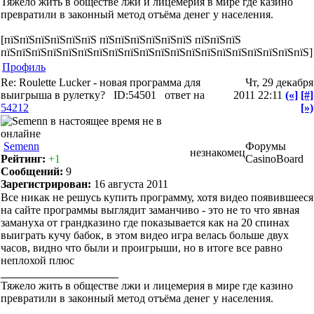
Тяжело жить в обществе лжи и лицемерия в мире где казино
превратили в законный метод отъёма денег у населения.
[пїЅпїЅпїЅпїЅпїЅпїЅ пїЅпїЅпїЅпїЅпїЅпїЅ пїЅпїЅпїЅ
пїЅпїЅпїЅпїЅпїЅпїЅпїЅпїЅпїЅпїЅпїЅпїЅпїЅпїЅпїЅпїЅпїЅпїЅпїЅпїЅ]
Профиль
Re: Roulette Lucker - новая программа для
Чт, 29 декабря
выигрыша в рулетку?
ID:54501
ответ на
2011 22:11
(«]
[#]
54212
[»)
Semenn
Форумы
незнакомец
Рейтинг:
+1
CasinoBoard
Сообщений:
9
Зарегистрирован:
16 августа 2011
Все никак не решусь купить программу, хотя видео появившееся
на сайте программы выглядит заманчиво - это не то что явная
замануха от грандказино где показывается как на 20 спинах
выиграть кучу бабок, в этом видео игра велась больше двух
часов, видно что были и проигрыши, но в итоге все равно
неплохой плюс
Тяжело жить в обществе лжи и лицемерия в мире где казино
превратили в законный метод отъёма денег у населения.