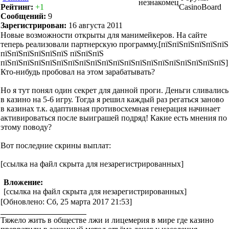
незнакомец
Рейтинг:
+1
CasinoBoard
Сообщений:
9
Зарегистрирован:
16 августа 2011
Новые возможности открыты для манимейкеров. На сайте
теперь реализовали партнерскую программу.[пїЅпїЅпїЅпїЅпїЅпїЅ
пїЅпїЅпїЅпїЅпїЅпїЅ пїЅпїЅпїЅ
пїЅпїЅпїЅпїЅпїЅпїЅпїЅпїЅпїЅпїЅпїЅпїЅпїЅпїЅпїЅпїЅпїЅпїЅпїЅпїЅ]
Кто-нибудь пробовал на этом зарабатывать?
Но я тут понял один секрет для данной проги. Деньги сливались
в казино на 5-6 игру. Тогда я решил каждый раз регаться заново
в казинах т.к. адаптивная противосхемная генерация начинает
активироваться после выиграшей подряд! Какие есть мнения по
этому поводу?
Вот последние скрины выплат:
[ссылка на файл скрыта для незарегистрированных]
Вложение:
[ссылка на файл скрыта для незарегистрированных]
[Обновлено: Сб, 25 марта 2017 21:53]
Тяжело жить в обществе лжи и лицемерия в мире где казино