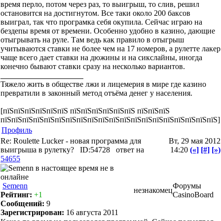
время перло, потом через раз, то выигрыш, то слив, решил
остановится на достигнутом. Все таки около 200 баксов
выиграл, так что програмка себя окупила. Сейчас играю на
бездепы время от времени. Особенно удобно в казино, дающие
отыгрывать на руле. Там ведь как правило в отыгрыш
учитываются ставки не более чем на 17 номеров, а рулетте лакер
чаще всего дает ставки на дюжины и на сикслайны, иногда
конечно бывают ставки сразу на несколько вариантов.
Тяжело жить в обществе лжи и лицемерия в мире где казино
превратили в законный метод отъёма денег у населения.
[пїЅпїЅпїЅпїЅпїЅпїЅ пїЅпїЅпїЅпїЅпїЅпїЅ пїЅпїЅпїЅ
пїЅпїЅпїЅпїЅпїЅпїЅпїЅпїЅпїЅпїЅпїЅпїЅпїЅпїЅпїЅпїЅпїЅпїЅпїЅпїЅ]
Профиль
Re: Roulette Lucker - новая программа для
Вт, 29 мая 2012
выигрыша в рулетку?
ID:54728
ответ на
14:20
(«]
[#]
[»)
54655
Semenn
Форумы
незнакомец
Рейтинг:
+1
CasinoBoard
Сообщений:
9
Зарегистрирован:
16 августа 2011