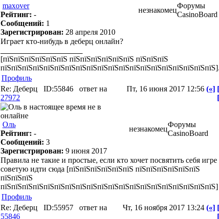
maxover
Форумы
незнакомец
Рейтинг:
-
CasinoBoard
Сообщений:
1
Зарегистрирован:
28 апреля 2010
Играет кто-нибудь в деберц онлайн?
[пїЅпїЅпїЅпїЅпїЅпїЅ пїЅпїЅпїЅпїЅпїЅпїЅ пїЅпїЅпїЅ
пїЅпїЅпїЅпїЅпїЅпїЅпїЅпїЅпїЅпїЅпїЅпїЅпїЅпїЅпїЅпїЅпїЅпїЅпїЅпїЅ]
Профиль
Re: Деберц
ID:55846
ответ на
Пт, 16 июня 2017 12:56
(«]
27972
Оль
Форумы
незнакомец
Рейтинг:
-
CasinoBoard
Сообщений:
3
Зарегистрирован:
9 июня 2017
Правила не такие и простые, если кто хочет посвятить себя игре
советую идти сюда [пїЅпїЅпїЅпїЅпїЅпїЅ пїЅпїЅпїЅпїЅпїЅпїЅ
пїЅпїЅпїЅ
пїЅпїЅпїЅпїЅпїЅпїЅпїЅпїЅпїЅпїЅпїЅпїЅпїЅпїЅпїЅпїЅпїЅпїЅпїЅпїЅ]
Профиль
Re: Деберц
ID:55957
ответ на
Чт, 16 ноября 2017 13:24
(«]
55846