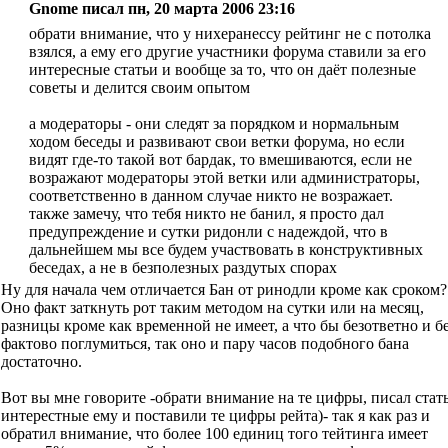
Gnome писал пн, 20 марта 2006 23:16
обрати внимание, что у нихеранессу рейтинг не с потолка
взялся, а ему его другие участники форума ставили за его
интересные статьи и вообще за то, что он даёт полезные
советы и делится своим опытом
а модераторы - они следят за порядком и нормальным
ходом беседы и развивают свои ветки форума, но если
видят где-то такой вот бардак, то вмешиваются, если не
возражают модераторы этой ветки или администраторы,
соответственно в данном случае никто не возражает.
также замечу, что тебя никто не банил, я просто дал
предупреждение и сутки ридонли с надеждой, что в
дальнейшем мы все будем участвовать в конструктивных
беседах, а не в безполезных раздутых спорах
Ну для начала чем отличается Бан от ринодли кроме как сроком?
Оно факт заткнуть рот таким методом на сутки или на месяц,
разницы кроме как временной не имеет, а что бы безответно и б
фактово поглумиться, так оно и пару часов подобного бана
достаточно.
Вот вы мне говорите -обрати внимание на те цифры, писал стат
интерестные ему и поставили те цифры рейта)- так я как раз и
обратил внимание, что более 100 единиц того тейтинга имеет