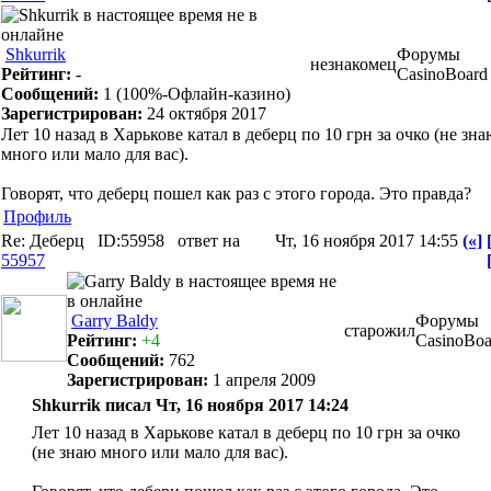
Shkurrik
Форумы
незнакомец
Рейтинг:
-
CasinoBoard
Сообщений:
1
(100%-Офлайн-казино)
Зарегистрирован:
24 октября 2017
Лет 10 назад в Харькове катал в деберц по 10 грн за очко (не зн
много или мало для вас).
Говорят, что деберц пошел как раз с этого города. Это правда?
Профиль
Re: Деберц
ID:55958
ответ на
Чт, 16 ноября 2017 14:55
(«]
55957
Garry Baldy
Форумы
старожил
Рейтинг:
+4
CasinoBoa
Сообщений:
762
Зарегистрирован:
1 апреля 2009
Shkurrik писал Чт, 16 ноября 2017 14:24
Лет 10 назад в Харькове катал в деберц по 10 грн за очко
(не знаю много или мало для вас).