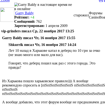
55964
(«]
Garry Baldy
Форумы
старожил
Рейтинг:
+4
CasinoBoa
Сообщений:
762
Зарегистрирован:
1 апреля 2009
vip-grinders писал Ср, 22 ноября 2017 13:25
Garry Baldy писал Чт, 16 ноября 2017 15:55
Shkurrik писал Чт, 16 ноября 2017 14:24
Лет 10 назад в Харькове катал в деберц по 10 грн за очко
(не знаю много или мало для вас).
Говорят, что деберц пошел как раз с этого города. Это
правда?
Из Харькова пошло харьковское правило))) А вообще
рекомендую спросить в [пїЅпїЅпїЅпїЅпїЅпїЅ пїЅпїЅпїЅпїЅпїЅпїЅ
пїЅпїЅпїЅ
пїЅпїЅпїЅпїЅпїЅпїЅпїЅпїЅпїЅпїЅпїЅпїЅпїЅпїЅпїЅпїЅпїЅпїЅпїЅпїЅ
А вообще добавлю, что этот форум вообще не предназначен дл