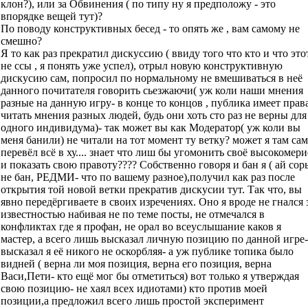
клон?), или за Обвинения ( по типу ну я предположу - это
впорядке вещей тут)?
По поводу конструктивных бесед - то опять же , вам самому не
смешно?
Я то как раз прекратил дискуссию ( ввиду того что кто и что это
не ссы , я понять уже успел), отрыл новую конструктивную
дискусию сам, попросил по нормальному не вмешиваться в неё
данного почитателя говорить сьезжаючи( уж коли наши мнения
разные на данную игру- в конце то концов , публика имеет прав
читать мнения разных людей, будь они хоть сто раз не верны для
одного индивидума)- так может вы как Модератор( уж коли вы
меня банили) не читали на тот момент ту ветку? может я там сам
перевёл всё в ху.... знает что лиш бы угомонить своё высокомери
и показать свою правоту???? Cобственно говоря и бан я ( ай сор
не бан, РЕДМИ- что по вашему разное),получил как раз после
открытия той новой ветки прекратив дискусии тут. Так что, вы
явно передёргиваете в своих изречениях. Оно я вроде не гнался 
известностью набивая не по теме посты, не отмечался в
конфликтах где я профан, не орал во всеуслышание каков я
мастер, а всего лишь высказал личную позицию по данной игре-
высказал я её никого не оскорбляя- а уж публике топика было
видней ( верна ли моя позиция, верна его позиция, верна
Васи,Пети- кто ещё мог бы отметиться) вот только я утверждая
свою позицию- не хаял всех идиотами) кто против моей
позиции,а предложил всего лишь простой эксперимент