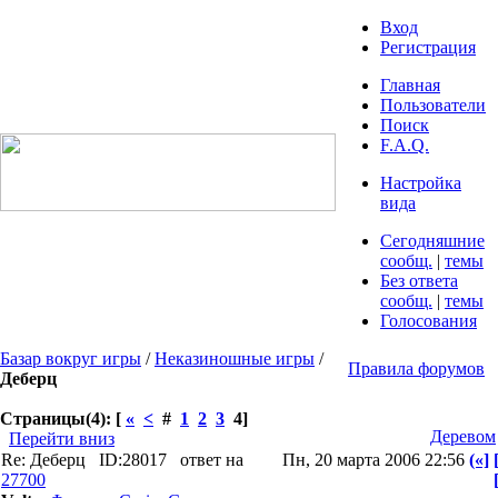
Вход
Регистрация
Главная
Пользователи
Поиск
F.A.Q.
Настройка
вида
Сегодняшние
сообщ.
|
темы
Без ответа
сообщ.
|
темы
Голосования
Базар вокруг игры
/
Неказиношные игры
/
Правила форумов
Деберц
Страницы(4): [
«
<
#
1
2
3
4]
Деревом
Перейти вниз
Re: Деберц
ID:28017
ответ на
Пн, 20 марта 2006 22:56
(«]
27700