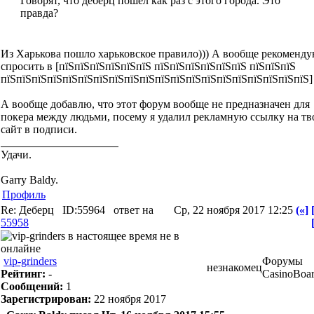
Говорят, что деберц пошел как раз с этого города. Это
правда?
Из Харькова пошло харьковское правило))) А вообще рекоменд
спросить в [пїЅпїЅпїЅпїЅпїЅпїЅ пїЅпїЅпїЅпїЅпїЅпїЅ пїЅпїЅпїЅ
пїЅпїЅпїЅпїЅпїЅпїЅпїЅпїЅпїЅпїЅпїЅпїЅпїЅпїЅпїЅпїЅпїЅпїЅпїЅпїЅ]
А вообще добавлю, что этот форум вообще не предназначен для
покера между людьми, посему я удалил рекламную ссылку на тв
сайт в подписи.
Удачи.
Garry Baldy.
Профиль
Re: Деберц
ID:55964
ответ на
Ср, 22 ноября 2017 12:25
(«]
55958
vip-grinders
Форумы
незнакомец
Рейтинг:
-
CasinoBoa
Сообщений:
1
Зарегистрирован:
22 ноября 2017