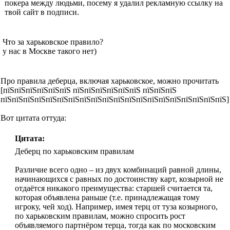
покера между людьми, посему я удалил рекламную ссылку на
твой сайт в подписи.
Что за харьковское правило?
у нас в Москве такого нет)
Про правила деберца, включая харьковское, можно прочитать
[пїЅпїЅпїЅпїЅпїЅпїЅ пїЅпїЅпїЅпїЅпїЅпїЅ пїЅпїЅпїЅ
пїЅпїЅпїЅпїЅпїЅпїЅпїЅпїЅпїЅпїЅпїЅпїЅпїЅпїЅпїЅпїЅпїЅпїЅпїЅпїЅ]
Вот цитата оттуда:
Цитата:
Деберц по харьковским правилам
Различие всего одно – из двух комбинаций равной длины,
начинающихся с равных по достоинству карт, козырной не
отдаётся никакого преимущества: старшей считается та,
которая объявлена раньше (т.е. принадлежащая тому
игроку, чей ход). Например, имея терц от туза козырного,
по харьковским правилам, можно спросить рост
объявляемого партнёром терца, тогда как по московским