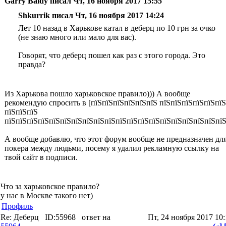
Garry Baldy писал Чт, 16 ноября 2017 15:55
Shkurrik писал Чт, 16 ноября 2017 14:24
Лет 10 назад в Харькове катал в деберц по 10 грн за очко
(не знаю много или мало для вас).
Говорят, что деберц пошел как раз с этого города. Это
правда?
Из Харькова пошло харьковское правило))) А вообще
рекомендую спросить в [пїЅпїЅпїЅпїЅпїЅпїЅ пїЅпїЅпїЅпїЅпїЅпїЅ
пїЅпїЅпїЅ
пїЅпїЅпїЅпїЅпїЅпїЅпїЅпїЅпїЅпїЅпїЅпїЅпїЅпїЅпїЅпїЅпїЅпїЅпїЅпїЅ
А вообще добавлю, что этот форум вообще не предназначен дл
покера между людьми, посему я удалил рекламную ссылку на
твой сайт в подписи.
Что за харьковское правило?
у нас в Москве такого нет)
Профиль
Re: Деберц
ID:55968
ответ на
Пт, 24 ноября 2017 10: