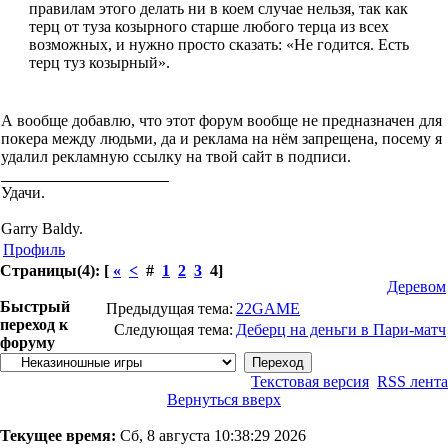
правилам этого делать ни в коем случае нельзя, так как
терц от туза козырного старше любого терца из всех
возможных, и нужно просто сказать: «Не годится. Есть
терц туз козырный».
А вообще добавлю, что этот форум вообще не предназначен для
покера между людьми, да и реклама на нём запрещена, посему я
удалил рекламную ссылку на твой сайт в подписи.
Удачи.
Garry Baldy.
Профиль
Страницы(4): [
«
<
#
1
2
3
4]
Деревом
Быстрый
Предыдущая тема:
22GAME
переход к
Следующая тема:
Деберц на деньги в Пари-матч
форуму
Текстовая версия
RSS лента
Вернуться вверх
Текущее время:
Сб, 8 августа 10:38:29 2026