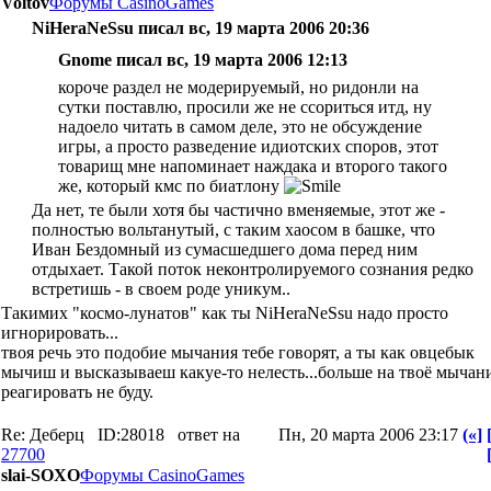
Voltov
Форумы CasinoGames
NiHeraNeSsu писал вс, 19 марта 2006 20:36
Gnome писал вс, 19 марта 2006 12:13
короче раздел не модерируемый, но ридонли на
сутки поставлю, просили же не ссориться итд, ну
надоело читать в самом деле, это не обсуждение
игры, а просто разведение идиотских споров, этот
товарищ мне напоминает наждака и второго такого
же, который кмс по биатлону
Да нет, те были хотя бы частично вменяемые, этот же -
полностью вольтанутый, с таким хаосом в башке, что
Иван Бездомный из сумасшедшего дома перед ним
отдыхает. Такой поток неконтролируемого сознания редко
встретишь - в своем роде уникум..
Такимих "космо-лунатов" как ты NiHeraNeSsu надо просто
игнорировать...
твоя речь это подобие мычания тебе говорят, а ты как овцебык
мычиш и высказываеш какуе-то нелесть...больше на твоё мычан
реагировать не буду.
Re: Деберц
ID:28018
ответ на
Пн, 20 марта 2006 23:17
(«]
27700
slai-SOXO
Форумы CasinoGames