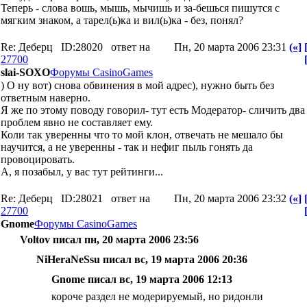
Теперь - слова вошь, мышь, мычишь и за-бешься пишутся с
мягким знаком, а тарел(ь)ка и вил(ь)ка - без, понял?
Re: Деберц
ID:28020
ответ на
Пн, 20 марта 2006 23:31
(«]
27700
slai-SOXO
Форумы CasinoGames
) О ну вот) снова обвинения в мой адрес), нужно быть без
ответным наверно.
Я же по этому поводу говорил- тут есть Модератор- сличить два 
проблем явно не составляет ему.
Коли так уверенны что то мой клон, отвечать не мешало бы
научится, а не уверенны - так и нефиг пыль гонять да
провоцировать.
А, я позабыл, у вас тут рейтинги...
Re: Деберц
ID:28021
ответ на
Пн, 20 марта 2006 23:32
(«]
27700
Gnome
Форумы CasinoGames
Voltov писал пн, 20 марта 2006 23:56
NiHeraNeSsu писал вс, 19 марта 2006 20:36
Gnome писал вс, 19 марта 2006 12:13
короче раздел не модерируемый, но ридонли