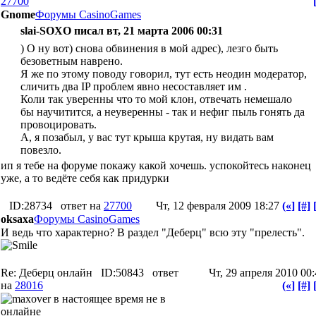
27700
Gnome
Форумы CasinoGames
slai-SOXO писал вт, 21 марта 2006 00:31
) О ну вот) снова обвинения в мой адрес), лезго быть
безоветным наврено.
Я же по этому поводу говорил, тут есть неодин модератор,
сличить два IP проблем явно несоставляет им .
Коли так уверенны что то мой клон, отвечать немешало
бы научитится, а неуверенны - так и нефиг пыль гонять да
провоцировать.
А, я позабыл, у вас тут крыша крутая, ну видать вам
повезло.
ип я тебе на форуме покажу какой хочешь. успокойтесь наконец
уже, а то ведёте себя как придурки
ID:28734
ответ на
27700
Чт, 12 февраля 2009 18:27
(«]
[#]
oksaxa
Форумы CasinoGames
И ведь что характерно? В раздел "Деберц" всю эту "прелесть".
Re: Деберц онлайн
ID:50843
ответ
Чт, 29 апреля 2010 00
на
28016
(«]
[#]