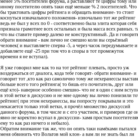
менее 5% посетителей форума, а раставляют те цифры тому или
иному посетителю опять таки ещё меньше % 2 посетителей. Что
бы трактовать цифры рейтинга и обращать внимание- то стоит
коснуться изначального положения- изночально тот же рейтинг
ведь не был у всех по 0 - соответсвенно была элита которая себя
признала грамотнее всех остальных и была масса всех равных. т
что вы ставите пример далеко не конструктивный. Да и говорит
обрати внимание - вам лично не смешно коли вы серьёзный
человек( и выставляете сперва -5, а через часок передумываете и
добавляете ещё -25 при том что в споры в тот промежуток
времени я не вступал).
Я уже говорил мне как то на тот рейтинг плевать, просто уж
воздержаться от диалога, кода тебе говорят- обрати внимание- и
говорит тот ,кто как раз самолично тому же нехеранессы выстав
больше всего того рейтинга( то бишь его почитатель, друг или
ещё кто)- наверное особенно смешно- что не я один с ним вступ
в этой ветке в дискусию и не мне одному вы лично понизили то
рейтинг( при этом нехеранессы, вы попросту покрывали и это
некасается только этой ветки, я прочёл множество дискуссий
данного форума, в том числе и с его участием, и примеров где о
явно не коректно всупал в дискуссии- хамя простым посетителя
ему то как раз ничего и небыло).
Обратим внимание так же, что он опять таки намёками пытался
меня обвинить что Вольтов мой клон- а вам ли не знать был ли