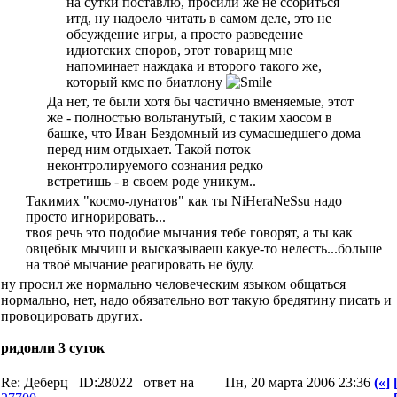
на сутки поставлю, просили же не ссориться
итд, ну надоело читать в самом деле, это не
обсуждение игры, а просто разведение
идиотских споров, этот товарищ мне
напоминает наждака и второго такого же,
который кмс по биатлону
Да нет, те были хотя бы частично вменяемые, этот
же - полностью вольтанутый, с таким хаосом в
башке, что Иван Бездомный из сумасшедшего дома
перед ним отдыхает. Такой поток
неконтролируемого сознания редко
встретишь - в своем роде уникум..
Такимих "космо-лунатов" как ты NiHeraNeSsu надо
просто игнорировать...
твоя речь это подобие мычания тебе говорят, а ты как
овцебык мычиш и высказываеш какуе-то нелесть...больше
на твоё мычание реагировать не буду.
ну просил же нормально человеческим языком общаться
нормально, нет, надо обязательно вот такую бредятину писать и
провоцировать других.
ридонли 3 суток
Re: Деберц
ID:28022
ответ на
Пн, 20 марта 2006 23:36
(«]