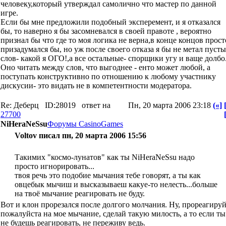
человеку,который утверждал самолично что мастер по данной
игре.
Если бы мне предложили подобный эксперемент, и я отказался
бы, то наверно я бы засомневался в своей правоте , вероятно
признал бы что где то моя логика не верна,в конце концов прост
призадумался бы, но уж после своего отказа я бы не метал пуст
слов- какой я ОГО!,а все остальные- спорщики угу и ваще долбо.
Оно читать между слов, что выгоднее - енто может любой, а
поступать конструктивно по отношению к любому участнику
дискусии- это видать не в компетентности модератора.
Re: Деберц
ID:28019
ответ на
Пн, 20 марта 2006 23:18
(«]
27700
NiHeraNeSsu
Форумы CasinoGames
Voltov писал пн, 20 марта 2006 15:56
Такимих "космо-лунатов" как ты NiHeraNeSsu надо
просто игнорировать...
твоя речь это подобие мычания тебе говорят, а ты как
овцебык мычиш и высказываеш какуе-то нелесть...больше
на твоё мычание реагировать не буду.
Вот и клон прорезался после долгого молчания. Ну, прореагиру
пожалуйста на мое мычание, сделай такую милость, а то если ты
не будешь реагировать, не переживу ведь.