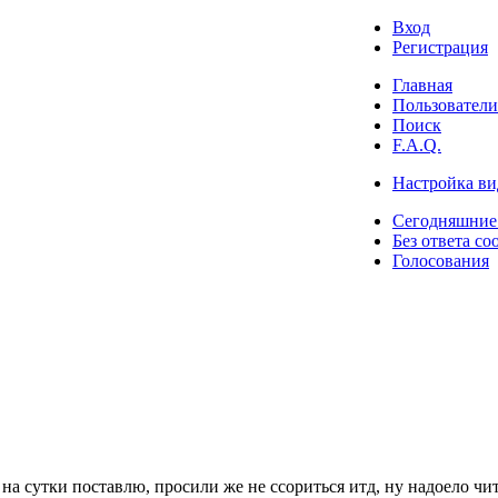
Вход
Регистрация
Главная
Пользователи
Поиск
F.A.Q.
Настройка ви
Сегодняшние
Без ответа со
Голосования
а сутки поставлю, просили же не ссориться итд, ну надоело чит