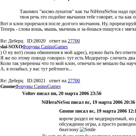
Такимих "космо-лунатов" как ты NiHeraNeSsu надо про
твоя речь это подобие мычания тебе говорят, а ты как
Вот и клон прорезался после долгого молчания. Ну, прореагируй
Теперь - слова вошь, мышь, мычишь и за-бешься пишутся с мягким 
Re: Деберц
ID:28020
ответ на
27700
slai-SOXO
Форумы CasinoGames
) О ну вот) снова обвинения в мой адрес), нужно быть без отве
Я же по этому поводу говорил- тут есть Модератор- сличить два 
Коли так уверенны что то мой клон, отвечать не мешало бы науч
А, я позабыл, у вас тут рейтинги...
Re: Деберц
ID:28021
ответ на
27700
Gnome
Форумы CasinoGames
Voltov писал пн, 20 марта 2006 23:56
NiHeraNeSsu писал вс, 19 марта 2006 20:36
Gnome писал вс, 19 марта 2006 12:
короче раздел не модерируемый, но р
обсуждение игры, а просто разведен
биатлону