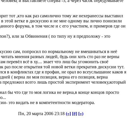
еловек( и выставляете сперва -5, а через часок передумываете
ворит тот ,кто как раз самолично тому же нехеранессы выставил
ил в этой ветке в дискусию и не мне одному вы лично понизили
анного форума, в том числе и с его участием, и примеров где он
он?), или за Обвинения ( по типу ну я предположу - это
искусию сам, попросил по нормальному не вмешиваться в неё
читать мнения разных людей, будь они хоть сто раз не верны
м перевёл всё в ху.... знает что лиш бы угомонить своё
ак раз после открытия той новой ветки прекратив дискусии тут.
ался в конфликтах где я профан, не орал во всеуслышание каков я
дней ( верна ли моя позиция, верна его позиция, верна
и,а предложил всего лишь простой эксперимент человеку,который
нал бы что где то моя логика не верна,в конце концов просто
...
ии- это видать не в компетентности модератора.
Пн, 20 марта 2006 23:18
(«]
[#]
[»)