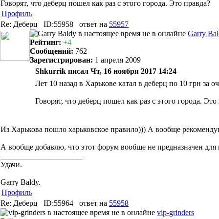
Говорят, что деберц пошел как раз с этого города. Это правда?
Профиль
Re: Деберц
ID:55958
ответ на
55957
Garry Ba
Рейтинг:
+4
Сообщений:
762
Зарегистрирован:
1 апреля 2009
Shkurrik писал Чт, 16 ноября 2017 14:24
Лет 10 назад в Харькове катал в деберц по 10 грн за о
Говорят, что деберц пошел как раз с этого города. Это
Из Харькова пошло харьковское правило))) А вообще рекомендую 
А вообще добавлю, что этот форум вообще не предназначен для 
Удачи.
Garry Baldy.
Профиль
Re: Деберц
ID:55964
ответ на
55958
vip-grinders