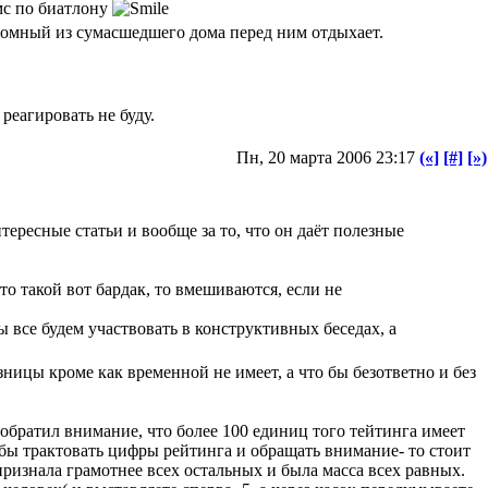
мс по биатлону
здомный из сумасшедшего дома перед ним отдыхает.
реагировать не буду.
Пн, 20 марта 2006 23:17
(«]
[#]
[»)
тересные статьи и вообще за то, что он даёт полезные
то такой вот бардак, то вмешиваются, если не
ы все будем участвовать в конструктивных беседах, а
зницы кроме как временной не имеет, а что бы безответно и без
 обратил внимание, что более 100 единиц того тейтинга имеет
бы трактовать цифры рейтинга и обращать внимание- то стоит
 признала грамотнее всех остальных и была масса всех равных.