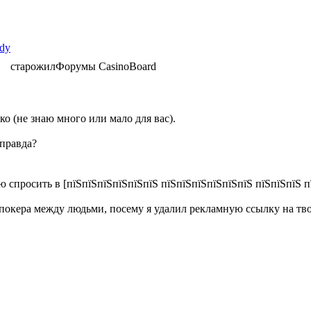
ldy
старожил
Форумы CasinoBoard
чко (не знаю много или мало для вас).
 правда?
спросить в [пїЅпїЅпїЅпїЅпїЅпїЅ пїЅпїЅпїЅпїЅпїЅпїЅ пїЅпїЅпїЅ п
покера между людьми, посему я удалил рекламную ссылку на тво