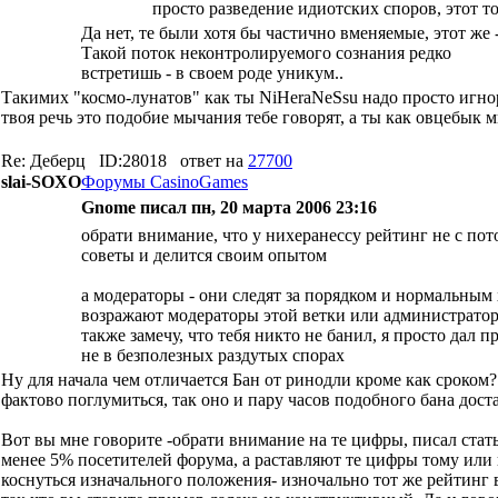
просто разведение идиотских споров, этот 
Да нет, те были хотя бы частично вменяемые, этот же
Такой поток неконтролируемого сознания редко
встретишь - в своем роде уникум..
Такимих "космо-лунатов" как ты NiHeraNeSsu надо просто игнор
твоя речь это подобие мычания тебе говорят, а ты как овцебык 
Re: Деберц
ID:28018
ответ на
27700
slai-SOXO
Форумы CasinoGames
Gnome писал пн, 20 марта 2006 23:16
обрати внимание, что у нихеранессу рейтинг не с пото
советы и делится своим опытом
а модераторы - они следят за порядком и нормальным 
возражают модераторы этой ветки или администраторы
также замечу, что тебя никто не банил, я просто дал
не в безполезных раздутых спорах
Ну для начала чем отличается Бан от ринодли кроме как сроком?
фактово поглумиться, так оно и пару часов подобного бана дост
Вот вы мне говорите -обрати внимание на те цифры, писал стать
менее 5% посетителей форума, а раставляют те цифры тому или
коснуться изначального положения- изночально тот же рейтинг в