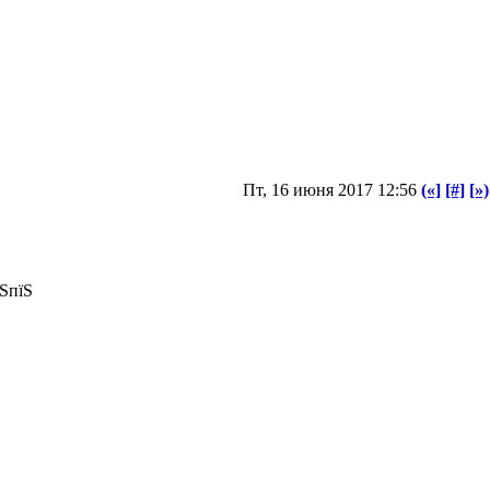
Пт, 16 июня 2017 12:56
(«]
[#]
[»)
їЅпїЅ