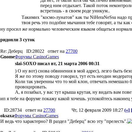
Да нет, те были хотя бы частично вменяемые
перед ним отдыхает. Такой поток неконтрол
встретишь - в своем роде уникум..
Такимих "космо-лунатов" как ты NiHeraNeSsu надо пр
твоя речь это подобие мычания тебе говорят, а ты ка
ну просил же нормально человеческим языком общаться нормальн
ридонли 3 суток
Re: Деберц
ID:28022
ответ на
27700
Gnome
Форумы CasinoGames
slai-SOXO писал вт, 21 марта 2006 00:31
) О ну вот) снова обвинения в мой адрес), лезго быть бе
Я же по этому поводу говорил, тут есть неодин модератор
Коли так уверенны что то мой клон, отвечать немешало б
провоцировать.
А, я позабыл, у вас тут крыша крутая, ну видать вам пове
ип я тебе на форуме покажу какой хочешь. успокойтесь наконец у
ID:28734
ответ на
27700
Чт, 12 февраля 2009 18:27
(«]
oksaxa
Форумы CasinoGames
И ведь что характерно? В раздел "Деберц" всю эту "прелесть".