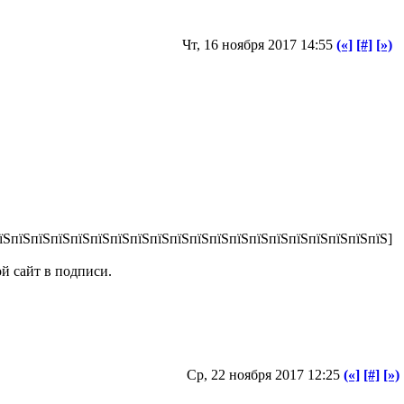
Чт, 16 ноября 2017 14:55
(«]
[#]
[»)
їЅпїЅпїЅпїЅпїЅпїЅпїЅпїЅпїЅпїЅпїЅпїЅпїЅпїЅпїЅпїЅпїЅпїЅпїЅпїЅ]
й сайт в подписи.
Ср, 22 ноября 2017 12:25
(«]
[#]
[»)