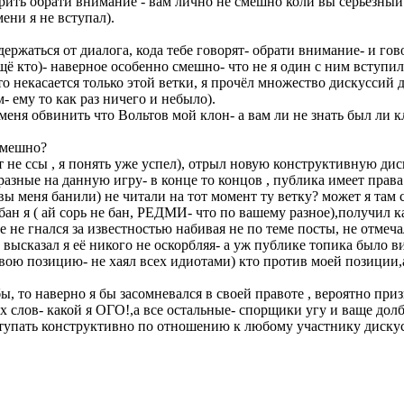
рить обрати внимание - вам лично не смешно коли вы серьёзный ч
ени я не вступал).
держаться от диалога, кода тебе говорят- обрати внимание- и го
ещё кто)- наверное особенно смешно- что не я один с ним вступ
о некасается только этой ветки, я прочёл множество дискуссий д
- ему то как раз ничего и небыло).
еня обвинить что Вольтов мой клон- а вам ли не знать был ли кл
 смешно?
тот не ссы , я понять уже успел), отрыл новую конструктивную д
зные на данную игру- в конце то концов , публика имеет права 
 меня банили) не читали на тот момент ту ветку? может я там са
ан я ( ай сорь не бан, РЕДМИ- что по вашему разное),получил к
е не гнался за известностью набивая не по теме посты, не отмеч
высказал я её никого не оскорбляя- а уж публике топика было ви
 свою позицию- не хаял всех идиотами) кто против моей позици
, то наверно я бы засомневался в своей правоте , вероятно приз
х слов- какой я ОГО!,а все остальные- спорщики угу и ваще долбо
ступать конструктивно по отношению к любому участнику дискус