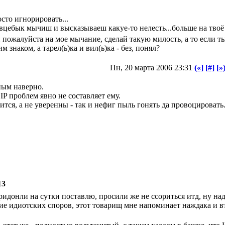
сто игнорировать...
 овцебык мычиш и высказываеш какуе-то нелесть...больше на твоё
 пожалуйста на мое мычание, сделай такую милость, а то если ты
знаком, а тарел(ь)ка и вил(ь)ка - без, понял?
Пн, 20 марта 2006 23:31
(«]
[#]
[»
тным наверно.
IP проблем явно не составляет ему.
ится, а не уверенны - так и нефиг пыль гонять да провоцировать
13
идонли на сутки поставлю, просили же не ссориться итд, ну надо
ие идиотских споров, этот товарищ мне напоминает наждака и вт