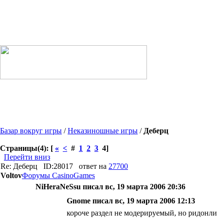
Базар вокруг игры
/
Неказиношные игры
/
Деберц
Страницы(4): [
«
<
#
1
2
3
4]
Перейти вниз
Re: Деберц
ID:28017
ответ на
27700
Voltov
Форумы CasinoGames
NiHeraNeSsu писал вс, 19 марта 2006 20:36
Gnome писал вс, 19 марта 2006 12:13
короче раздел не модерируемый, но ридонли н