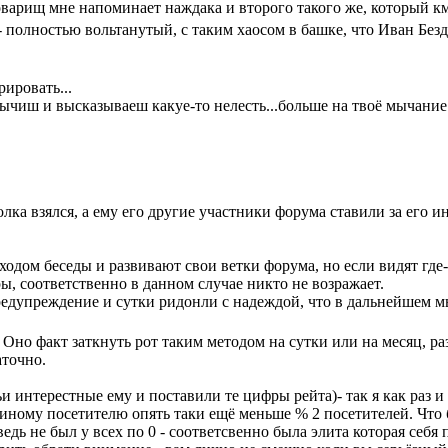
товарищ мне напоминает наждака и второго такого же, который к
 - полностью вольтанутый, с таким хаосом в башке, что Иван Бе
ировать...
мычиш и высказываеш какуе-то нелесть...больше на твоё мычание 
лка взялся, а ему его другие участники форума ставили за его ин
ходом беседы и развивают свои ветки форума, но если видят где-
, соответственно в данном случае никто не возражает.
 предупреждение и сутки ридонли с надеждой, что в дальнейшем м
 Оно факт заткнуть рот таким методом на сутки или на месяц, ра
аточно.
и интерестные ему и поставили те цифры рейта)- так я как раз и
 иному посетителю опять таки ещё меньше % 2 посетителей. Что 
едь не был у всех по 0 - соответсвенно была элита которая себя