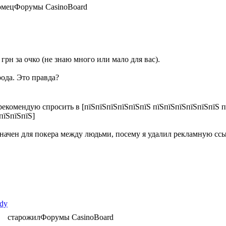
омец
Форумы CasinoBoard
 грн за очко (не знаю много или мало для вас).
рода. Это правда?
екомендую спросить в [пїЅпїЅпїЅпїЅпїЅпїЅ пїЅпїЅпїЅпїЅпїЅпїЅ п
пїЅпїЅпїЅ]
начен для покера между людьми, посему я удалил рекламную ссы
ldy
старожил
Форумы CasinoBoard