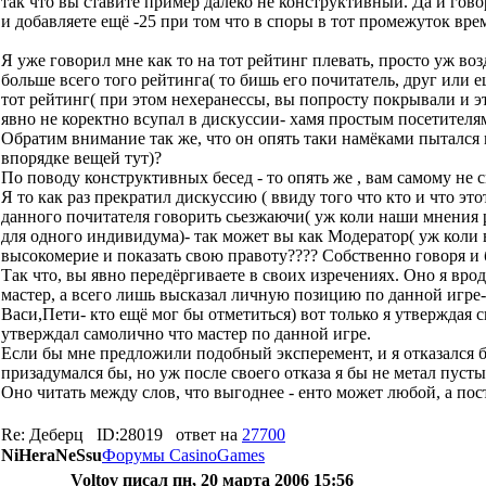
так что вы ставите пример далеко не конструктивный. Да и гово
и добавляете ещё -25 при том что в споры в тот промежуток врем
Я уже говорил мне как то на тот рейтинг плевать, просто уж воз
больше всего того рейтинга( то бишь его почитатель, друг или 
тот рейтинг( при этом нехеранессы, вы попросту покрывали и эт
явно не коректно всупал в дискуссии- хамя простым посетителям
Обратим внимание так же, что он опять таки намёками пытался м
впорядке вещей тут)?
По поводу конструктивных бесед - то опять же , вам самому не
Я то как раз прекратил дискуссию ( ввиду того что кто и что э
данного почитателя говорить сьезжаючи( уж коли наши мнения ра
для одного индивидума)- так может вы как Модератор( уж коли вы
высокомерие и показать свою правоту???? Cобственно говоря и б
Так что, вы явно передёргиваете в своих изречениях. Оно я врод
мастер, а всего лишь высказал личную позицию по данной игре- 
Васи,Пети- кто ещё мог бы отметиться) вот только я утверждая
утверждал самолично что мастер по данной игре.
Если бы мне предложили подобный эксперемент, и я отказался бы
призадумался бы, но уж после своего отказа я бы не метал пусты
Оно читать между слов, что выгоднее - енто может любой, а по
Re: Деберц
ID:28019
ответ на
27700
NiHeraNeSsu
Форумы CasinoGames
Voltov писал пн, 20 марта 2006 15:56