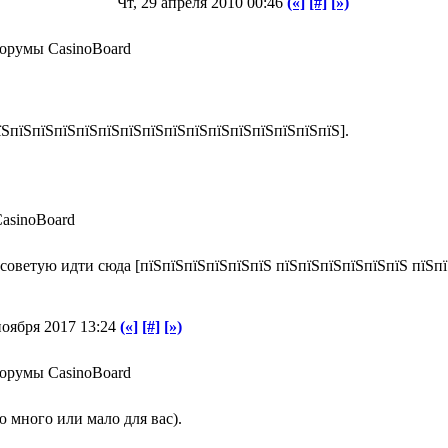
Чт, 29 апреля 2010 00:46
(«]
[#]
[»)
орумы CasinoBoard
їЅпїЅпїЅпїЅпїЅпїЅпїЅпїЅпїЅпїЅпїЅпїЅпїЅпїЅпїЅпїЅ].
asinoBoard
 советую идти сюда [пїЅпїЅпїЅпїЅпїЅпїЅ пїЅпїЅпїЅпїЅпїЅпїЅ пїЅп
ноября 2017 13:24
(«]
[#]
[»)
орумы CasinoBoard
аю много или мало для вас).