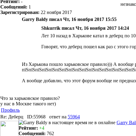
Рейтинг:
-
незнак
Сообщений:
1
Зарегистрирован:
22 ноября 2017
Garry Baldy писал Чт, 16 ноября 2017 15:55
Shkurrik писал Чт, 16 ноября 2017 14:24
Лет 10 назад в Харькове катал в деберц по 10
Говорят, что деберц пошел как раз с этого го
Из Харькова пошло харьковское правило))) А вообще р
пїЅпїЅпїЅпїЅпїЅпїЅпїЅпїЅпїЅпїЅпїЅпїЅпїЅпїЅпїЅпїЅпїЅ
А вообще добавлю, что этот форум вообще не предназ
Что за харьковское правило?
у нас в Москве такого нет)
Профиль
Re: Деберц
ID:55968
ответ на
55964
Garry Ba
Рейтинг:
+4
Сообщений:
762