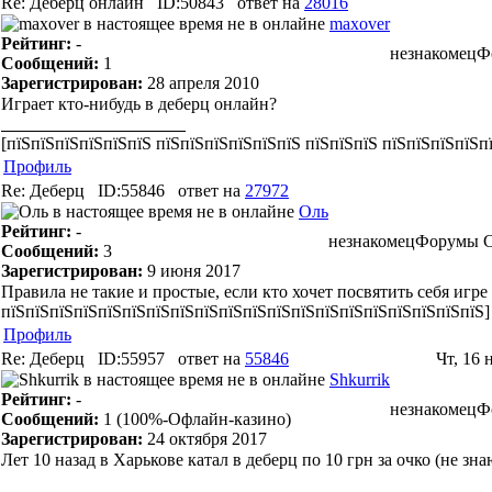
Re: Деберц онлайн
ID:50843
ответ на
28016
maxover
Рейтинг:
-
незнакомец
Ф
Сообщений:
1
Зарегистрирован:
28 апреля 2010
Играет кто-нибудь в деберц онлайн?
[пїЅпїЅпїЅпїЅпїЅпїЅ пїЅпїЅпїЅпїЅпїЅпїЅ пїЅпїЅпїЅ пїЅпїЅпїЅпїЅп
Профиль
Re: Деберц
ID:55846
ответ на
27972
Оль
Рейтинг:
-
незнакомец
Форумы C
Сообщений:
3
Зарегистрирован:
9 июня 2017
Правила не такие и простые, если кто хочет посвятить себя игре
пїЅпїЅпїЅпїЅпїЅпїЅпїЅпїЅпїЅпїЅпїЅпїЅпїЅпїЅпїЅпїЅпїЅпїЅпїЅпїЅ]
Профиль
Re: Деберц
ID:55957
ответ на
55846
Чт, 16 
Shkurrik
Рейтинг:
-
незнакомец
Ф
Сообщений:
1
(100%-Офлайн-казино)
Зарегистрирован:
24 октября 2017
Лет 10 назад в Харькове катал в деберц по 10 грн за очко (не зн