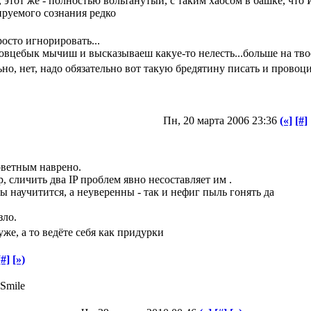
, этот же - полностью вольтанутый, с таким хаосом в башке, чт
ируемого сознания редко
осто игнорировать...
к овцебык мычиш и высказываеш какуе-то нелесть...больше на тво
о, нет, надо обязательно вот такую бредятину писать и провоци
Пн, 20 марта 2006 23:36
(«]
[#]
зоветным наврено.
, сличить два IP проблем явно несоставляет им .
ы научитится, а неуверенны - так и нефиг пыль гонять да
зло.
же, а то ведёте себя как придурки
[#]
[»)