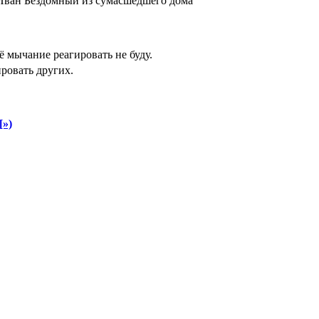
о Иван Бездомный из сумасшедшего дома
ё мычание реагировать не буду.
ровать других.
[»)