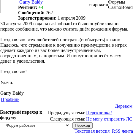
Garry Baldy
Форумы
старожил
Рейтинг:
+4
CasinoBoard
Сообщений:
762
Зарегистрирован:
1 апреля 2009
30 августа 2009 года на casinoboard.ru было опубликовано
первое сообщение, что можно считать днём рождения форума.
Поздравляю всех любителей поиграть (и обыграть) казино.
Надеюсь, что стремление к получению преимущества в играх
сделает каждого из вас более целеустремлённым,
сосредоточенным, напористым. И попутно принесёт массу
денег и удовольствия.
Поздравляю!
Удачи.
Garry Baldy.
Профиль
Деревом
Быстрый переход к
Предыдущая тема:
Перекличка!
форуму
Следующая тема:
Не могу отправить ЛС
Текстовая версия
RSS лента