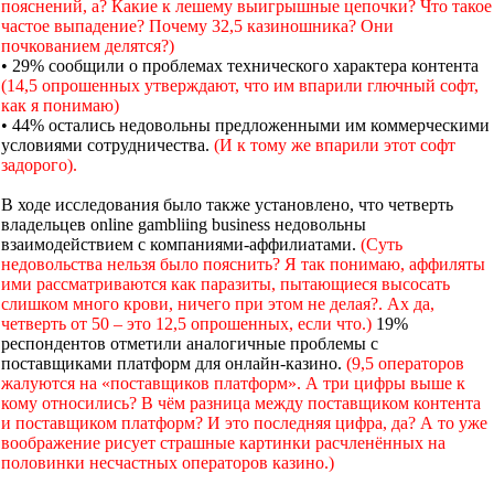
пояснений, а? Какие к лешему выигрышные цепочки? Что такое
частое выпадение? Почему 32,5 казиношника? Они
почкованием делятся?)
• 29% сообщили о проблемах технического характера контента
(14,5 опрошенных утверждают, что им впарили глючный софт,
как я понимаю)
• 44% остались недовольны предложенными им коммерческими
условиями сотрудничества.
(И к тому же впарили этот софт
задорого).
В ходе исследования было также установлено, что четверть
владельцев online gambliing business недовольны
взаимодействием с компаниями-аффилиатами.
(Суть
недовольства нельзя было пояснить? Я так понимаю, аффиляты
ими рассматриваются как паразиты, пытающиеся высосать
слишком много крови, ничего при этом не делая?. Ах да,
четверть от 50 – это 12,5 опрошенных, если что.)
19%
респондентов отметили аналогичные проблемы с
поставщиками платформ для онлайн-казино.
(9,5 операторов
жалуются на «поставщиков платформ». А три цифры выше к
кому относились? В чём разница между поставщиком контента
и поставщиком платформ? И это последняя цифра, да? А то уже
воображение рисует страшные картинки расчленённых на
половинки несчастных операторов казино.)