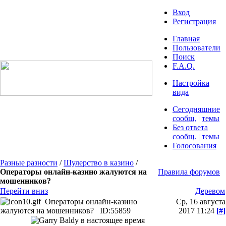
Вход
Регистрация
Главная
Пользователи
Поиск
F.A.Q.
Настройка
вида
Сегодняшние
сообщ.
|
темы
Без ответа
сообщ.
|
темы
Голосования
Разные разности
/
Шулерство в казино
/
Операторы онлайн-казино жалуются на
Правила форумов
мошенников?
Перейти вниз
Деревом
Операторы онлайн-казино
Ср, 16 августа
жалуются на мошенников?
ID:55859
2017 11:24
[#]