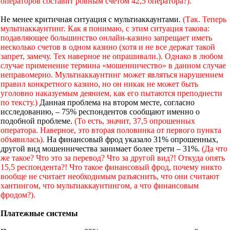
операторов составит ровным счётом 42,5 оператора?).
Не менее критичная ситуация с мультиаккаунтами.
(Так. Теперь
мультиаккаунтинг. Как я понимаю, с этим ситуация такова:
подавляющее большинство онлайн-казино запрещает иметь
несколько счетов в одном казино (хотя и не все держат такой
запрет, замечу. Тех наверное не опрашивали.). Однако в любом
случае применение термина «мошенничество» в данном случае
неправомерно. Мультиаккаунтинг может являться нарушением
правил конкретного казино, но он никак не может быть
уголовно наказуемым деянием, как его пытаются преподнести
по тексту.)
Данная проблема на втором месте, согласно
исследованию, – 75% респондентов сообщают именно о
подобной проблеме.
(То есть, значит, 37,5 опрошенных
оператора. Наверное, это вторая половинка от первого пункта
объявилась).
На финансовый фрод указало 31% опрошенных,
другой вид мошенничества занимает более трети – 31%.
(Да что
же такое? Что это за перевод? Что за другой вид?! Откуда опять
15,5 респондента?! Что такое финансовый фрод, почему никто
вообще не считает необходимым разъяснить, что они считают
хантингом, что мультиаккаунтингом, а что финансовым
фродом?).
Платежные системы