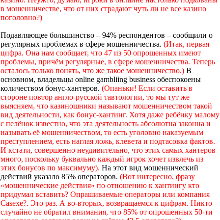
в мошенничестве, что от них страдают чуть ли не все казино
поголовно?)
Подавляющее большинство – 94% респондентов – сообщили о
регулярных проблемах в сфере мошенничества.
(Итак, первая
цифра. Она нам сообщает, что 47 из 50 опрошенных имеют
проблемы, причём регулярные, в сфере мошенничества. Теперь
осталось только понять, что же такое мошенничество.)
В
основном, владельцы online gambliing business обеспокоены
количеством бонус-хантеров.
(Опаньки! Если оставить в
стороне повтор англо-русской тавтологии, то мы тут же
выясняем, что казиношники называют мошенничеством такой
вид деятельности, как бонус-хантинг. Хотя даже ребёнку малому
с пелёнок известно, что эта деятельность абсолютна законна и
называть её мошенничеством, то есть уголовно наказуемым
преступлением, есть наглая ложь, клевета и подтасовка фактов.
И кстати, совершенно неудивительно, что этих самых хантеров
много, поскольку буквально каждый игрок хочет извлечь из
этих бонусов по максимуму).
На этот вид мошеннический
действий указало 85% операторов.
(Вот интересно, фразу
«мошеннические действия» по отношению к хантингу кто
придумал вставить? Опрашиваемые операторы или компания
Casexe?. Это раз. А во-вторых, возвращаемся к цифрам. Никто
случайно не обратил внимания, что 85% от опрошенных 50-ти