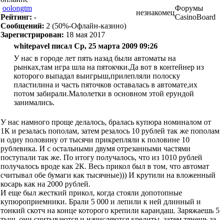
oolongtm
Форумы
незнакомец
Рейтинг:
-
CasinoBoard
Сообщений:
2
(50%-Офлайн-казино)
Зарегистрирован:
18 мая 2017
whitepavel писал Ср, 25 марта 2009 09:26
У нас в городе лет пять назад были автоматы на
рынках,там игра шла на пятокчки.Да вот в контейнер из
которого выпадал выигрыш,прилепляли полоску
пластилина и часть пяточков оставалась в автомате,их
потом забирали.Малолетки в основном этой ерундой
занимались.
У нас намного проще делалось, бралась купюра номиналом от
1К и резалась пополам, затем резалось 10 рублей так же пополам
и одну половину от тысячи прикрепляли к половине 10
рублевика. И с остальными двумя отрезанными частями
поступали так же. По итогу получалось, что из 1010 рублей
получалось вроде как 2К. Весь прикол был в том, что автомат
считывал обе бумаги как тысячные))) И крутили на вложенный
косарь как на 2000 рублей.
И еще был жесткий прикол, когда стояли допотопные
купюроприемники. Брали 5 000 и лепили к ней длинный и
тонкий скотч на конце которого крепили карандаш. Заряжаешь 5
тыщ, они считываются и начисляются кредиты, затем тянешь за