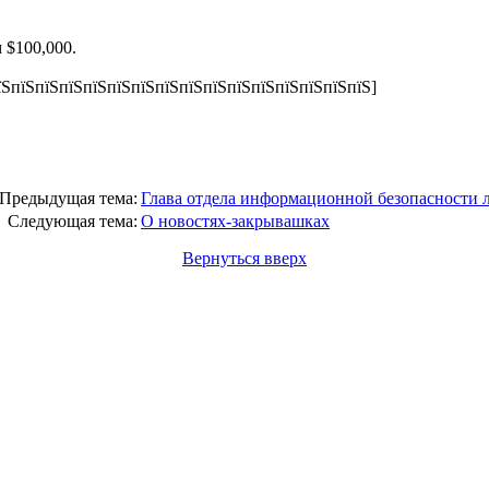
 $100,000.
їЅпїЅпїЅпїЅпїЅпїЅпїЅпїЅпїЅпїЅпїЅпїЅпїЅпїЅпїЅпїЅ]
Предыдущая тема:
Глава отдела информационной безопасности 
Следующая тема:
О новостях-закрывашках
Вернуться вверх