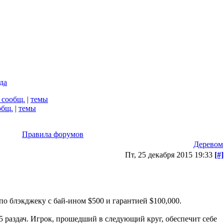
да
 сообщ.
|
темы
общ.
|
темы
Правила форумов
Деревом
Пт, 25 декабря 2015 19:33
[#]
по блэкджеку с бай-ином $500 и гарантией $100,000.
15 раздач. Игрок, прошедший в следующий круг, обеспечит себе