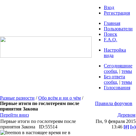
Вход
Регистрация
Главная
Пользователи
Поиск
F.A.Q.
Настройка
вида
Сегодняшние
сообщ.
|
темы
Без ответа
сообщ.
|
темы
Голосования
Разные разности
/
Обо всём и ни о чём
/
Первые итоги по гослотереям после
Правила форумов
принятия Закона
Перейти вниз
Деревом
Первые итоги по гослотереям после
Пн, 9 февраля 2015
принятия Закона
ID:55514
13:46
[#]
[»)