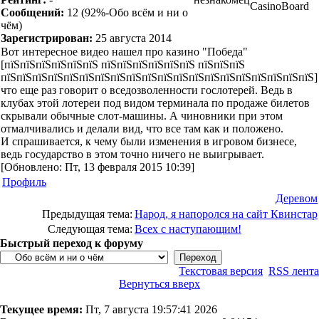
CasinoBoard
Сообщений:
12
(92%-Обо всём и ни о
чём)
Зарегистрирован:
25 августа 2014
Вот интересное видео нашел про казино "Победа"
[пїЅпїЅпїЅпїЅпїЅпїЅ пїЅпїЅпїЅпїЅпїЅпїЅ пїЅпїЅпїЅ
пїЅпїЅпїЅпїЅпїЅпїЅпїЅпїЅпїЅпїЅпїЅпїЅпїЅпїЅпїЅпїЅпїЅпїЅпїЅпїЅ]
что еще раз говорит о вседозволенности гослотерей. Ведь в
клубах этой лотереи под видом терминала по продаже билетов
скрывали обычные слот-машины. А чиновники при этом
отмалчивались и делали вид, что все там как и положено.
И спрашивается, к чему были изменения в игровом бизнесе,
ведь государство в этом точно ничего не выигрывает.
[Обновлено: Пт, 13 февраля 2015 10:39]
Профиль
Деревом
Предыдущая тема:
Народ, я напоролся на сайт Квинстар
Следующая тема:
Всех с наступающим!
Быстрый переход к форуму
Текстовая версия
RSS лента
Вернуться вверх
Текущее время:
Пт, 7 августа 19:57:41 2026