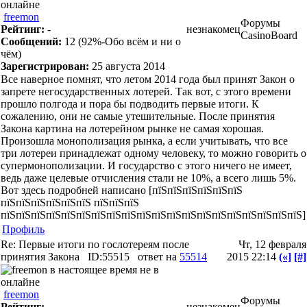
freemon
Форумы
Рейтинг:
-
незнакомец
CasinoBoard
Сообщений:
12
(92%-Обо всём и ни о
чём)
Зарегистрирован:
25 августа 2014
Все наверное помнят, что летом 2014 года был принят Закон о
запрете негосударственных лотерей. Так вот, с этого времени
прошло полгода и пора бы подводить первые итоги. К
сожалению, они не самые утешительные. После принятия
Закона картина на лотерейном рынке не самая хорошая.
Произошла монополизация рынка, а если учитывать, что все
три лотереи принадлежат одному человеку, то можно говорить о
супермонополизации. И государство с этого ничего не имеет,
ведь даже целевые отчисления стали не 10%, а всего лишь 5%.
Вот здесь подробней написано [пїЅпїЅпїЅпїЅпїЅпїЅ
пїЅпїЅпїЅпїЅпїЅпїЅ пїЅпїЅпїЅ
пїЅпїЅпїЅпїЅпїЅпїЅпїЅпїЅпїЅпїЅпїЅпїЅпїЅпїЅпїЅпїЅпїЅпїЅпїЅпїЅ]
Профиль
Re: Первые итоги по гослотереям после
Чт, 12 февраля
принятия Закона
ID:55515
ответ на
55514
2015 22:14
(«]
[#]
freemon
Форумы
Рейтинг:
-
незнакомец