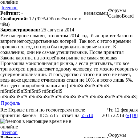
freemon
Форумы
Рейтинг:
-
незнакомец
CasinoBoard
Сообщений:
12
(92%-Обо всём и ни о
чём)
Зарегистрирован:
25 августа 2014
Все наверное помнят, что летом 2014 года был принят Закон о
запрете негосударственных лотерей. Так вот, с этого времени
прошло полгода и пора бы подводить первые итоги. К
сожалению, они не самые утешительные. После принятия
Закона картина на лотерейном рынке не самая хорошая.
Произошла монополизация рынка, а если учитывать, что все
три лотереи принадлежат одному человеку, то можно говорить о
супермонополизации. И государство с этого ничего не имеет,
ведь даже целевые отчисления стали не 10%, а всего лишь 5%.
Вот здесь подробней написано [пїЅпїЅпїЅпїЅпїЅпїЅ
пїЅпїЅпїЅпїЅпїЅпїЅ пїЅпїЅпїЅ
пїЅпїЅпїЅпїЅпїЅпїЅпїЅпїЅпїЅпїЅпїЅпїЅпїЅпїЅпїЅпїЅпїЅпїЅпїЅпїЅ]
Профиль
Re: Первые итоги по гослотереям после
Чт, 12 февраля
принятия Закона
ID:55515
ответ на
55514
2015 22:14
(«]
[#]
freemon
Форумы
Рейтинг:
-
незнакомец