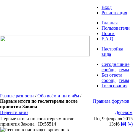
Вход
Регистрация
Главная
Пользователи
Поиск
F.A.Q.
Настройка
вида
Сегодняшние
сообщ.
|
темы
Без ответа
сообщ.
|
темы
Голосования
Разные разности
/
Обо всём и ни о чём
/
Первые итоги по гослотереям после
Правила форумов
принятия Закона
Перейти вниз
Деревом
Первые итоги по гослотереям после
Пн, 9 февраля 2015
принятия Закона
ID:55514
13:46
[#]
[»)