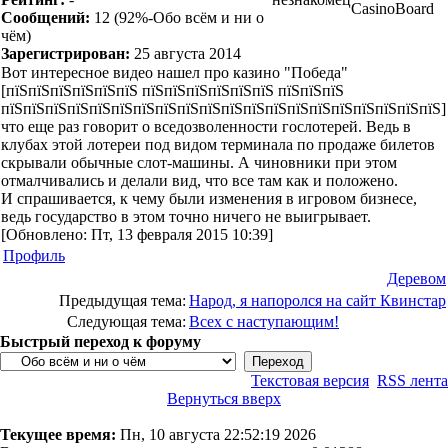
CasinoBoard
Сообщений:
12
(92%-Обо всём и ни о
чём)
Зарегистрирован:
25 августа 2014
Вот интересное видео нашел про казино "Победа"
[пїЅпїЅпїЅпїЅпїЅпїЅ пїЅпїЅпїЅпїЅпїЅпїЅ пїЅпїЅпїЅ
пїЅпїЅпїЅпїЅпїЅпїЅпїЅпїЅпїЅпїЅпїЅпїЅпїЅпїЅпїЅпїЅпїЅпїЅпїЅпїЅ]
что еще раз говорит о вседозволенности гослотерей. Ведь в
клубах этой лотереи под видом терминала по продаже билетов
скрывали обычные слот-машины. А чиновники при этом
отмалчивались и делали вид, что все там как и положено.
И спрашивается, к чему были изменения в игровом бизнесе,
ведь государство в этом точно ничего не выигрывает.
[Обновлено: Пт, 13 февраля 2015 10:39]
Профиль
Деревом
Предыдущая тема:
Народ, я напоролся на сайт Квинстар
Следующая тема:
Всех с наступающим!
Быстрый переход к форуму
Текстовая версия
RSS лента
Вернуться вверх
Текущее время:
Пн, 10 августа 22:52:19 2026