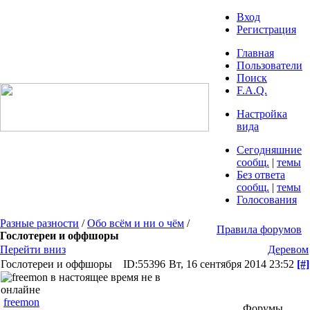
Вход
Регистрация
Главная
Пользователи
Поиск
F.A.Q.
Настройка
вида
Сегодняшние
сообщ.
|
темы
Без ответа
сообщ.
|
темы
Голосования
Разные разности
/
Обо всём и ни о чём
/
Правила форумов
Гослотереи и оффшоры
Перейти вниз
Деревом
Гослотереи и оффшоры
ID:55396
Вт, 16 сентября 2014 23:52
[#]
freemon
Форумы