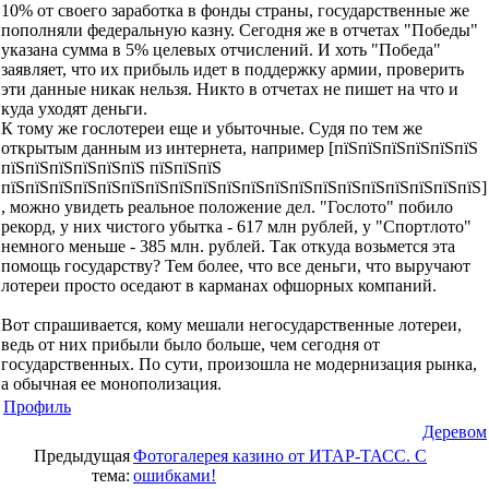
10% от своего заработка в фонды страны, государственные же
пополняли федеральную казну. Сегодня же в отчетах "Победы"
указана сумма в 5% целевых отчислений. И хоть "Победа"
заявляет, что их прибыль идет в поддержку армии, проверить
эти данные никак нельзя. Никто в отчетах не пишет на что и
куда уходят деньги.
К тому же гослотереи еще и убыточные. Судя по тем же
открытым данным из интернета, например [пїЅпїЅпїЅпїЅпїЅпїЅ
пїЅпїЅпїЅпїЅпїЅпїЅ пїЅпїЅпїЅ
пїЅпїЅпїЅпїЅпїЅпїЅпїЅпїЅпїЅпїЅпїЅпїЅпїЅпїЅпїЅпїЅпїЅпїЅпїЅпїЅ]
, можно увидеть реальное положение дел. "Гослото" побило
рекорд, у них чистого убытка - 617 млн рублей, у "Спортлото"
немного меньше - 385 млн. рублей. Так откуда возьмется эта
помощь государству? Тем более, что все деньги, что выручают
лотереи просто оседают в карманах офшорных компаний.
Вот спрашивается, кому мешали негосударственные лотереи,
ведь от них прибыли было больше, чем сегодня от
государственных. По сути, произошла не модернизация рынка,
а обычная ее монополизация.
Профиль
Деревом
Предыдущая
Фотогалерея казино от ИТАР-ТАСС. С
тема:
ошибками!