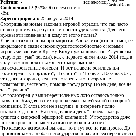
Рейтинг:
-
незнакомец
CasinoBoard
Сообщений:
12
(92%-Обо всём и ни о
чём)
Зарегистрирован:
25 августа 2014
Смотришь на новые законы в игровой отрасли, что так часто
стали принимать депутаты, и просто удивляешься. Для чего
нужны эти изменения и кому от этого польза?
Еще не стихли споры про закрытие Азов-Сити (кто не знает, ее
закрывают в связи с неконкурентоспособностью с новыми
игровыми зонами в Крыму. Кому нужна новая зона? лучше бы
старую до "ума" довели), как с первого числа июля 2014 года в
силу вступил новый закон, что запрещает все
негосударственные лотереи. И вот на арене остались три
гослотереи - "Спортлото", "Гослото" и "Победа". Казалось бы,
это даже и хорошо, ведь гослотереи - это прозрачные
розыгрыши, честность, помощь государству. Но на деле, все не
так "красиво".
От гослотерей у вышеперечисленных лото осталось только
название. Каждая из них принадлежит зарубежной офшорной
компании. И слова эти не выдумка, в интернете полно
открытых данных. На сегодняшний день "Победа" как раз
судится с кипрской офшорной компанией. У государства даже
нет контрольного пакета акций ни в одной из них!
Что касается денежной выгоды, то и тут все не так просто. До
принятия закона любая негосударственная лотерея перечисляла