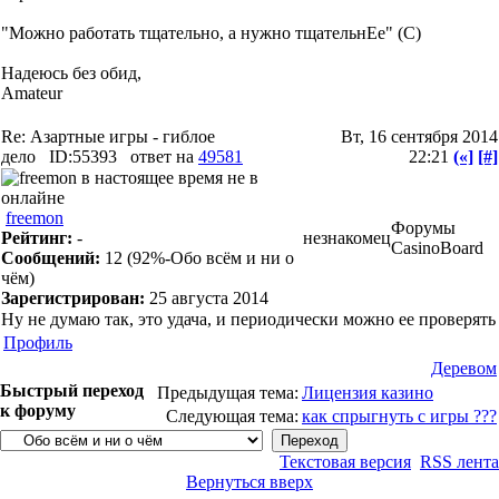
"Можно работать тщательно, а нужно тщательнЕе" (С)
Надеюсь без обид,
Amateur
Re: Азартные игры - гиблое
Вт, 16 сентября 2014
дело
ID:55393
ответ на
49581
22:21
(«]
[#]
freemon
Форумы
Рейтинг:
-
незнакомец
CasinoBoard
Сообщений:
12
(92%-Обо всём и ни о
чём)
Зарегистрирован:
25 августа 2014
Ну не думаю так, это удача, и периодически можно ее проверять
Профиль
Деревом
Быстрый переход
Предыдущая тема:
Лицензия казино
к форуму
Следующая тема:
как спрыгнуть с игры ???
Текстовая версия
RSS лента
Вернуться вверх