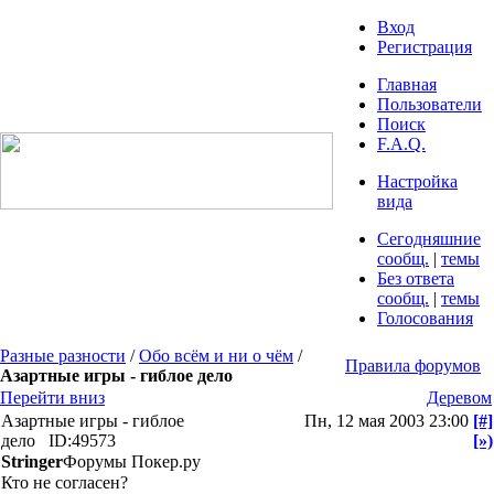
Вход
Регистрация
Главная
Пользователи
Поиск
F.A.Q.
Настройка
вида
Сегодняшние
сообщ.
|
темы
Без ответа
сообщ.
|
темы
Голосования
Разные разности
/
Обо всём и ни о чём
/
Правила форумов
Азартные игры - гиблое дело
Перейти вниз
Деревом
Азартные игры - гиблое
Пн, 12 мая 2003 23:00
[#]
дело
ID:49573
[»)
Stringer
Форумы Покер.ру
Кто не согласен?