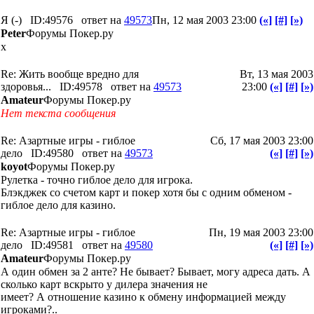
Я (-)
ID:49576
ответ на
49573
Пн, 12 мая 2003 23:00
(«]
[#]
[»)
Peter
Форумы Покер.ру
x
Re: Жить вообще вредно для
Вт, 13 мая 2003
здоровья...
ID:49578
ответ на
49573
23:00
(«]
[#]
[»)
Amateur
Форумы Покер.ру
Нет текста сообщения
Re: Азартные игры - гиблое
Сб, 17 мая 2003 23:00
дело
ID:49580
ответ на
49573
(«]
[#]
[»)
koyot
Форумы Покер.ру
Рулетка - точно гиблое дело для игрока.
Блэкджек со счетом карт и покер хотя бы с одним обменом -
гиблое дело для казино.
Re: Азартные игры - гиблое
Пн, 19 мая 2003 23:00
дело
ID:49581
ответ на
49580
(«]
[#]
[»)
Amateur
Форумы Покер.ру
А один обмен за 2 анте? Не бывает? Бывает, могу адреса дать. А
сколько карт вскрыто у дилера значения не
имеет? А отношение казино к обмену информацией между
игроками?..