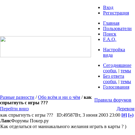
Вход
Регистрация
Главная
Пользователи
Поиск
F.A.Q.
Настройка
вида
Сегодняшние
сообщ.
|
темы
Без ответа
сообщ.
|
темы
Голосования
Разные разности
/
Обо всём и ни о чём
/
как
Правила форумов
спрыгнуть с игры ???
Перейти вниз
Деревом
как спрыгнуть с игры ???
ID:49587
Вт, 3 июня 2003 23:00
[#]
[»)
Ланс
Форумы Покер.ру
Как отделаться от маниакального желания играть в карты ? )