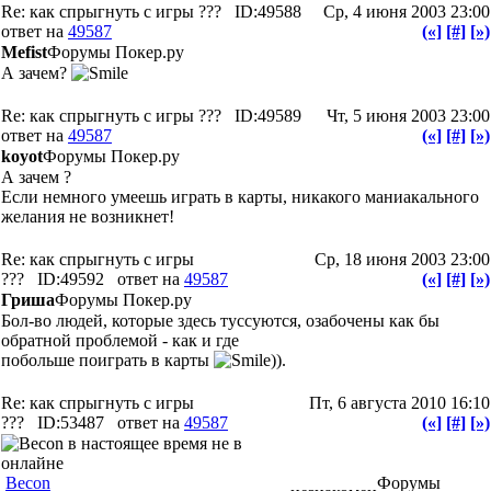
Re: как спрыгнуть с игры ???
ID:49588
Ср, 4 июня 2003 23:00
ответ на
49587
(«]
[#]
[»)
Mefist
Форумы Покер.ру
А зачем?
Re: как спрыгнуть с игры ???
ID:49589
Чт, 5 июня 2003 23:00
ответ на
49587
(«]
[#]
[»)
koyot
Форумы Покер.ру
А зачем ?
Если немного умеешь играть в карты, никакого маниакального
желания не возникнет!
Re: как спрыгнуть с игры
Ср, 18 июня 2003 23:00
???
ID:49592
ответ на
49587
(«]
[#]
[»)
Гриша
Форумы Покер.ру
Бол-во людей, которые здесь туссуются, озабочены как бы
обратной проблемой - как и где
побольше поиграть в карты
)).
Re: как спрыгнуть с игры
Пт, 6 августа 2010 16:10
???
ID:53487
ответ на
49587
(«]
[#]
[»)
Becon
Форумы