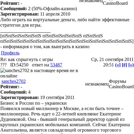
незнакомец
Рейтинг:
-
CasinoBoard
Сообщений:
2
(50%-Офлайн-казино)
Зарегистрирован:
11 апреля 2010
Либо играть на виртуальные деньги, либо найти эффективные
стратегии для игры.
[пїЅпїЅпїЅпїЅпїЅпїЅ пїЅпїЅпїЅпїЅпїЅпїЅ пїЅпїЅпїЅ
пїЅпїЅпїЅпїЅпїЅпїЅпїЅпїЅпїЅпїЅпїЅпїЅпїЅпїЅпїЅпїЅпїЅпїЅпїЅпїЅ]
- информация о том, как выиграть в казино
Профиль
Re: как спрыгнуть с игры
Ср, 21 сентября 2011
???
ID:54250
ответ на
53487
20:51
(«]
[#]
[»)
sanches2702
Форумы
незнакомец
Рейтинг:
-
CasinoBoard
Сообщений:
4
Зарегистрирован:
19 сентября 2011
Бизнес в России по – украински
Появился новый миллионер в Москве, а если быть точнее –
миллионерша. Речь идет о 22-летней киевлянке Екатерине
Дудниковой. Она - бывший генеральный директор одной из
крупных украинских мобильных компаний. Сейчас Екатерина
Анатольевна, является совладелицей огромного торгового