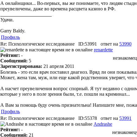
А онлайнщики... Во-первых, вы же понимаете, что людям стыд
преувеличены, даже во времена расцвета казино в РФ.
Удачи.
Garry Baldy.
Профиль
Re: Психологическое исследование
ID:53991
ответ на
53990
renardette
Рейтинг:
-
незнакомец
Сообщений:
5
Зарегистрирована:
21 апреля 2011
Болезнь - это если врач поставил диагноз. Вряд ли они показывал
Может, жена там, муж, или еще какой родственник уверяет, чт
А насчет преувеличения вопрос спорный. Я тут недавно с одним с
которые у него в поле зрения были, т.е. пошли на криминал...
А Вам за помощь буду очень признательна! Напишите мне, пожа
Профиль
Re: Психологическое исследование
ID:55378
ответ на
53991
Andrashe
Рейтинг:
-
незнакомец
Сообщений:
21