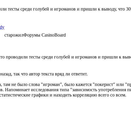
ли тесты среди голубей и игроманов и пришли к выводу, что 30
ldy
старожил
Форумы CasinoBoard
то проводили тесты среди голубей и игроманов и пришли к выво
азад, так что автор текста вряд ли ответит.
а, там не было слова "игроман", было кажется "покерист" или "
в. Напоминает исследования типа "зависимость употребления пи
статистические графики и находить корреляцию всего со всем.