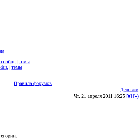
да
 сообщ.
|
темы
общ.
|
темы
Правила форумов
Деревом
Чт, 21 апреля 2011 16:25
[#]
[»)
тегории.