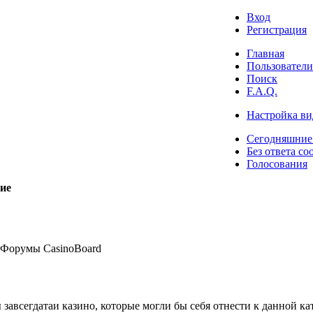
Вход
Регистрация
Главная
Пользователи
Поиск
F.A.Q.
Настройка ви
Сегодняшние
Без ответа со
Голосования
ие
Форумы CasinoBoard
авсегдатаи казино, которые могли бы себя отнести к данной ка