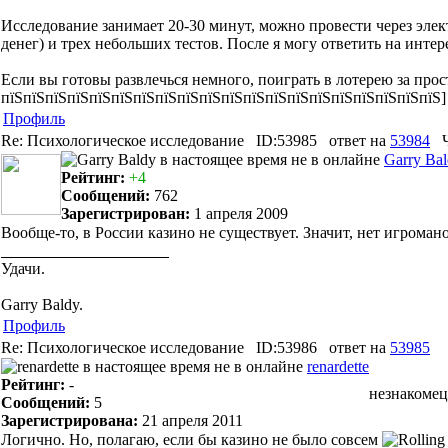
Исследование занимает 20-30 минут, можно провести через элек
денег) и трех небольших тестов. После я могу ответить на инте
Если вы готовы развлечься немного, поиграть в лотерею за прос
пїЅпїЅпїЅпїЅпїЅпїЅпїЅпїЅпїЅпїЅпїЅпїЅпїЅпїЅпїЅпїЅпїЅпїЅпїЅпїЅ]
Профиль
Re: Психологическое исследование
ID:53985
ответ на
53984
Garry Ba
Рейтинг:
+4
Сообщений:
762
Зарегистрирован:
1 апреля 2009
Вообще-то, в России казино не существует. Значит, нет игроманов
Удачи.
Garry Baldy.
Профиль
Re: Психологическое исследование
ID:53986
ответ на
53985
renardette
Рейтинг:
-
незнакомец
Сообщений:
5
Зарегистрирована:
21 апреля 2011
Логично. Но, полагаю, если бы казино не было совсем