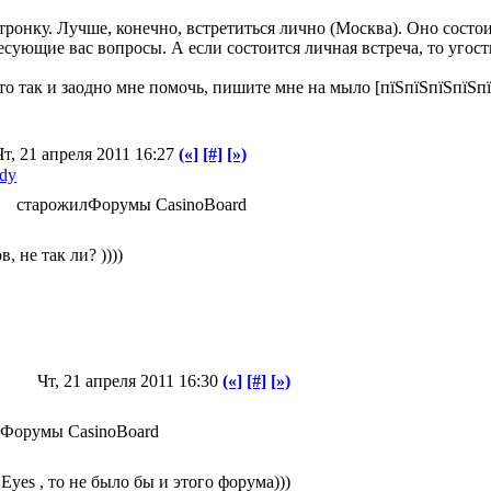
тронку. Лучше, конечно, встретиться лично (Москва). Оно состо
ресующие вас вопросы. А если состоится личная встреча, то угос
то так и заодно мне помочь, пишите мне на мыло [пїЅпїЅпїЅпїЅпї
Чт, 21 апреля 2011 16:27
(«]
[#]
[»)
ldy
старожил
Форумы CasinoBoard
, не так ли? ))))
Чт, 21 апреля 2011 16:30
(«]
[#]
[»)
Форумы CasinoBoard
, то не было бы и этого форума)))