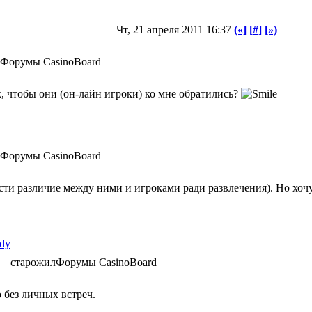
Чт, 21 апреля 2011 16:37
(«]
[#]
[»)
Форумы CasinoBoard
к, чтобы они (он-лайн игроки) ко мне обратились?
Форумы CasinoBoard
ти различие между ними и игроками ради развлечения). Но хочу 
ldy
старожил
Форумы CasinoBoard
о без личных встреч.