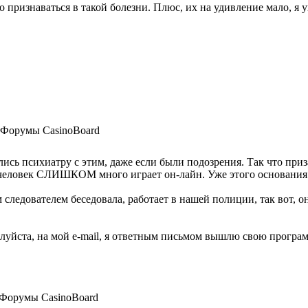
но признаваться в такой болезни. Плюс, их на удивление мало
Форумы CasinoBoard
ись психиатру с этим, даже если были подозрения. Так что призав
о человек СЛИШКОМ много играет он-лайн. Уже этого основания
ледователем беседовала, работает в нашей полиции, так вот, он г
луйста, на мой e-mail, я ответным письмом вышлю свою програм
Форумы CasinoBoard