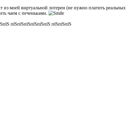
ит из моей виртуальной лотереи (не нужно платить реальных
тить чаем с печеньками.
ЅпїЅ пїЅпїЅпїЅпїЅпїЅпїЅ пїЅпїЅпїЅ