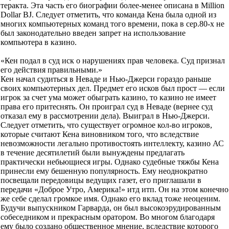
теракта. Эта часть его биографии более-менее описана в Million
Dollar BJ. Следует отметить, что команда Кена была одной из
многих компьютерных команд того времени, пока в сер.80-х не
был законодательно введен запрет на использование
компьютера в казино.
«Кен подал в суд иск о нарушениях прав человека. Суд признал
его действия правильными.»
Кен начал судиться в Неваде и Нью-Джерси гораздо раньше
своих компьютерных дел. Предмет его исков был прост — если
игрок за счет ума может обыграть казино, то казино не имеет
права его притеснять. Он проиграл суд в Неваде (вернее суд
отказал ему в рассмотрении дела). Выиграл в Нью-Джерси.
Следует отметить, что существует огромное кол-во игроков,
которые считают Кена виновником того, что вследствие
невозможности легально противостоять интеллекту, казино АС
в течение десятилетий были вынуждены предлагать
практически небьющиеся игры. Однако судебные тяжбы Кена
принесли ему бешенную популярность. Ему неоднократно
посвещали передовицы ведущих газет, его приглашали в
передачи «Доброе Утро, Америка!» итд итп. Он на этом конечно
же себе сделал громкое имя. Однако его вклад тоже неоценим.
Будучи выпускником Гарварда, он был высокоэрудированным
собеседником и прекрасным оратором. Во многом благодаря
ему было создано общественное мнение, вследствие которого