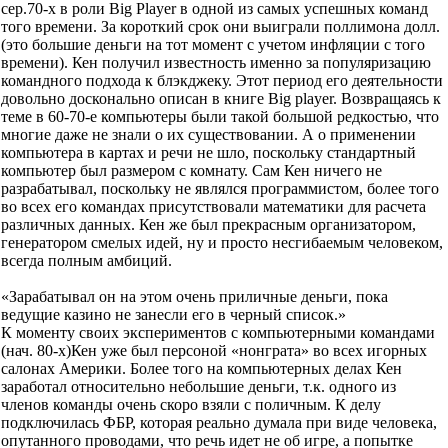
сер.70-х в роли Big Player в одной из самых успешных команд
того времени. За короткий срок они выиграли поллимона долл.
(это большие деньги на тот момент с учетом инфляции с того
времени). Кен получил известность именно за популяризацию
командного подхода к блэкджеку. Этот период его деятельности
довольно досконально описан в книге Big player. Возвращаясь к
теме в 60-70-е компьютеры были такой большой редкостью, что
многие даже не знали о их существовании. А о применении
компьютера в картах и речи не шло, поскольку стандартный
компьютер был размером с комнату. Сам Кен ничего не
разрабатывал, поскольку не являлся программистом, более того
во всех его командах присутствовали математики для расчета
различных данных. Кен же был прекрасным организатором,
генератором смелых идей, ну и просто несгибаемым человеком,
всегда полным амбиций.
«Зарабатывал он на этом очень приличные деньги, пока
ведущие казино не занесли его в черный список.»
К моменту своих экспериментов с компьютерными командами
(нач. 80-х)Кен уже был персоной «нонграта» во всех игорных
салонах Америки. Более того на компьютерных делах Кен
заработал относительно небольшие деньги, т.к. одного из
членов команды очень скоро взяли с поличным. К делу
подключилась ФБР, которая реально думала при виде человека,
опутанного проводами, что речь идет не об игре, а попытке