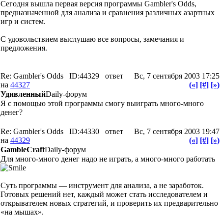
Сегодня вышла первая версия программы Gambler's Odds,
предназначенной для анализа и сравнения различных азартных
игр и систем.
С удовольствием выслушаю все вопросы, замечания и
предложения.
Re: Gambler's Odds
ID:44329
ответ
Вс, 7 сентября 2003 17:25
на
44327
(«]
[#]
[»)
Удивленный
Daily-форум
Я с помощью этой программы смогу выиграть много-много
денег?
Re: Gambler's Odds
ID:44330
ответ
Вс, 7 сентября 2003 19:47
на
44329
(«]
[#]
[»)
GambleCraft
Daily-форум
Для много-много денег надо не играть, а много-много работать
Суть программы — инструмент для анализа, а не заработок.
Готовых решений нет, каждый может стать исследователем и
открывателем новых стратегий, и проверить их предварительно
«на мышах».