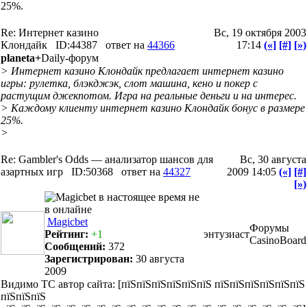
25%.
Re: Интернет казино
Вс, 19 октября 2003
Клондайк
ID:44387
ответ на
44366
17:14
(«]
[#]
[»)
planeta+
Daily-форум
> Интернет казино Клондайк предлагает интернет казино
игры: рулетка, блэкджэк, слот машина, кено и покер с
растущим джекпотом. Игра на реальные деньги и на интерес.
> Каждому клиенту интернет казино Клондайк бонус в размере
25%.
>
Re: Gambler's Odds — анализатор шансов для
Вс, 30 августа
азартных игр
ID:50368
ответ на
44327
2009 14:05
(«]
[#]
[»)
Magicbet
Форумы
Рейтинг:
+1
энтузиаст
CasinoBoard
Сообщений:
372
Зарегистрирован:
30 августа
2009
Видимо ТС автор сайта: [пїЅпїЅпїЅпїЅпїЅпїЅ пїЅпїЅпїЅпїЅпїЅпїЅ
пїЅпїЅпїЅ