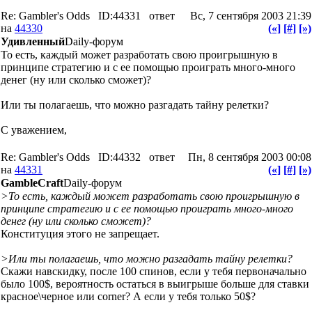
Re: Gambler's Odds
ID:44331
ответ
Вс, 7 сентября 2003 21:39
на
44330
(«]
[#]
[»)
Удивленный
Daily-форум
То есть, каждый может разработать свою проигрышную в
принципе стратегию и с ее помощью проиграть много-много
денег (ну или сколько сможет)?
Или ты полагаешь, что можно разгадать тайну релетки?
С уважением,
Re: Gambler's Odds
ID:44332
ответ
Пн, 8 сентября 2003 00:08
на
44331
(«]
[#]
[»)
GambleCraft
Daily-форум
>То есть, каждый может разработать свою проигрышную в
принципе стратегию и с ее помощью проиграть много-много
денег (ну или сколько сможет)?
Конституция этого не запрещает.
>Или ты полагаешь, что можно разгадать тайну релетки?
Скажи навскидку, после 100 спинов, если у тебя первоначально
было 100$, вероятность остаться в выигрыше больше для ставки
красное\черное или corner? А если у тебя только 50$?