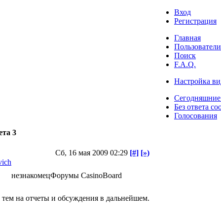
Вход
Регистрация
Главная
Пользователи
Поиск
F.A.Q.
Настройка ви
Сегодняшние
Без ответа со
Голосования
ета 3
Сб, 16 мая 2009 02:29
[#]
[»)
vich
незнакомец
Форумы CasinoBoard
 тем на отчеты и обсуждения в дальнейшем.