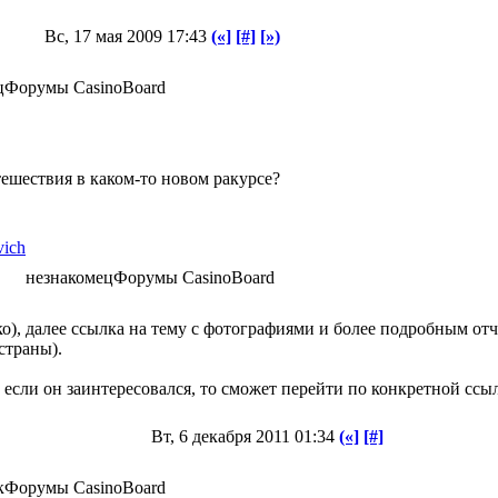
Вс, 17 мая 2009 17:43
(«]
[#]
[»)
ц
Форумы CasinoBoard
тешествия в каком-то новом ракурсе?
vich
незнакомец
Форумы CasinoBoard
ко), далее ссылка на тему с фотографиями и более подробным от
страны).
и если он заинтересовался, то сможет перейти по конкретной ссы
Вт, 6 декабря 2011 01:34
(«]
[#]
к
Форумы CasinoBoard