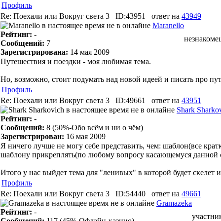
Профиль
Re: Поехали или Вокруг света 3
ID:43951
ответ на
43949
Maranello
Рейтинг:
-
незнакоме
Сообщений:
7
Зарегистрирована:
14 мая 2009
Путешествия и поездки - моя любимая тема.
Но, возможно, стоит подумать над новой идеей и писать про пу
Профиль
Re: Поехали или Вокруг света 3
ID:49661
ответ на
43951
Shark Sharko
Рейтинг:
-
Сообщений:
8
(50%-Обо всём и ни о чём)
Зарегистрирован:
16 мая 2009
Я ничего лучше не могу себе представить, чем: шаблон(все крат
шаблону прикреплять(по любому вопросу касающемуся данной 
Итого у нас выйдет тема для "ленивых" в которой будет скелет 
Профиль
Re: Поехали или Вокруг света 3
ID:54440
ответ на
49661
Gramazeka
Рейтинг:
-
участни
Сообщений:
117
(45%-Офлайн-казино)