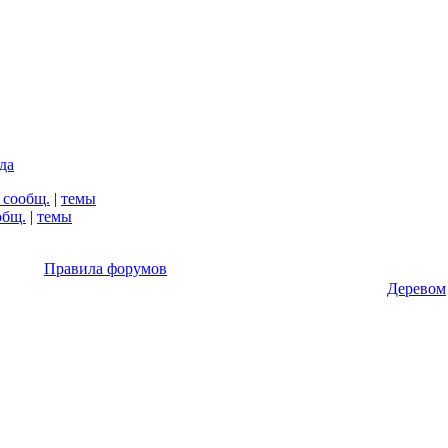
да
 сообщ.
|
темы
общ.
|
темы
Правила форумов
Деревом