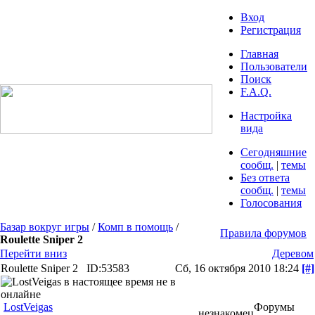
Вход
Регистрация
Главная
Пользователи
Поиск
F.A.Q.
Настройка
вида
Сегодняшние
сообщ.
|
темы
Без ответа
сообщ.
|
темы
Голосования
Базар вокруг игры
/
Комп в помощь
/
Правила форумов
Roulette Sniper 2
Перейти вниз
Деревом
Roulette Sniper 2
ID:53583
Сб, 16 октября 2010 18:24
[#]
LostVeigas
Форумы
незнакомец