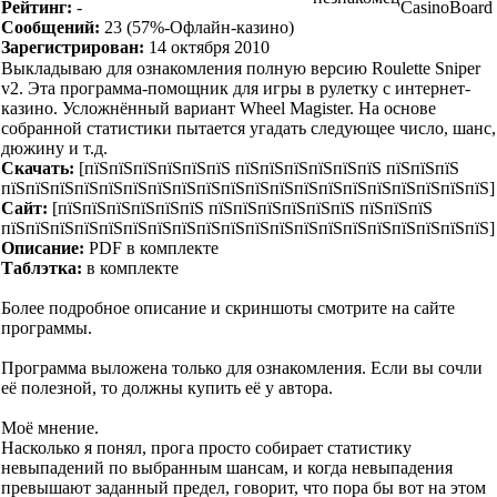
Рейтинг:
-
CasinoBoard
Сообщений:
23
(57%-Офлайн-казино)
Зарегистрирован:
14 октября 2010
Выкладываю для ознакомления полную версию Roulette Sniper
v2. Эта программа-помощник для игры в рулетку с интернет-
казино. Усложнённый вариант Wheel Magister. На основе
собранной статистики пытается угадать следующее число, шанс,
дюжину и т.д.
Скачать:
[пїЅпїЅпїЅпїЅпїЅпїЅ пїЅпїЅпїЅпїЅпїЅпїЅ пїЅпїЅпїЅ
пїЅпїЅпїЅпїЅпїЅпїЅпїЅпїЅпїЅпїЅпїЅпїЅпїЅпїЅпїЅпїЅпїЅпїЅпїЅпїЅ]
Сайт:
[пїЅпїЅпїЅпїЅпїЅпїЅ пїЅпїЅпїЅпїЅпїЅпїЅ пїЅпїЅпїЅ
пїЅпїЅпїЅпїЅпїЅпїЅпїЅпїЅпїЅпїЅпїЅпїЅпїЅпїЅпїЅпїЅпїЅпїЅпїЅпїЅ]
Описание:
PDF в комплекте
Таблэтка:
в комплекте
Более подробное описание и скриншоты смотрите на сайте
программы.
Программа выложена только для ознакомления. Если вы сочли
её полезной, то должны купить её у автора.
Моё мнение.
Насколько я понял, прога просто собирает статистику
невыпадений по выбранным шансам, и когда невыпадения
превышают заданный предел, говорит, что пора бы вот на этом