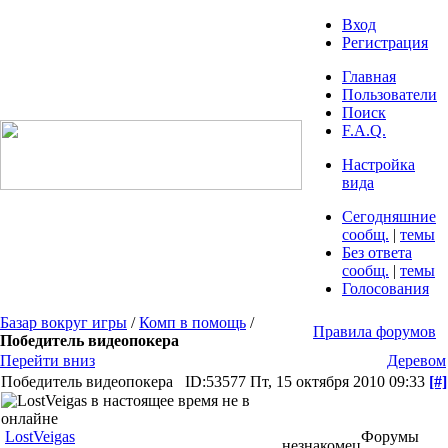
Вход
Регистрация
Главная
Пользователи
Поиск
F.A.Q.
Настройка
вида
Сегодняшние
сообщ.
|
темы
Без ответа
сообщ.
|
темы
Голосования
Базар вокруг игры
/
Комп в помощь
/
Правила форумов
Победитель видеопокера
Перейти вниз
Деревом
Победитель видеопокера
ID:53577
Пт, 15 октября 2010 09:33
[#]
LostVeigas
Форумы
незнакомец