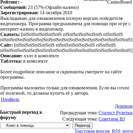
Рейтинг:
-
CasinoBoard
Сообщений:
23
(57%-Офлайн-казино)
Зарегистрирован:
14 октября 2010
Выкладываю для ознакомления полную версию победителя
видеопокера. Программа предназначена для помощи при игре с
интернет-казино в видеопокер.
Скачать:
[пїЅпїЅпїЅпїЅпїЅпїЅ пїЅпїЅпїЅпїЅпїЅпїЅ пїЅпїЅпїЅ
пїЅпїЅпїЅпїЅпїЅпїЅпїЅпїЅпїЅпїЅпїЅпїЅпїЅпїЅпїЅпїЅпїЅпїЅпїЅпїЅ]
Сайт:
[пїЅпїЅпїЅпїЅпїЅпїЅ пїЅпїЅпїЅпїЅпїЅпїЅ пїЅпїЅпїЅ
пїЅпїЅпїЅпїЅпїЅпїЅпїЅпїЅпїЅпїЅпїЅпїЅпїЅпїЅпїЅпїЅпїЅпїЅпїЅпїЅ]
Описание:
хэлп в комплекте
Таблэтка:
в комплекте
Более подробное описание и скриншоты смотрите на сайте
программы.
Программа выложена только для ознакомления. Если вы сочли
её полезной, то должны купить её у автора.
Профиль
Деревом
Быстрый переход к
Предыдущая тема:
Статист Рулетки
форуму
Следующая тема:
Советник BJ
Текстовая версия
RSS лента