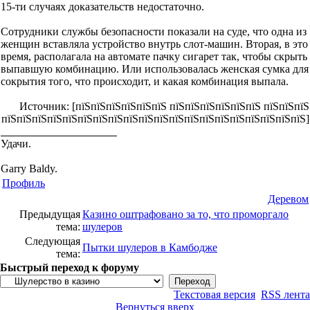
15-ти случаях доказательств недостаточно.
Сотрудники службы безопасности показали на суде, что одна из
женщин вставляла устройство внутрь слот-машин. Вторая, в это
время, располагала на автомате пачку сигарет так, чтобы скрыть
выпавшую комбинацию. Или использовалась женская сумка для
сокрытия того, что происходит, и какая комбинация выпала.
Источник: [пїЅпїЅпїЅпїЅпїЅпїЅ пїЅпїЅпїЅпїЅпїЅпїЅ пїЅпїЅпїЅ
пїЅпїЅпїЅпїЅпїЅпїЅпїЅпїЅпїЅпїЅпїЅпїЅпїЅпїЅпїЅпїЅпїЅпїЅпїЅпїЅ]
Удачи.
Garry Baldy.
Профиль
Деревом
Предыдущая
Казино оштрафовано за то, что проморгало
тема:
шулеров
Следующая
Пытки шулеров в Камбодже
тема:
Быстрый переход к форуму
Текстовая версия
RSS лента
Вернуться вверх