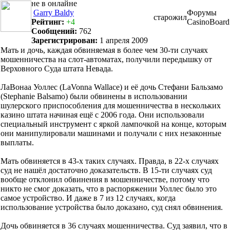
Garry Baldy
Форумы
старожил
Рейтинг:
+4
CasinoBoard
Сообщений:
762
Зарегистрирован:
1 апреля 2009
Мать и дочь, каждая обвиняемая в более чем 30-ти случаях
мошенничества на слот-автоматах, получили передышку от
Верховного Суда штата Невада.
ЛаВонаа Уоллес (LaVonna Wallace) и её дочь Стефани Бальзамо
(Stephanie Balsamo) были обвинены в использовании
шулерского приспособления для мошенничества в нескольких
казино штата начиная ещё с 2006 года. Они использовали
специальный инструмент с яркой лампочкой на конце, которым
они манипулировали машинами и получали с них незаконные
выплаты.
Мать обвиняется в 43-х таких случаях. Правда, в 22-х случаях
суд не нашёл достаточно доказательств. В 15-ти случаях суд
вообще отклонил обвинения в мошенничестве, потому что
никто не смог доказать, что в распоряжении Уоллес было это
самое устройство. И даже в 7 из 12 случаях, когда
использование устройства было доказано, суд снял обвинения.
Дочь обвиняется в 36 случаях мошенничества. Суд заявил, что в