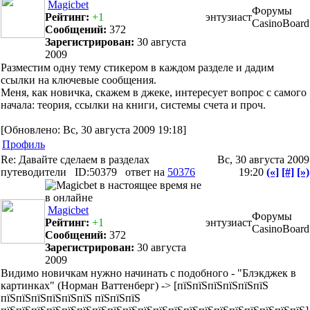
Magicbet
Форумы
Рейтинг:
+1
энтузиаст
CasinoBoard
Сообщений:
372
Зарегистрирован:
30 августа
2009
Разместим одну тему стикером в каждом разделе и дадим
ссылки на ключевые сообщения.
Меня, как новичка, скажем в джеке, интересует вопрос с самого
начала: теория, ссылки на книги, системы счета и проч.
[Обновлено: Вс, 30 августа 2009 19:18]
Профиль
Re: Давайте сделаем в разделах
Вс, 30 августа 2009
путеводители
ID:50379
ответ на
50376
19:20
(«]
[#]
[»)
Magicbet
Форумы
Рейтинг:
+1
энтузиаст
CasinoBoard
Сообщений:
372
Зарегистрирован:
30 августа
2009
Видимо новичкам нужно начинать с подобного - "Блэкджек в
картинках" (Норман Ваттенберг) -> [пїЅпїЅпїЅпїЅпїЅпїЅ
пїЅпїЅпїЅпїЅпїЅпїЅ пїЅпїЅпїЅ