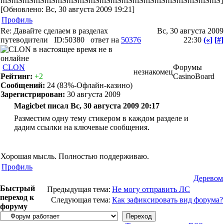
пїЅпїЅпїЅпїЅпїЅпїЅпїЅпїЅпїЅпїЅпїЅпїЅпїЅпїЅпїЅпїЅпїЅпїЅпїЅпїЅ]
[Обновлено: Вс, 30 августа 2009 19:21]
Профиль
Re: Давайте сделаем в разделах
Вс, 30 августа 2009
путеводители
ID:50380
ответ на
50376
22:30
(«]
[#]
CLON
Форумы
незнакомец
Рейтинг:
+2
CasinoBoard
Сообщений:
24
(83%-Офлайн-казино)
Зарегистрирован:
30 августа 2009
Magicbet писал Вс, 30 августа 2009 20:17
Разместим одну тему стикером в каждом разделе и
дадим ссылки на ключевые сообщения.
Хорошая мысль. Полностью поддерживаю.
Профиль
Деревом
Быстрый
Предыдущая тема:
Не могу отправить ЛС
переход к
Следующая тема:
Как зафиксировать вид форума?
форуму