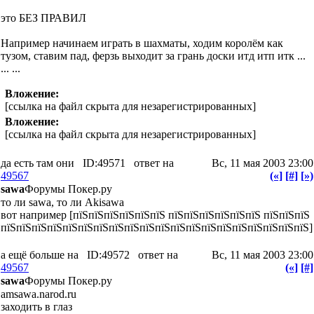
это БЕЗ ПРАВИЛ
Например начинаем играть в шахматы, ходим королём как
тузом, ставим пад, ферзь выходит за грань доски итд итп итк ...
... ...
Вложение:
[ссылка на файл скрыта для незарегистрированных]
Вложение:
[ссылка на файл скрыта для незарегистрированных]
да есть там они
ID:49571
ответ на
Вс, 11 мая 2003 23:00
49567
(«]
[#]
[»)
sawa
Форумы Покер.ру
то ли sawa, то ли Akisawa
вот например [пїЅпїЅпїЅпїЅпїЅпїЅ пїЅпїЅпїЅпїЅпїЅпїЅ пїЅпїЅпїЅ
пїЅпїЅпїЅпїЅпїЅпїЅпїЅпїЅпїЅпїЅпїЅпїЅпїЅпїЅпїЅпїЅпїЅпїЅпїЅпїЅ]
а ещё больше на
ID:49572
ответ на
Вс, 11 мая 2003 23:00
49567
(«]
[#]
sawa
Форумы Покер.ру
amsawa.narod.ru
заходить в глаз