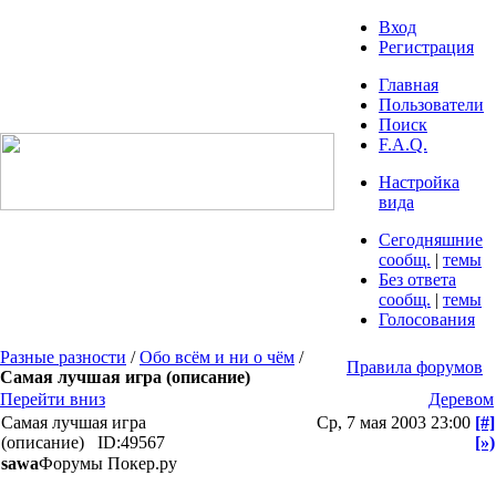
Вход
Регистрация
Главная
Пользователи
Поиск
F.A.Q.
Настройка
вида
Сегодняшние
сообщ.
|
темы
Без ответа
сообщ.
|
темы
Голосования
Разные разности
/
Обо всём и ни о чём
/
Правила форумов
Самая лучшая игра (описание)
Перейти вниз
Деревом
Самая лучшая игра
Ср, 7 мая 2003 23:00
[#]
(описание)
ID:49567
[»)
sawa
Форумы Покер.ру